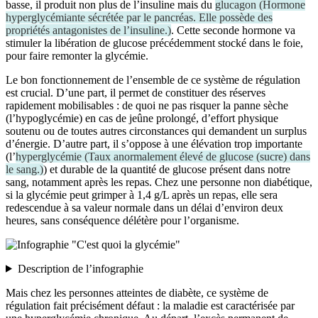
basse, il produit non plus de l’insuline mais du
glucagon
(
Hormone
hyperglycémiante sécrétée par le pancréas. Elle possède des
propriétés antagonistes de l’insuline.
)
. Cette seconde hormone va
stimuler la libération de glucose précédemment stocké dans le foie,
pour faire remonter la glycémie.
Le bon fonctionnement de l’ensemble de ce système de régulation
est crucial. D’une part, il permet de constituer des réserves
rapidement mobilisables : de quoi ne pas risquer la panne sèche
(l’hypoglycémie) en cas de jeûne prolongé, d’effort physique
soutenu ou de toutes autres circonstances qui demandent un surplus
d’énergie. D’autre part, il s’oppose à une élévation trop importante
(l’
hyperglycémie
(
Taux anormalement élevé de glucose (sucre) dans
le sang.
)
) et durable de la quantité de glucose présent dans notre
sang, notamment après les repas. Chez une personne non diabétique,
si la glycémie peut grimper à 1,4 g/L après un repas, elle sera
redescendue à sa valeur normale dans un délai d’environ deux
heures, sans conséquence délétère pour l’organisme.
Description de l’infographie
Mais chez les personnes atteintes de diabète, ce système de
régulation fait précisément défaut : la maladie est caractérisée par