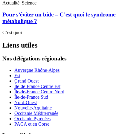
Actualité, Science
Pour s’éviter un bide – C’est quoi le syndrome
métabolique ?
C’est quoi
Liens utiles
Nos délégations régionales
Auvergne Rhône-Alpes
Est
Grand Ouest
Île-de-France Centre Est
Île-de-France Centre Nord
Île-de-France Sud
Nord-Ouest
Nouvelle-Aquitaine
Occitanie Méditerranée
Occitanie Pyrénées
PACA et en Corse