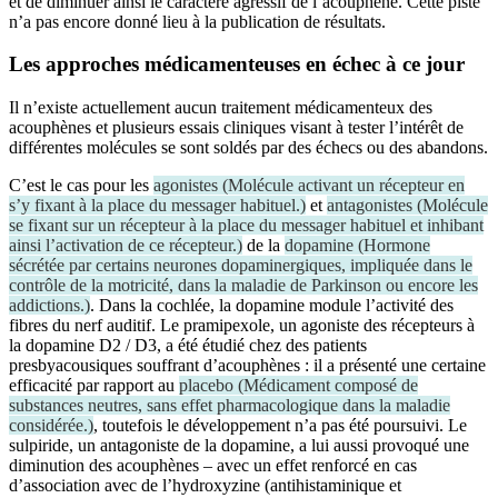
et de diminuer ainsi le caractère agressif de l’acouphène. Cette piste
n’a pas encore donné lieu à la publication de résultats.
Les approches médicamenteuses en échec à ce jour
Il n’existe actuellement aucun traitement médicamenteux des
acouphènes et plusieurs essais cliniques visant à tester l’intérêt de
différentes molécules se sont soldés par des échecs ou des abandons.
C’est le cas pour les
agonistes
(
Molécule activant un récepteur en
s’y fixant à la place du messager habituel.
)
et
antagonistes
(
Molécule
se fixant sur un récepteur à la place du messager habituel et inhibant
ainsi l’activation de ce récepteur.
)
de la
dopamine
(
Hormone
sécrétée par certains neurones dopaminergiques, impliquée dans le
contrôle de la motricité, dans la maladie de Parkinson ou encore les
addictions.
)
. Dans la cochlée, la dopamine module l’activité des
fibres du nerf auditif. Le pramipexole, un agoniste des récepteurs à
la dopamine D2 / D3, a été étudié chez des patients
presbyacousiques souffrant d’acouphènes : il a présenté une certaine
efficacité par rapport au
placebo
(
Médicament composé de
substances neutres, sans effet pharmacologique dans la maladie
considérée.
)
, toutefois le développement n’a pas été poursuivi. Le
sulpiride, un antagoniste de la dopamine, a lui aussi provoqué une
diminution des acouphènes – avec un effet renforcé en cas
d’association avec de l’hydroxyzine (antihistaminique et