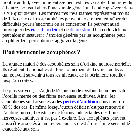
trouble auditif, avec un retentissement est très variable d’un individu
à l’autre, pouvant aller d’une simple gêne à un handicap sévère dans
la vie quotidienne. Les formes très invalidantes représentent moins
de 1 % des cas. Les acouphènes peuvent notamment entraîner des
difficultés pour s’endormir ou se concentrer. Ils peuvent aussi
provoquer des
états d’anxiété
et de
dépression
. Un cercle vicieux
peut alors s’instaurer : l’anxiété générée par les acouphènes peut
amplifier leur perception et aggraver la gêne.
D’où viennent les acouphènes ?
La grande majorité des acouphènes sont d’origine neurosensorielle.
Ils résultent d’anomalies du fonctionnement de la voie auditive,
qui peuvent survenir à tous les niveaux, de la périphérie (oreille)
jusqu’au cortex.
Le plus souvent, il s’agit de lésions ou de dysfonctionnements de
l’oreille interne ou des fibres nerveuses auditives. Ainsi, les
acouphènes sont associés à
des
pertes d’audition
dans environ
80 % des cas. Et même lorsqu’aucun déficit n’est pas retrouvé à
l’audiogramme, l’existence de lésions indétectables des fibres
nerveuses auditives n’est pas à exclure. Les acouphènes peuvent
aussi être associés à une hyperacousie, c’est-à-dire à une sensibilité
exacerbée aux sons.