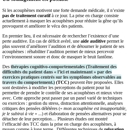
Si les acouphènes motivent une forte demande médicale, il n’existe
pas de traitement curatif
à ce jour. La prise en charge consiste
actuellement à masquer les acouphènes pour réduire la gêne qu’ils
provoquent et améliorer le vécu des patients.
En premier lieu, il est nécessaire de rechercher l’existence d’une
perte auditive. En cas de déficit avéré, une
aide auditive
permet le
plus souvent d’améliorer l’audition et de détourner le patient de ses
acouphènes : réhabiliter l’audition permet de mieux percevoir
l’environnement sonore et donc de masquer le bruit fantôme.
Des
thérapies cognitivo-comportementales
(
Traitement des
difficultés du patient dans « l’ici et maintenant » par des
exercices pratiques centrés sur les symptômes observables au
travers du comportement.
)
(TCC)
peuvent être proposées. Elles
sont destinées à modifier les perceptions du patient pour lui
permettre de prendre le contrôle de ses acouphènes et mieux vivre
avec. Cette approche peut passer par un panel varié de techniques
ou exercices : gestion du stress, distraction attentionnelle, analyses
critiques des pensées délétères («
mon acouphène est insupportable,
je le subirai à vie
» ...) et élaboration de pensées alternatives pour se
détacher de leur perception… Plusieurs études ont montré
l’efficacité des TCC dans la prise en charge des acouphènes, à
moyen comme à long terme.
Différentes techniques de
relaxation