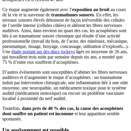
Ce risque augmente également avec l’
exposition au bruit
au cours
de la vie et la survenue de
traumatismes sonores
. En effet, les
niveaux sonores élevés détruisent de façon irréversible des cellules
de l’oreille interne (cellules ciliées) et altèrent les fibres nerveuses
auditives. Ainsi, dans environ un quart des cas, les acouphènes sont
liés à un traumatisme sonore chronique qui résulte d’une activité
professionnelle (travail du bois, de l’acier, des minéraux, mécanique,
pneumatique, tissage, broyage, concassage, utilisation d’explosifs...).
Une
étude portant sur des discs jockeys
âgés en moyenne de 26 ans,
qui travaillent trois nuits par semaine depuis six ans, a montré que
75 % d’entre eux souffrent d’acouphènes.
D’autres événements sont susceptibles d’abimer les fibres nerveuses
auditives et d’augmenter le risque d’acouphènes : un traumatisme
induit par intervention chirurgicale, une inflammation liée à une otite
moyenne, une neuropathie, un médicament toxique pour le système
auditif (médicament ototoxique) ou encore un problème vasculaire
localisé à proximité du nerf auditif.
Toutefois,
dans près de 40 % des cas, la cause des acouphènes
dont souffre un patient est inconnue
et leur apparition semble
spontanée.
Un soulagement est possible