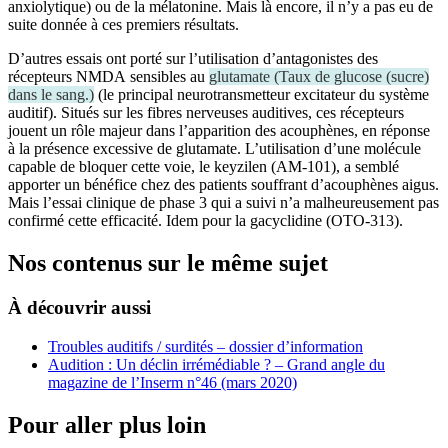
anxiolytique) ou de la mélatonine. Mais là encore, il n’y a pas eu de
suite donnée à ces premiers résultats.
D’autres essais ont porté sur l’utilisation d’antagonistes des
récepteurs NMDA sensibles au
glutamate
(
Taux de glucose (sucre)
dans le sang.
)
(le principal neurotransmetteur excitateur du système
auditif). Situés sur les fibres nerveuses auditives, ces récepteurs
jouent un rôle majeur dans l’apparition des acouphènes, en réponse
à la présence excessive de glutamate. L’utilisation d’une molécule
capable de bloquer cette voie, le keyzilen (AM-101), a semblé
apporter un bénéfice chez des patients souffrant d’acouphènes aigus.
Mais l’essai clinique de phase 3 qui a suivi n’a malheureusement pas
confirmé cette efficacité. Idem pour la gacyclidine (OTO-313).
Nos contenus sur le même sujet
À découvrir aussi
Troubles auditifs / surdités – dossier d’information
Audition : Un déclin irrémédiable ? – Grand angle du
magazine de l’Inserm n°46 (mars 2020)
Pour aller plus loin