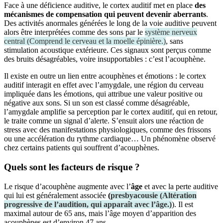
Face à une déficience auditive, le cortex auditif met en place
des
mécanismes de compensation qui peuvent devenir aberrants
.
Des activités anormales générées le long de la voie auditive peuvent
alors être interprétées comme des sons par le
système nerveux
central
(
Comprend le cerveau et la moelle épinière.
)
, sans
stimulation acoustique extérieure. Ces signaux sont perçus comme
des bruits désagréables, voire insupportables : c’est l’acouphène.
Il existe en outre un lien entre acouphènes et émotions : le cortex
auditif interagit en effet avec l’amygdale, une région du cerveau
impliquée dans les émotions, qui attribue une valeur positive ou
négative aux sons. Si un son est classé comme désagréable,
l’amygdale amplifie sa perception par le cortex auditif, qui en retour,
le traite comme un signal d’alerte. S’ensuit alors une réaction de
stress avec des manifestations physiologiques, comme des frissons
ou une accélération du rythme cardiaque… Un phénomène observé
chez certains patients qui souffrent d’acouphènes.
Quels sont les facteurs de risque ?
Le risque d’acouphène augmente avec l’
âge
et avec la perte auditive
qui lui est généralement associée
(
presbyacousie
(
Altération
progressive de l’audition, qui apparaît avec l’âge.
)
). Il est
maximal autour de 65 ans, mais l’âge moyen d’apparition des
acouphènes est d’environ 47 ans.