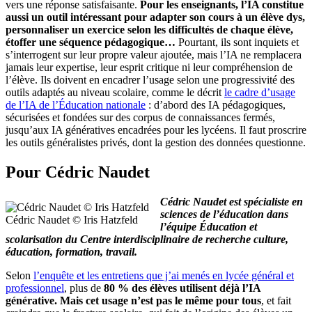
vers une réponse satisfaisante.
Pour les enseignants, l’IA constitue
aussi un outil intéressant pour adapter son cours à un élève dys,
personnaliser un exercice selon les difficultés de chaque élève,
étoffer une séquence pédagogique…
Pourtant, ils sont inquiets et
s’interrogent sur leur propre valeur ajoutée, mais l’IA ne remplacera
jamais leur expertise, leur esprit critique ni leur compréhension de
l’élève. Ils doivent en encadrer l’usage selon une progressivité des
outils adaptés au niveau scolaire, comme le décrit
le cadre d’usage
de l’IA de l’Éducation nationale
: d’abord des IA pédagogiques,
sécurisées et fondées sur des corpus de connaissances fermés,
jusqu’aux IA génératives encadrées pour les lycéens. Il faut proscrire
les outils généralistes privés, dont la gestion des données questionne.
Pour Cédric Naudet
Cédric Naudet est spécialiste en
sciences de l’éducation dans
Cédric Naudet © Iris Hatzfeld
l’équipe Éducation et
scolarisation du Centre interdisciplinaire de recherche culture,
éducation, formation, travail.
Selon
l’enquête et les entretiens que j’ai menés en lycée général et
professionnel
, plus de
80 % des élèves utilisent déjà l’IA
générative. Mais cet usage n’est pas le même pour tous
, et fait