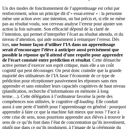
Un des modes de fonctionnement de l’apprentissage est celui par
renforcement, selon un principe dit d’« essai-erreur » : la personne
mène une action avec une intention, un but précis et, si elle ne mène
pas au résultat voulu, son cerveau analyse l’erreur pour ajuster son
action la fois suivante. Son efficacité dépend de la clarté de
l’intention, qui permet d’interpréter l’écart au résultat attendu, et du
niveau d’attention, qui aide notamment à remarquer l’erreur. Dès
lors,
une bonne façon d’utiliser l’IA dans un apprentissage
serait d’encourager l’élève à anticiper aussi précisément que
possible la réponse qu’il attend d’une requête pour apprendre
de l’écart constaté entre prédiction et résultat
. Cette démarche
active permet d’exercer son esprit critique, mais elle a un coût
cognitif qui peut décourager. On peut donc craindre que la grande
majorité des utilisateurs de l’IA fasse l’économie de ce type de
prédiction pour réceptionner passivement les réponses sans rien
apprendre et sans entraîner leurs capacités cognitives de haut niveau
(planification, recherche d’informations en mémoire à long
terme…). Cette délégation à l’ordinateur favorise la perte des
compétences non utilisées, le cognitive
off-loading
. Elle conduit
aussi à une perte d’intérêt pour l’apprentissage en général : pourquoi
apprendre à faire ce que la machine fait mieux que nous ? Face à
cette crise de sens, nous pourrions apprendre aux élèves à trouver le
sens de ce qu’ils font dans l’état de concentration qu’ils investissent,
plutôt que dans ce qu’ils produisent, à l’image de la cérémonie du