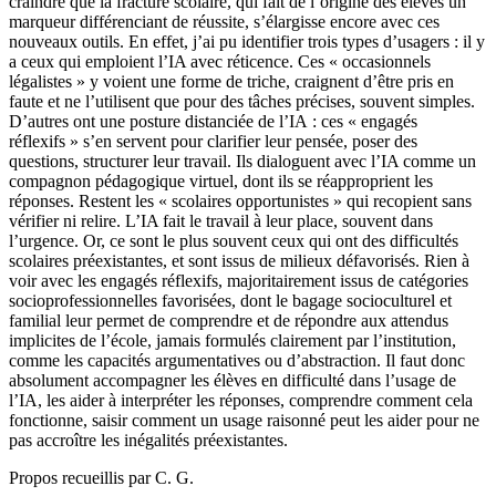
craindre que la fracture scolaire, qui fait de l’origine des élèves un
marqueur différenciant de réussite, s’élargisse encore avec ces
nouveaux outils. En effet, j’ai pu identifier trois types d’usagers : il y
a ceux qui emploient l’IA avec réticence. Ces « occasionnels
légalistes » y voient une forme de triche, craignent d’être pris en
faute et ne l’utilisent que pour des tâches précises, souvent simples.
D’autres ont une posture distanciée de l’IA : ces « engagés
réflexifs » s’en servent pour clarifier leur pensée, poser des
questions, structurer leur travail. Ils dialoguent avec l’IA comme un
compagnon pédagogique virtuel, dont ils se réapproprient les
réponses. Restent les « scolaires opportunistes » qui recopient sans
vérifier ni relire. L’IA fait le travail à leur place, souvent dans
l’urgence. Or, ce sont le plus souvent ceux qui ont des difficultés
scolaires préexistantes, et sont issus de milieux défavorisés. Rien à
voir avec les engagés réflexifs, majoritairement issus de catégories
socioprofessionnelles favorisées, dont le bagage socioculturel et
familial leur permet de comprendre et de répondre aux attendus
implicites de l’école, jamais formulés clairement par l’institution,
comme les capacités argumentatives ou d’abstraction. Il faut donc
absolument accompagner les élèves en difficulté dans l’usage de
l’IA, les aider à interpréter les réponses, comprendre comment cela
fonctionne, saisir comment un usage raisonné peut les aider pour ne
pas accroître les inégalités préexistantes.
Propos recueillis par C. G.