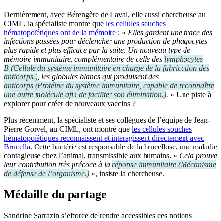
Dernièrement, avec Bérengère de Laval, elle aussi chercheuse au
CIML, la spécialiste montre que
les cellules souches
hématopoïétiques ont de la mémoire
: «
Elles gardent une trace des
infections passées pour déclencher une production de phagocytes
plus rapide et plus efficace par la suite. Un nouveau type de
mémoire immunitaire, complémentaire de celle des
lymphocytes
B
(
Cellule du système immunitaire en charge de la fabrication des
anticorps.
)
, les globules blancs qui produisent des
anticorps
(
Protéine du système immunitaire, capable de reconnaître
une autre molécule afin de faciliter son élimination.
)
.
» Une piste à
explorer pour créer de nouveaux vaccins ?
Plus récemment, la spécialiste et ses collègues de l’équipe de Jean-
Pierre Gorvel, au CIML, ont montré que
les cellules souches
hématopoïétiques reconnaissent et interagissent directement avec
Brucella
. Cette bactérie est responsable de la brucellose, une maladie
contagieuse chez l’animal, transmissible aux humains. «
Cela prouve
leur contribution très précoce à la
réponse immunitaire
(
Mécanisme
de défense de l’organisme.
)
», insiste la chercheuse.
Médaille du partage
Sandrine Sarrazin s’efforce de rendre accessibles ces notions