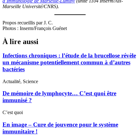
d’Immunologie de Marseille-Luminy
(unité 1104 Inserm/Aix-
Marseille Université/CNRS).
Propos recueillis par J. C.
Photos : Inserm/François Guénet
À lire aussi
Infections chroniques : l’étude de la brucellose révèle
un mécanisme potentiellement commun à d’autres
bactéries
Actualité, Science
De mémoire de lymphocyte… C’est quoi être
immunisé ?
C’est quoi
En image – Cure de jouvence pour le système
immunitaire !