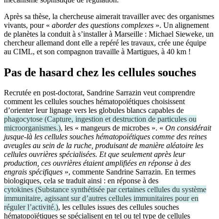
Après sa thèse, la chercheuse aimerait travailler avec des organismes
vivants, pour «
aborder des questions complexes
». Un alignement
de planètes la conduit à s’installer à Marseille : Michael Sieweke, un
chercheur allemand dont elle a repéré les travaux, crée une équipe
au CIML, et son compagnon travaille à Martigues, à 40 km !
Pas de hasard chez les cellules souches
Recrutée en post-doctorat, Sandrine Sarrazin veut comprendre
comment les cellules souches hématopoïétiques choisissent
d’orienter leur lignage vers les globules blancs capables de
phagocytose
(
Capture, ingestion et destruction de particules ou
microorganismes.
)
, les « mangeurs de microbes ». «
On considérait
jusque-là les cellules souches hématopoïétiques comme des reines
aveugles au sein de la ruche, produisant de manière aléatoire les
cellules ouvrières spécialisées. Et que seulement après leur
production, ces ouvrières étaient amplifiées en réponse à des
engrais spécifiques
», commente Sandrine Sarrazin. En termes
biologiques, cela se traduit ainsi : en réponse à des
cytokines
(
Substance synthétisée par certaines cellules du système
immunitaire, agissant sur d’autres cellules immunitaires pour en
réguler l’activité.
)
, les cellules issues des cellules souches
hématopoïétiques se spécialisent en tel ou tel type de cellules