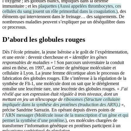
l’oxygène ; les globules blancs, impliqués dans la défense
immunitaire ; et les
plaquettes
(
Aussi appelées thrombocytes, ces
cellules du sang jouent un rôle primordial dans la coagulation.
)
, des
éléments qui interviennent dans le freinage… des saignements. De
nombreuses maladies peuvent s’expliquer par un déséquilibre dans
ce processus.
D’abord les globules rouges
Dès l’école primaire, la jeune Iséroise a le goût de l’expérimentation,
et une envie : devenir chercheuse et «
identifier les gènes
responsables de maladies
» ! Son parcours universitaire la conduit
ainsi en thèse, en 1997, au Centre de génétique moléculaire et
cellulaire à Lyon. La jeune femme décortique alors le processus de
fabrication des globules rouges. Elle s’intéresse à la régulation de la
synthèse de Fli‑1, une molécule dont on sait que le dérèglement
entraîne une leucémie rare, une leucémie des globules rouges. «
J’ai
révélé que son expression était régulée à trois niveaux, dont un
mettant en jeu un télescopage de
ribosomes
(
Structure cellulaire
impliquée dans la synthèse des protéines (traduction des ARN).
)
»,
précise Sandrine Sarrazin. En opérant depuis divers points de
l’
ARN messager
(
Molécule issue de la transcription d’un gène et qui
permet la synthèse d’une protéine.
)
, ces molécules chargées de
transformer l’information génétique en protéines participent à un
mécanisme sophistiqué de régulation.