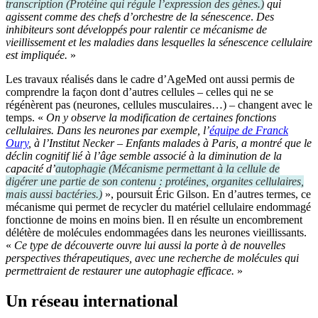
transcription
(
Protéine qui régule l’expression des gènes.
)
qui
agissent comme des chefs d’orchestre de la sénescence
.
Des
inhibiteurs sont développés pour ralentir ce mécanisme de
vieillissement et les maladies dans lesquelles la sénescence cellulaire
est impliquée.
»
Les travaux réalisés dans le cadre d’AgeMed ont aussi permis de
comprendre la façon dont d’autres cellules – celles qui ne se
régénèrent pas (neurones, cellules musculaires…) – changent avec le
temps. «
On y observe la modification de certaines fonctions
cellulaires. Dans les neurones par exemple, l’
équipe de Franck
Oury
, à l’Institut Necker – Enfants malades à Paris, a montré que le
déclin cognitif lié à l’âge semble associé à la diminution de la
capacité d’
autophagie
(
Mécanisme permettant à la cellule de
digérer une partie de son contenu : protéines, organites cellulaires,
mais aussi bactéries.
)
», poursuit Éric Gilson. En d’autres termes, ce
mécanisme qui permet de recycler du matériel cellulaire endommagé
fonctionne de moins en moins bien. Il en résulte un encombrement
délétère de molécules endommagées dans les neurones vieillissants.
«
Ce type de découverte ouvre lui aussi la porte à de nouvelles
perspectives thérapeutiques, avec une recherche de molécules qui
permettraient de restaurer une autophagie efficace.
»
Un réseau international