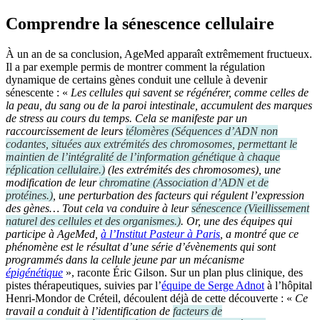
Comprendre la sénescence cellulaire
À un an de sa conclusion, AgeMed apparaît extrêmement fructueux.
Il a par exemple permis de montrer comment la régulation
dynamique de certains gènes conduit une cellule à devenir
sénescente : «
Les cellules qui savent se régénérer, comme celles de
la peau, du sang ou de la paroi intestinale, accumulent des marques
de stress au cours du temps. Cela se manifeste par un
raccourcissement de leurs
télomères
(
Séquences d’ADN non
codantes, situées aux extrémités des chromosomes, permettant le
maintien de l’intégralité de l’information génétique à chaque
réplication cellulaire.
)
(les extrémités des chromosomes), une
modification de leur
chromatine
(
Association d’ADN et de
protéines.
)
, une perturbation des facteurs qui régulent l’expression
des gènes… Tout cela va conduire à leur
sénescence
(
Vieillissement
naturel des cellules et des organismes.
)
. Or, une des équipes qui
participe à AgeMed,
à l’Institut Pasteur à Paris
, a montré que ce
phénomène est le résultat d’une série d’évènements qui sont
programmés dans la cellule jeune par un mécanisme
épigénétique
», raconte Éric Gilson. Sur un plan plus clinique, des
pistes thérapeutiques, suivies par l’
équipe de Serge Adnot
à l’hôpital
Henri-Mondor de Créteil, découlent déjà de cette découverte : «
Ce
travail a conduit à l’identification de
facteurs de