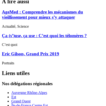
À lire aussi
AgeMed : Comprendre les mécanismes du
vieillissement pour mieux s’y attaquer
Actualité, Science
Ça (s’)use, ça use : C’est quoi les télomères ?
C’est quoi
Eric Gilson, Grand Prix 2019
Portraits
Liens utiles
Nos délégations régionales
Auvergne Rhône-Alpes
Est
Grand Ouest
Île-de-France Centre Est