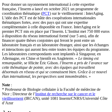
Pour donner un rayonnement international à cette expertise
française, l’Inserm a lancé en octobre 2021 un programme de
coordination thématique (
PCT
) sur le vieillissement : InterAging.
L’idée des PCT est de bâtir des coopérations internationales
thématiques fortes, avec des pays qui ont une expertise
complémentaire à celle disponible en France. InterAging est le
premier PCT mis en place par l’Inserm. L’Institut met 750 000 euros
à disposition du réseau international formé (sur 5 ans), afin de
financer quatre thèses conjointes qui feront le pont entre un
laboratoire français et un laboratoire étranger, ainsi que les échanges
et interactions qui auront lieu entre toutes les équipes du programme.
Les laboratoires correspondants sont implantés à Singapour, en
Allemagne, en Chine et bientôt en Angleterre. «
Le timing est
remarquable
, se félicite Éric Gilson.
l’Inserm a pris de l’avance sur
cette thématique de pointe, avec des équipes qui travaillent
désormais en réseau et qui se connaissent bien. Grâce à ce nouvel
élan international, les perspectives sont innombrables.
»
Note
:
* Professeur de Biologie cellulaire à la Faculté de médecine de
Nice ; Directeur de l’
Institut de recherche sur le cancer et le
vieillissement
(IRCAN), unité 1081 Inserm/CNRS/Université Côte
d’Azur