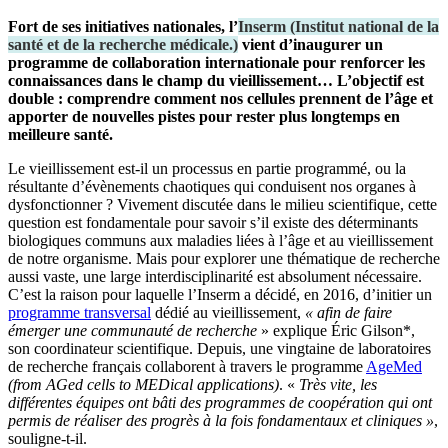
Fort de ses initiatives nationales, l’
Inserm
(
Institut national de la
santé et de la recherche médicale.
)
vient d’inaugurer un
programme de collaboration internationale pour renforcer les
connaissances dans le champ du vieillissement… L’objectif est
double : comprendre comment nos cellules prennent de l’âge et
apporter de nouvelles pistes pour rester plus longtemps en
meilleure santé.
Le vieillissement est-il un processus en partie programmé, ou la
résultante d’évènements chaotiques qui conduisent nos organes à
dysfonctionner ? Vivement discutée dans le milieu scientifique, cette
question est fondamentale pour savoir s’il existe des déterminants
biologiques communs aux maladies liées à l’âge et au vieillissement
de notre organisme. Mais pour explorer une thématique de recherche
aussi vaste, une large interdisciplinarité est absolument nécessaire.
C’est la raison pour laquelle l’Inserm a décidé, en 2016, d’initier un
programme transversal
dédié au vieillissement,
« afin de faire
émerger une communauté de recherche
» explique Éric Gilson*,
son coordinateur scientifique. Depuis, une vingtaine de laboratoires
de recherche français collaborent à travers le programme
AgeMed
(from AGed cells to MEDical applications)
. «
Très vite, les
différentes équipes ont bâti des programmes de coopération qui ont
permis de réaliser des progrès à la fois fondamentaux et cliniques »
,
souligne-t-il.