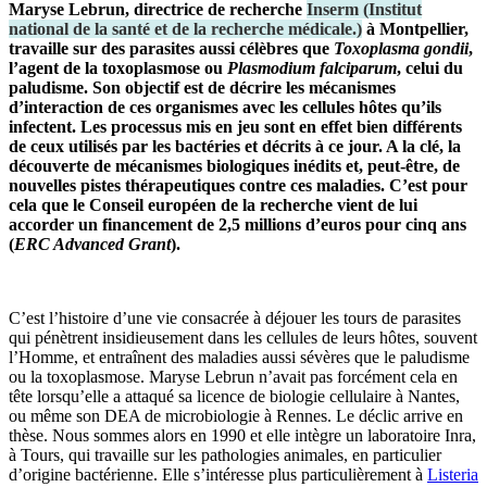
Maryse Lebrun, directrice de recherche
Inserm
(
Institut
national de la santé et de la recherche médicale.
)
à Montpellier,
travaille sur des parasites aussi célèbres que
Toxoplasma gondii
,
l’agent de la toxoplasmose ou
Plasmodium falciparum
, celui du
paludisme. Son objectif est de décrire les mécanismes
d’interaction de ces organismes avec les cellules hôtes qu’ils
infectent. Les processus mis en jeu sont en effet bien différents
de ceux utilisés par les bactéries et décrits à ce jour. A la clé, la
découverte de mécanismes biologiques inédits et, peut-être, de
nouvelles pistes thérapeutiques contre ces maladies. C’est pour
cela que le Conseil européen de la recherche vient de lui
accorder un financement de 2,5 millions d’euros pour cinq ans
(
ERC Advanced Grant
).
C’est l’histoire d’une vie consacrée à déjouer les tours de parasites
qui pénètrent insidieusement dans les cellules de leurs hôtes, souvent
l’Homme, et entraînent des maladies aussi sévères que le paludisme
ou la toxoplasmose. Maryse Lebrun n’avait pas forcément cela en
tête lorsqu’elle a attaqué sa licence de biologie cellulaire à Nantes,
ou même son DEA de microbiologie à Rennes. Le déclic arrive en
thèse. Nous sommes alors en 1990 et elle intègre un laboratoire Inra,
à Tours, qui travaille sur les pathologies animales, en particulier
d’origine bactérienne. Elle s’intéresse plus particulièrement à
Listeria