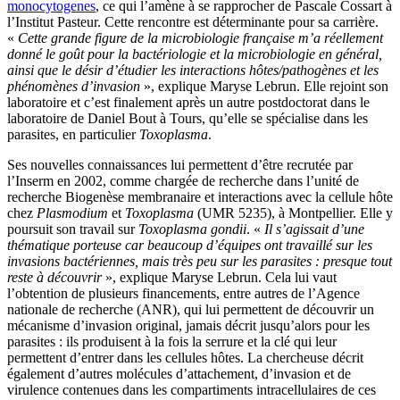
monocytogenes
, ce qui l’amène à se rapprocher de Pascale Cossart à
l’Institut Pasteur. Cette rencontre est déterminante pour sa carrière.
«
Cette grande figure de la microbiologie française m’a réellement
donné le goût pour la bactériologie et la microbiologie en général,
ainsi que le désir d’étudier les interactions hôtes/pathogènes et les
phénomènes d’invasion
», explique Maryse Lebrun. Elle rejoint son
laboratoire et c’est finalement après un autre postdoctorat dans le
laboratoire de Daniel Bout à Tours, qu’elle se spécialise dans les
parasites, en particulier
Toxoplasma
.
Ses nouvelles connaissances lui permettent d’être recrutée par
l’Inserm en 2002, comme chargée de recherche dans l’unité de
recherche Biogenèse membranaire et interactions avec la cellule hôte
chez
Plasmodium
et
Toxoplasma
(UMR 5235), à Montpellier. Elle y
poursuit son travail sur
Toxoplasma gondii
. «
Il s’agissait d’une
thématique porteuse car beaucoup d’équipes ont travaillé sur les
invasions bactériennes, mais très peu sur les parasites : presque tout
reste à découvrir
», explique Maryse Lebrun. Cela lui vaut
l’obtention de plusieurs financements, entre autres de l’Agence
nationale de recherche (ANR), qui lui permettent de découvrir un
mécanisme d’invasion original, jamais décrit jusqu’alors pour les
parasites : ils produisent à la fois la serrure et la clé qui leur
permettent d’entrer dans les cellules hôtes. La chercheuse décrit
également d’autres molécules d’attachement, d’invasion et de
virulence contenues dans les compartiments intracellulaires de ces