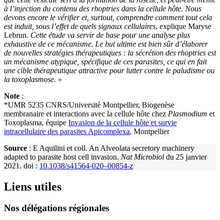
à l’injection du contenu des rhoptries dans la cellule hôte. Nous
devons encore le vérifier et, surtout, comprendre comment tout cela
est induit, sous l’effet de quels signaux cellulaires
, explique Maryse
Lebrun.
Cette étude va servir de base pour une analyse plus
exhaustive de ce mécanisme. Le but ultime est bien sûr d’élaborer
de nouvelles stratégies thérapeutiques : la sécrétion des rhoptries est
un mécanisme atypique, spécifique de ces parasites, ce qui en fait
une cible thérapeutique attractive pour lutter contre le paludisme ou
la toxoplasmose.
»
Note
:
*UMR 5235 CNRS/Université Montpellier, Biogenèse
membranaire et interactions avec la cellule hôte chez
Plasmodium
et
Toxoplasma, équipe
Invasion de la cellule hôte et survie
intracellulaire des parasites Apicomplexa
, Montpellier
Source
: E Aquilini et coll. An Alveolata secretory machinery
adapted to parasite host cell invasion.
Nat Microbiol
du 25 janvier
2021. doi :
10.1038/s41564-020–00854‑z
Liens utiles
Nos délégations régionales