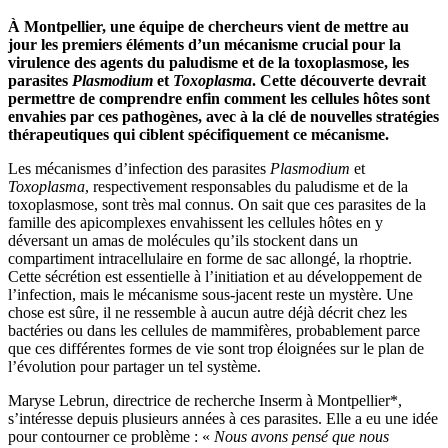
À Montpellier, une équipe de chercheurs vient de mettre au
jour les premiers éléments d’un mécanisme crucial pour la
virulence des agents du paludisme et de la toxoplasmose, les
parasites
Plasmodium
et
Toxoplasma
. Cette découverte devrait
permettre de comprendre enfin comment les cellules hôtes sont
envahies par ces pathogènes, avec à la clé de nouvelles stratégies
thérapeutiques qui ciblent spécifiquement ce mécanisme.
Les mécanismes d’infection des parasites
Plasmodium
et
Toxoplasma
, respectivement responsables du paludisme et de la
toxoplasmose, sont très mal connus. On sait que ces parasites de la
famille des apicomplexes envahissent les cellules hôtes en y
déversant un amas de molécules qu’ils stockent dans un
compartiment intracellulaire en forme de sac allongé, la rhoptrie.
Cette sécrétion est essentielle à l’initiation et au développement de
l’infection, mais le mécanisme sous-jacent reste un mystère. Une
chose est sûre, il ne ressemble à aucun autre déjà décrit chez les
bactéries ou dans les cellules de mammifères, probablement parce
que ces différentes formes de vie sont trop éloignées sur le plan de
l’évolution pour partager un tel système.
Maryse Lebrun, directrice de recherche Inserm à Montpellier*,
s’intéresse depuis plusieurs années à ces parasites. Elle a eu une idée
pour contourner ce problème : «
Nous avons pensé que nous