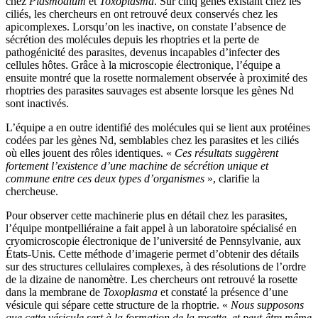
chez
Plasmodium
et
Toxoplasma
. Sur cinq gènes existant chez les
ciliés, les chercheurs en ont retrouvé deux conservés chez les
apicomplexes. Lorsqu’on les inactive, on constate l’absence de
sécrétion des molécules depuis les rhoptries et la perte de
pathogénicité des parasites, devenus incapables d’infecter des
cellules hôtes. Grâce à la microscopie électronique, l’équipe a
ensuite montré que la rosette normalement observée à proximité des
rhoptries des parasites sauvages est absente lorsque les gènes Nd
sont inactivés.
L’équipe a en outre identifié des molécules qui se lient aux protéines
codées par les gènes Nd, semblables chez les parasites et les ciliés
où elles jouent des rôles identiques. «
Ces résultats suggèrent
fortement l’existence d’une machine de sécrétion unique et
commune entre ces deux types d’organismes
», clarifie la
chercheuse.
Pour observer cette machinerie plus en détail chez les parasites,
l’équipe montpelliéraine a fait appel à un laboratoire spécialisé en
cryomicroscopie électronique de l’université de Pennsylvanie, aux
États-Unis. Cette méthode d’imagerie permet d’obtenir des détails
sur des structures cellulaires complexes, à des résolutions de l’ordre
de la dizaine de nanomètre. Les chercheurs ont retrouvé la rosette
dans la membrane de
Toxoplasma
et constaté la présence d’une
vésicule qui sépare cette structure de la rhoptrie. «
Nous supposons
que cette vésicule sert à la formation de la rosette, et peut-être même