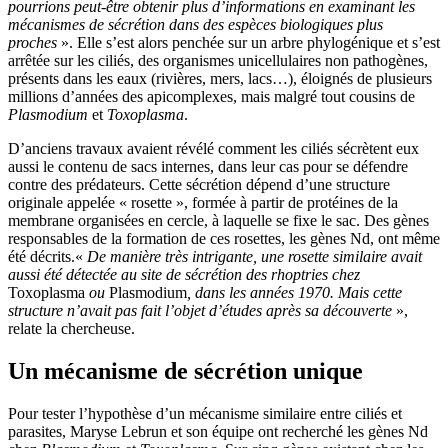
pourrions peut-être obtenir plus d’informations en examinant les
mécanismes de sécrétion dans des espèces biologiques plus
proches
». Elle s’est alors penchée sur un arbre phylogénique et s’est
arrêtée sur les ciliés, des organismes unicellulaires non pathogènes,
présents dans les eaux (rivières, mers, lacs…), éloignés de plusieurs
millions d’années des apicomplexes, mais malgré tout cousins de
Plasmodium
et
Toxoplasma
.
D’anciens travaux avaient révélé comment les ciliés sécrètent eux
aussi le contenu de sacs internes, dans leur cas pour se défendre
contre des prédateurs. Cette sécrétion dépend d’une structure
originale appelée « rosette », formée à partir de protéines de la
membrane organisées en cercle, à laquelle se fixe le sac. Des gènes
responsables de la formation de ces rosettes, les gènes Nd, ont même
été décrits.«
De manière très intrigante, une rosette similaire avait
aussi été détectée au site de sécrétion des rhoptries chez
Toxoplasma
ou
Plasmodium
, dans les années 1970. Mais cette
structure n’avait pas fait l’objet d’études après sa découverte
»,
relate la chercheuse.
Un mécanisme de sécrétion unique
Pour tester l’hypothèse d’un mécanisme similaire entre ciliés et
parasites, Maryse Lebrun et son équipe ont recherché les gènes Nd