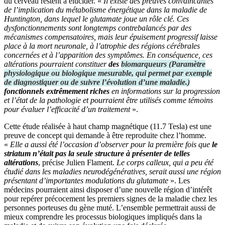
du cerveau restent à élucider. «
Il existe des preuves convaincantes
de l’implication du métabolisme énergétique dans la maladie de
Huntington, dans lequel le glutamate joue un rôle clé. Ces
dysfonctionnements sont longtemps contrebalancés par des
mécanismes compensatoires, mais leur épuisement progressif laisse
place à la mort neuronale, à l’atrophie des régions cérébrales
concernées et à l’apparition des symptômes. En conséquence, ces
altérations pourraient constituer
des
biomarqueurs
(
Paramètre
physiologique ou biologique mesurable, qui permet par exemple
de diagnostiquer ou de suivre l’évolution d’une maladie.
)
fonctionnels extrêmement riches
en informations sur la progression
et l’état de la pathologie et pourraient être utilisés comme témoins
pour évaluer l’efficacité d’un traitement
».
Cette étude réalisée à haut champ magnétique (11.7 Tesla) est une
preuve de concept qui demande à être reproduite chez l’homme.
«
Elle a aussi été l’occasion d’observer pour la première fois que
le
striatum n’était pas la seule structure à présenter de telles
altérations
, précise Julien Flament.
Le corps calleux, qui a peu été
étudié dans les maladies neurodégénératives, serait aussi une région
présentant d’importantes modulations du glutamate
». Les
médecins pourraient ainsi disposer d’une nouvelle région d’intérêt
pour repérer précocement les premiers signes de la maladie chez les
personnes porteuses du gène muté. L’ensemble permettrait aussi de
mieux comprendre les processus biologiques impliqués dans la