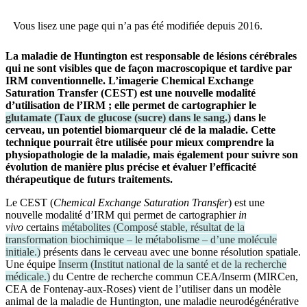
Vous lisez une page qui n’a pas été modifiée depuis 2016.
La maladie de Huntington est responsable de lésions cérébrales
qui ne sont visibles que de façon macroscopique et tardive par
IRM conventionnelle. L’imagerie Chemical Exchange
Saturation Transfer (CEST) est une nouvelle modalité
d’utilisation de l’IRM ; elle permet de cartographier le
glutamate
(
Taux de glucose (sucre) dans le sang.
)
dans le
cerveau, un potentiel biomarqueur clé de la maladie. Cette
technique pourrait être utilisée pour mieux comprendre la
physiopathologie de la maladie, mais également pour suivre son
évolution de manière plus précise et évaluer l’efficacité
thérapeutique de futurs traitements.
Le CEST (
Chemical Exchange Saturation Transfer
) est une
nouvelle modalité d’IRM qui permet de cartographier
in
vivo
certains
métabolites
(
Composé stable, résultat de la
transformation biochimique – le métabolisme – d’une molécule
initiale.
)
présents dans le cerveau avec une bonne résolution spatiale.
Une équipe
Inserm
(
Institut national de la santé et de la recherche
médicale.
)
du Centre de recherche commun CEA/Inserm (MIRCen,
CEA de Fontenay-aux-Roses) vient de l’utiliser dans un modèle
animal de la maladie de Huntington, une maladie neurodégénérative