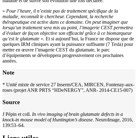
maladie et de suivre son évolution une fois déclarée.
«
Pour l’heure, il n’existe pas de traitement spécifique de la
maladie, reconnaît le chercheur. Cependant, la recherche
thérapeutique est active dans ce domaine. On peut imaginer que
lorsqu’un traitement sera mis au point, l’imagerie CEST permettra
d’évaluer de façon objective son efficacité grâce à ce biomarqueur
qu’est le glutamate
». Et si aujourd’hui, la France ne dispose que de
quelques IRM cliniques ayant la puissance suffisante (7 Tesla) pour
mettre en œuvre l’imagerie CEST du glutamate, le parc
d’équipements se développera progressivement ces prochaines
années.
Note
* Unité mixte de service 27 Inserm/CEA, MIRCEN, Fontenay-aux-
roses (projet ANR PRTS “HDeNERGY”, ANR- 2014-CE15-007)
Source
J Pépin et coll.
In vivo imaging of brain glutamate defects in a
knock-in mouse model of Huntington’s disease
. NeuroImage, 2016,
139:53–64.