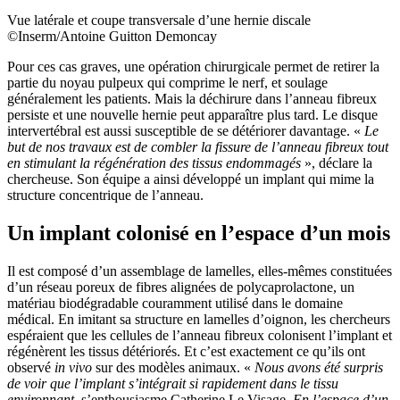
Vue latérale et coupe transversale d’une hernie discale
©Inserm/Antoine Guitton Demoncay
Pour ces cas graves, une opération chirurgicale permet de retirer la
partie du noyau pulpeux qui comprime le nerf, et soulage
généralement les patients. Mais la déchirure dans l’anneau fibreux
persiste et une nouvelle hernie peut apparaître plus tard. Le disque
intervertébral est aussi susceptible de se détériorer davantage. «
Le
but de nos travaux est de combler la fissure de l’anneau fibreux tout
en stimulant la régénération des tissus endommagés
», déclare la
chercheuse. Son équipe a ainsi développé un implant qui mime la
structure concentrique de l’anneau.
Un implant colonisé en l’espace d’un mois
Il est composé d’un assemblage de lamelles, elles-mêmes constituées
d’un réseau poreux de fibres alignées de polycaprolactone, un
matériau biodégradable couramment utilisé dans le domaine
médical. En imitant sa structure en lamelles d’oignon, les chercheurs
espéraient que les cellules de l’anneau fibreux colonisent l’implant et
régénèrent les tissus détériorés. Et c’est exactement ce qu’ils ont
observé
in vivo
sur des modèles animaux. «
Nous avons été surpris
de voir que l’implant s’intégrait si rapidement dans le tissu
environnant
, s’enthousiasme Catherine Le Visage.
En l’espace d’un