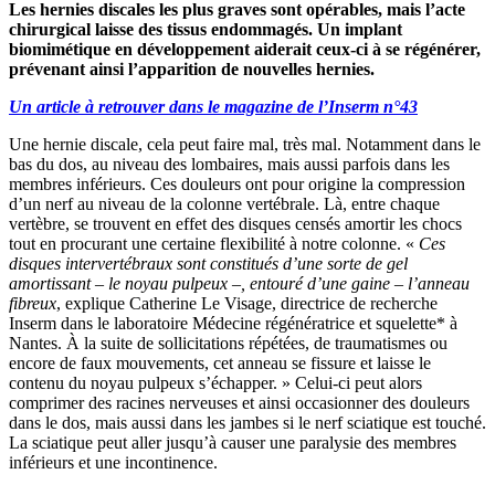
Les hernies discales les plus graves sont opérables, mais l’acte
chirurgical laisse des tissus endommagés. Un implant
biomimétique en développement aiderait ceux-ci à se régénérer,
prévenant ainsi l’apparition de nouvelles hernies.
Un article à retrouver dans le magazine de l’Inserm n°43
Une hernie discale, cela peut faire mal, très mal. Notamment dans le
bas du dos, au niveau des lombaires, mais aussi parfois dans les
membres inférieurs. Ces douleurs ont pour origine la compression
d’un nerf au niveau de la colonne vertébrale. Là, entre chaque
vertèbre, se trouvent en effet des disques censés amortir les chocs
tout en procurant une certaine flexibilité à notre colonne. «
Ces
disques intervertébraux sont constitués d’une sorte de gel
amortissant – le noyau pulpeux –, entouré d’une gaine – l’anneau
fibreux
, explique Catherine Le Visage, directrice de recherche
Inserm dans le laboratoire Médecine régénératrice et squelette* à
Nantes. À la suite de sollicitations répétées, de traumatismes ou
encore de faux mouvements, cet anneau se fissure et laisse le
contenu du noyau pulpeux s’échapper. » Celui-ci peut alors
comprimer des racines nerveuses et ainsi occasionner des douleurs
dans le dos, mais aussi dans les jambes si le nerf sciatique est touché.
La sciatique peut aller jusqu’à causer une paralysie des membres
inférieurs et une incontinence.