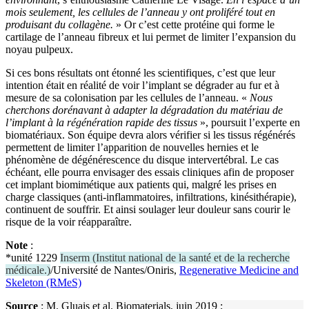
mois seulement, les cellules de l’anneau y ont proliféré tout en
produisant du collagène.
» Or c’est cette protéine qui forme le
cartilage de l’anneau fibreux et lui permet de limiter l’expansion du
noyau pulpeux.
Si ces bons résultats ont étonné les scientifiques, c’est que leur
intention était en réalité de voir l’implant se dégrader au fur et à
mesure de sa colonisation par les cellules de l’anneau. «
Nous
cherchons dorénavant à adapter la dégradation du matériau de
l’implant à la régénération rapide des tissus
», poursuit l’experte en
biomatériaux. Son équipe devra alors vérifier si les tissus régénérés
permettent de limiter l’apparition de nouvelles hernies et le
phénomène de dégénérescence du disque intervertébral. Le cas
échéant, elle pourra envisager des essais cliniques afin de proposer
cet implant biomimétique aux patients qui, malgré les prises en
charge classiques (anti-inflammatoires, infiltrations, kinésithérapie),
continuent de souffrir. Et ainsi soulager leur douleur sans courir le
risque de la voir réapparaître.
Note
:
*unité 1229
Inserm
(
Institut national de la santé et de la recherche
médicale.
)
/Université de Nantes/Oniris,
Regenerative Medicine and
Skeleton (RMeS)
Source
: M. Gluais et al. Biomaterials, juin 2019 ;