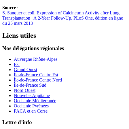
Source
:
S. Sanquer et coll. Expression of Calcineurin Activity after Lung
Transplantation : A 2‑Year Follow-Up. PLoS One, édition en ligne
du 25 mars 2013
Liens utiles
Nos délégations régionales
Auvergne Rhône-Alpes
Est
Grand Ouest
Île-de-France Centre Est
Île-de-France Centre Nord
Île-de-France Sud
Nord-Ouest
Nouvelle-Aquitaine
Occitanie Méditerranée
Occitanie Pyrénées
PACA et en Corse
Lettre d’info