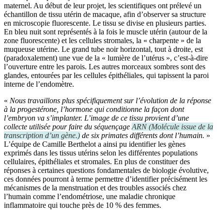
maternel. Au début de leur projet, les scientifiques ont prélevé un
échantillon de tissu utérin de macaque, afin d’observer sa structure
en microscopie fluorescente. Le tissu se divise en plusieurs parties.
En bleu nuit sont représentés à la fois le muscle utérin (autour de la
zone fluorescente) et les cellules stromales, la « charpente » de la
muqueuse utérine. Le grand tube noir horizontal, tout à droite, est
(paradoxalement) une vue de la « lumière de l’utérus », c’est-à-dire
l’ouverture entre les parois. Les autres morceaux sombres sont des
glandes, entourées par les cellules épithéliales, qui tapissent la paroi
interne de l’endomètre.
«
Nous travaillons plus spécifiquement sur l’évolution de la réponse
à la progestérone, l’hormone qui conditionne la façon dont
l’embryon va s’implanter. L’image de ce tissu provient d’une
collecte utilisée pour faire du séquençage
ARN
(
Molécule issue de la
transcription d’un gène.
)
de six primates différents dont l’humain.
»
L’équipe de Camille Berthelot a ainsi pu identifier les gènes
exprimés dans les tissus utérins selon les différentes populations
cellulaires, épithéliales et stromales. En plus de constituer des
réponses à certaines questions fondamentales de biologie évolutive,
ces données pourront à terme permettre d’identifier précisément les
mécanismes de la menstruation et des troubles associés chez
l’humain comme l’endométriose, une maladie chronique
inflammatoire qui touche près de 10 % des femmes.