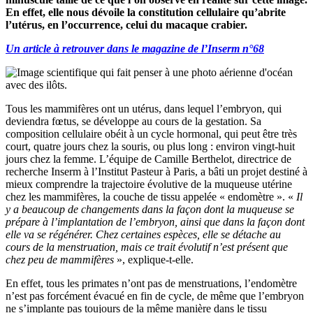
En effet, elle nous dévoile la constitution cellulaire qu’abrite
l’utérus, en l’occurrence, celui du macaque crabier.
Un article à retrouver dans le magazine de l’Inserm n°68
Tous les mammifères ont un utérus, dans lequel l’embryon, qui
deviendra fœtus, se développe au cours de la gestation. Sa
composition cellulaire obéit à un cycle hormonal, qui peut être très
court, quatre jours chez la souris, ou plus long : environ vingt-huit
jours chez la femme. L’équipe de Camille Berthelot, directrice de
recherche Inserm à l’Institut Pasteur à Paris, a bâti un projet destiné à
mieux comprendre la trajectoire évolutive de la muqueuse utérine
chez les mammifères, la couche de tissu appelée « endomètre ». «
Il
y a beaucoup de changements dans la façon dont la muqueuse se
prépare à l’implantation de l’embryon, ainsi que dans la façon dont
elle va se régénérer. Chez certaines espèces, elle se détache au
cours de la menstruation, mais ce trait évolutif n’est présent que
chez peu de mammifères
», explique-t-elle.
En effet, tous les primates n’ont pas de menstruations, l’endomètre
n’est pas forcément évacué en fin de cycle, de même que l’embryon
ne s’implante pas toujours de la même manière dans le tissu