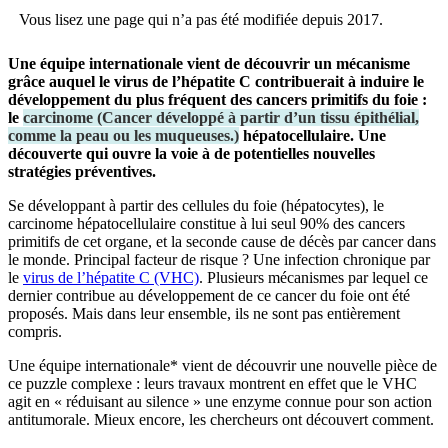
Vous lisez une page qui n’a pas été modifiée depuis 2017.
Une équipe internationale vient de découvrir un mécanisme
grâce auquel le virus de l’hépatite C contribuerait à induire le
développement du plus fréquent des cancers primitifs du foie :
le
carcinome
(
Cancer développé à partir d’un tissu épithélial,
comme la peau ou les muqueuses.
)
hépatocellulaire. Une
découverte qui ouvre la voie à de potentielles nouvelles
stratégies préventives.
Se développant à partir des cellules du foie (hépatocytes), le
carcinome hépatocellulaire constitue à lui seul 90% des cancers
primitifs de cet organe, et la seconde cause de décès par cancer dans
le monde. Principal facteur de risque ? Une infection chronique par
le
virus de l’hépatite C (VHC)
. Plusieurs mécanismes par lequel ce
dernier contribue au développement de ce cancer du foie ont été
proposés. Mais dans leur ensemble, ils ne sont pas entièrement
compris.
Une équipe internationale* vient de découvrir une nouvelle pièce de
ce puzzle complexe : leurs travaux montrent en effet que le VHC
agit en « réduisant au silence » une enzyme connue pour son action
antitumorale. Mieux encore, les chercheurs ont découvert comment.