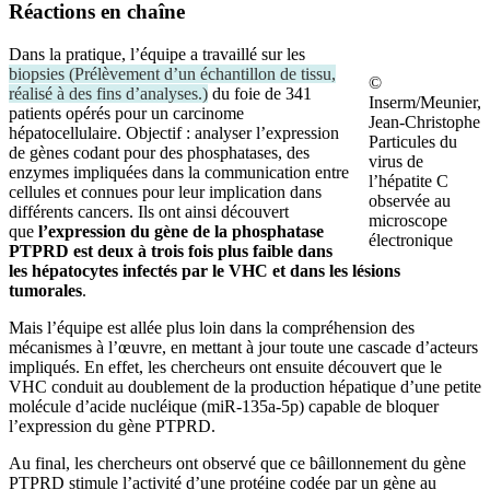
Réactions en chaîne
Dans la pratique, l’équipe a travaillé sur les
biopsies
(
Prélèvement d’un échantillon de tissu,
©
réalisé à des fins d’analyses.
)
du foie de 341
Inserm/Meunier,
patients opérés pour un carcinome
Jean-Christophe
hépatocellulaire. Objectif : analyser l’expression
Particules du
de gènes codant pour des phosphatases, des
virus de
enzymes impliquées dans la communication entre
l’hépatite C
cellules et connues pour leur implication dans
observée au
différents cancers. Ils ont ainsi découvert
microscope
que
l’expression du gène de la phosphatase
électronique
PTPRD est deux à trois fois plus faible dans
les hépatocytes infectés par le VHC et dans les lésions
tumorales
.
Mais l’équipe est allée plus loin dans la compréhension des
mécanismes à l’œuvre, en mettant à jour toute une cascade d’acteurs
impliqués. En effet, les chercheurs ont ensuite découvert que le
VHC conduit au doublement de la production hépatique d’une petite
molécule d’acide nucléique (miR-135a-5p) capable de bloquer
l’expression du gène PTPRD.
Au final, les chercheurs ont observé que ce bâillonnement du gène
PTPRD stimule l’activité d’une protéine codée par un gène au