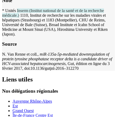
Note
* Unités
Inserm
(
Institut national de la santé et de la recherche
médicale.
)
1110, Institut de recherche sur les maladies virales et
hépatiques (Strasbourg) et 1183 (Montpellier), CHU de Reims,
Université de Bale (Suisse), Broad Institute et Icahn School of
Medicine at Mount Sinai (USA), Hiroshima University et Riken
(Japon).
Source
N. Van Renne et coll.,
miR-135a-5p-mediated downregulation of
protein tyrosine phosphatase receptor delta is a candidate driver of
HCV-associated hepatocarcinogenesis
, Gut, édition en ligne du 3
février 2017, doi:10.1136/gutjnl-2016–312270
Liens utiles
Nos délégations régionales
Auvergne Rhône-Alpes
Est
Grand Ouest
Île-de-France Centre Est