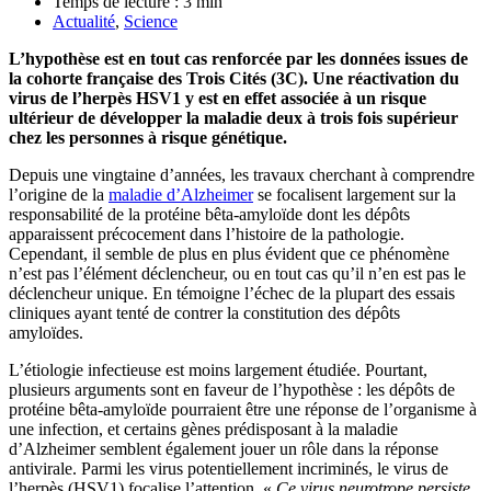
Temps de lecture :
3
min
Actualité
,
Science
L’hypothèse est en tout cas renforcée par les données issues de
la cohorte française des Trois Cités (3C). Une réactivation du
virus de l’herpès HSV1 y est en effet associée à un risque
ultérieur de développer la maladie deux à trois fois supérieur
chez les personnes à risque génétique.
Depuis une vingtaine d’années, les travaux cherchant à comprendre
l’origine de la
maladie d’Alzheimer
se focalisent largement sur la
responsabilité de la protéine bêta-amyloïde dont les dépôts
apparaissent précocement dans l’histoire de la pathologie.
Cependant, il semble de plus en plus évident que ce phénomène
n’est pas l’élément déclencheur, ou en tout cas qu’il n’en est pas le
déclencheur unique. En témoigne l’échec de la plupart des essais
cliniques ayant tenté de contrer la constitution des dépôts
amyloïdes.
L’étiologie infectieuse est moins largement étudiée. Pourtant,
plusieurs arguments sont en faveur de l’hypothèse : les dépôts de
protéine bêta-amyloïde pourraient être une réponse de l’organisme à
une infection, et certains gènes prédisposant à la maladie
d’Alzheimer semblent également jouer un rôle dans la réponse
antivirale. Parmi les virus potentiellement incriminés, le virus de
l’herpès (HSV1) focalise l’attention. «
Ce virus neurotrope persiste