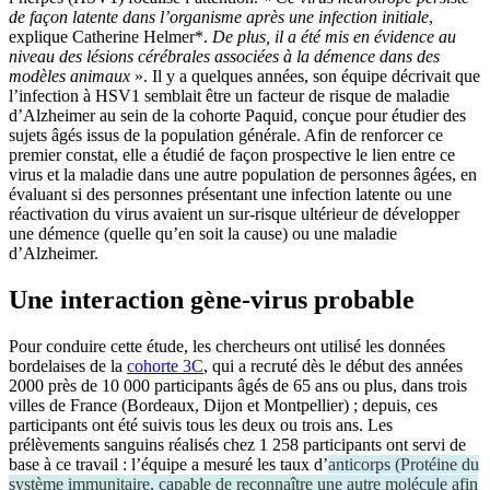
de façon latente dans l’organisme après une infection initiale
,
explique Catherine Helmer*.
De plus, il a été mis en évidence au
niveau des lésions cérébrales associées à la démence dans des
modèles animaux
». Il y a quelques années, son équipe décrivait que
l’infection à HSV1 semblait être un facteur de risque de maladie
d’Alzheimer au sein de la cohorte Paquid, conçue pour étudier des
sujets âgés issus de la population générale. Afin de renforcer ce
premier constat, elle a étudié de façon prospective le lien entre ce
virus et la maladie dans une autre population de personnes âgées, en
évaluant si des personnes présentant une infection latente ou une
réactivation du virus avaient un sur-risque ultérieur de développer
une démence (quelle qu’en soit la cause) ou une maladie
d’Alzheimer.
Une interaction gène-virus probable
Pour conduire cette étude, les chercheurs ont utilisé les données
bordelaises de la
cohorte 3C
, qui a recruté dès le début des années
2000 près de 10 000 participants âgés de 65 ans ou plus, dans trois
villes de France (Bordeaux, Dijon et Montpellier) ; depuis, ces
participants ont été suivis tous les deux ou trois ans. Les
prélèvements sanguins réalisés chez 1 258 participants ont servi de
base à ce travail : l’équipe a mesuré les taux d’
anticorps
(
Protéine du
système immunitaire, capable de reconnaître une autre molécule afin