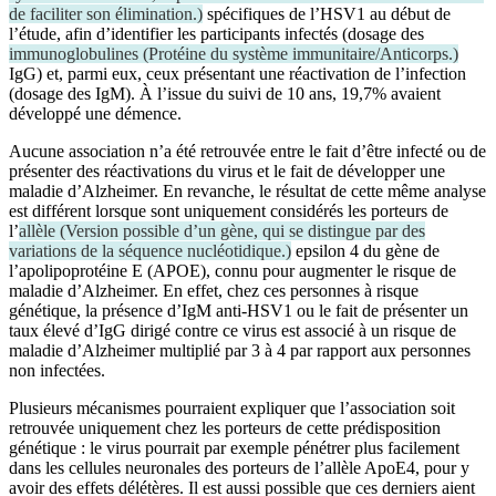
de faciliter son élimination.
)
spécifiques de l’HSV1 au début de
l’étude, afin d’identifier les participants infectés (dosage des
immunoglobulines
(
Protéine du système immunitaire/Anticorps.
)
IgG) et, parmi eux, ceux présentant une réactivation de l’infection
(dosage des IgM). À l’issue du suivi de 10 ans, 19,7% avaient
développé une démence.
Aucune association n’a été retrouvée entre le fait d’être infecté ou de
présenter des réactivations du virus et le fait de développer une
maladie d’Alzheimer. En revanche, le résultat de cette même analyse
est différent lorsque sont uniquement considérés les porteurs de
l’
allèle
(
Version possible d’un gène, qui se distingue par des
variations de la séquence nucléotidique.
)
epsilon 4 du gène de
l’apolipoprotéine E (APOE), connu pour augmenter le risque de
maladie d’Alzheimer. En effet, chez ces personnes à risque
génétique, la présence d’IgM anti-HSV1 ou le fait de présenter un
taux élevé d’IgG dirigé contre ce virus est associé à un risque de
maladie d’Alzheimer multiplié par 3 à 4 par rapport aux personnes
non infectées.
Plusieurs mécanismes pourraient expliquer que l’association soit
retrouvée uniquement chez les porteurs de cette prédisposition
génétique : le virus pourrait par exemple pénétrer plus facilement
dans les cellules neuronales des porteurs de l’allèle ApoE4, pour y
avoir des effets délétères. Il est aussi possible que ces derniers aient