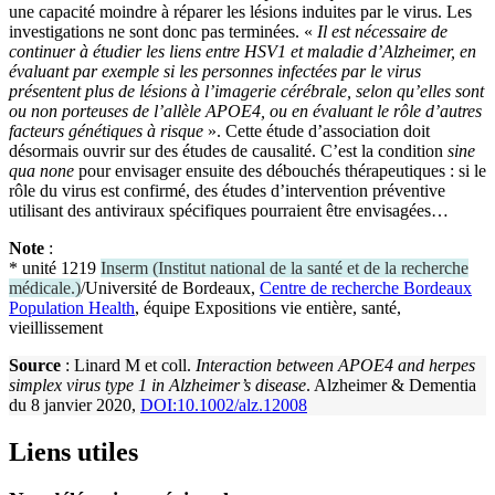
une capacité moindre à réparer les lésions induites par le virus. Les
investigations ne sont donc pas terminées. «
Il est nécessaire de
continuer à étudier les liens entre HSV1 et maladie d’Alzheimer, en
évaluant par exemple si les personnes infectées par le virus
présentent plus de lésions à l’imagerie cérébrale, selon qu’elles sont
ou non porteuses de l’allèle APOE4, ou en évaluant le rôle d’autres
facteurs génétiques à risque
». Cette étude d’association doit
désormais ouvrir sur des études de causalité. C’est la condition
sine
qua none
pour envisager ensuite des débouchés thérapeutiques : si le
rôle du virus est confirmé, des études d’intervention préventive
utilisant des antiviraux spécifiques pourraient être envisagées…
Note
:
* unité 1219
Inserm
(
Institut national de la santé et de la recherche
médicale.
)
/Université de Bordeaux,
Centre de recherche Bordeaux
Population Health
, équipe Expositions vie entière, santé,
vieillissement
Source
: Linard M et coll.
Interaction between APOE4 and herpes
simplex virus type 1 in Alzheimer’s disease
. Alzheimer & Dementia
du 8 janvier 2020,
DOI:10.1002/alz.12008
Liens utiles