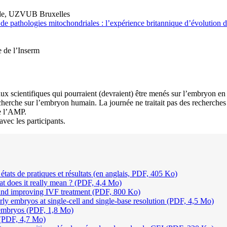
de, UZVUB Bruxelles
 de pathologies mitochondriales : l’expérience britannique d’évolution d
 de l’Inserm
ravaux scientifiques qui pourraient (devraient) être menés sur l’embryon
a recherche sur l’embryon humain. La journée ne traitait pas des recherch
de l’AMP.
avec les participants.
états de pratiques et résultats (en anglais, PDF, 405 Ko)
t does it really mean ? (PDF, 4,4 Mo)
 and improving IVF treatment (PDF, 800 Ko)
ly embryos at single-cell and single-base resolution (PDF, 4,5 Mo)
 embryos (PDF, 1,8 Mo)
 (PDF, 4,7 Mo)