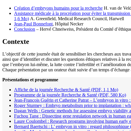
Création d’embryons humains pour la recherche
H. van de Vel
Assistance médicale à la procréation pour éviter la transmission
1,6 Mo)
A. Greenfield, Medical Research Council, Harwell
Jean-Paul Bonnefont
, Hôpital Necker
Conclusion
– Hervé Chneiweiss, Président du Comité d’éthique
Contexte
L’objectif de cette journée était de sensibiliser les chercheurs aux t
ainsi que d’identifier et discuter les questions éthiques relatives à l
que l’embryon lui-même, la lutte contre l’infertilité et l’amélioration 
Chaque présentation par un orateur était suivie d’un temps d’échange 
Présentations et programme
Affiche de la journée Recherche & Santé (PDF, 1,1 Mo)
Programme de la journée Recherche & Santé (PDF, 580 Ko)
Jean-François Guérin et Catherine Patrat – L’embryon in vitro : 
Roger Sturmey : Embryo metabolism prior to implantation : wha
Dagan Wells : Genetic methods for assessing embryo viability
Fuchou Tang : Dissecting gene regulation network in human ear
Laure Coulombel : Research programs involving human early
Bernard Baertschi : L’ embryon in vitro : regard philosophique