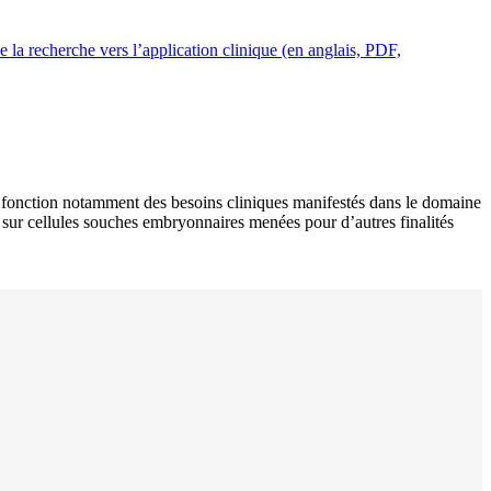
e la recherche vers l’application clinique (en anglais, PDF,
 en fonction notamment des besoins cliniques manifestés dans le domaine
es sur cellules souches embryonnaires menées pour d’autres finalités