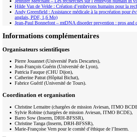
Jennifer Merchant – Les recherches sur l’embryon humain in vi
Hilde Van de Velde : Création d’embryons humains pour la rec
Andy Greenfield : Assistance médicale à la procréation pour évit
anglais, PDF, 1,6 Mo)
Jean-Paul Bonnefont – mtDNA disorder prevention : pros and co
Informations complémentaires
Organisateurs scientifiques
Pierre Jouannet (Université Paris Descartes),
Jean-François Guérin (Université de Lyon),
Patricia Fauque (CHU Dijon),
Catherine Patrat (Hôpital Bichat),
Fabrice Guérif (Université de Tours).
Coordination et organisation
Christine Lemaitre (chargées de mission Aviesan, ITMO BCDE
Sylvie Robine (chargées de mission Aviesan, ITMO BCDE),
Barro Sow (Inserm, DRH-BFSSR),
Christine Tanga (Inserm, DRH-BFSSR),
Marie-Françoise Vern pour le comité d’éthique de l’Inserm.