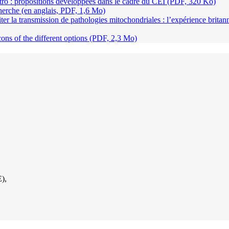
tro : propositions développées dans le cadre du CEI (PDF, 320 Ko)
herche (en anglais, PDF, 1,6 Mo)
er la transmission de pathologies mitochondriales : l’expérience britann
ns of the different options (PDF, 2,3 Mo)
),