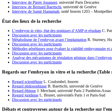
Interview de Pierre Jouannet
, université Paris Descartes
Interview de Bernard Baertschi
, université de Genève
Interview de Samir Hamamah
, unité Inserm 1203 – Montpellier
État des lieux de la recherche
L’embryon in vitro, état des pratiques d’AMP et résultats
C. Patr
Discussion avec les participants
Métabolisme de l’embryon avant l’implantation
R. Sturmey, Hu
Discussion avec les participants
Méthodes génétiques pour évaluer la viabilité embryonnaire et a
Discussion avec les participants
Analyse des mécanismes de régulation génique dans l’embryon h
Discussion avec les participants
Regards sur l’embryon in vitro et la recherche (Table
Regard scientifique
L. Coulombel, Inserm
Regard philosophique
B. Baertschi, université de Genève
Regard éthique
J. Merchant, université Paris 2 Panthéon-Assas
Regard juridique
L. Brunet, universités Paris 1 et Paris-Sud
Discussion avec les participants
Débats et controverses autour de la recherche sur l’