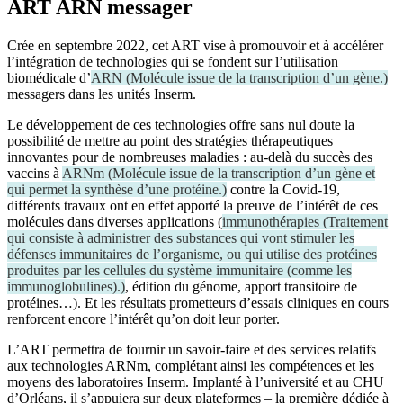
ART ARN messager
Crée en septembre 2022, cet ART vise à promouvoir et à accélérer
l’intégration de technologies qui se fondent sur l’utilisation
biomédicale d’
ARN
(
Molécule issue de la transcription d’un gène.
)
messagers dans les unités Inserm.
Le développement de ces technologies offre sans nul doute la
possibilité de mettre au point des stratégies thérapeutiques
innovantes pour de nombreuses maladies : au-delà du succès des
vaccins à
ARNm
(
Molécule issue de la transcription d’un gène et
qui permet la synthèse d’une protéine.
)
contre la Covid-19,
différents travaux ont en effet apporté la preuve de l’intérêt de ces
molécules dans diverses applications (
immunothérapies
(
Traitement
qui consiste à administrer des substances qui vont stimuler les
défenses immunitaires de l’organisme, ou qui utilise des protéines
produites par les cellules du système immunitaire (comme les
immunoglobulines).
)
, édition du génome, apport transitoire de
protéines…). Et les résultats prometteurs d’essais cliniques en cours
renforcent encore l’intérêt qu’on doit leur porter.
L’ART permettra de fournir un savoir-faire et des services relatifs
aux technologies ARNm, complétant ainsi les compétences et les
moyens des laboratoires Inserm. Implanté à l’université et au CHU
d’Orléans, il s’appuiera sur deux plateformes – la première dédiée à