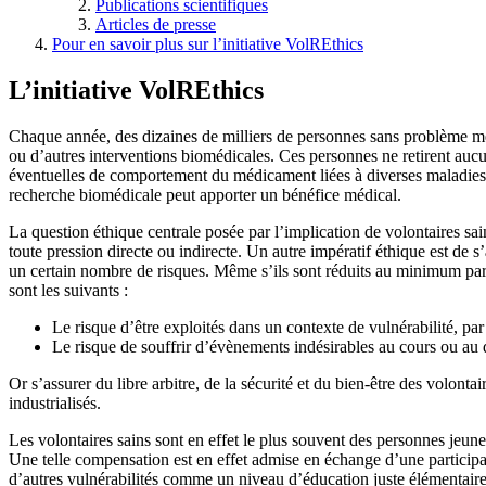
Publications scientifiques
Articles de presse
Pour en savoir plus sur l’initiative VolREthics
L’initiative VolREthics
Chaque année, des dizaines de milliers de personnes sans problème méd
ou d’autres interventions biomédicales. Ces personnes ne retirent aucun
éventuelles de comportement du médicament liées à diverses maladies. On
recherche biomédicale peut apporter un bénéfice médical.
La question éthique centrale posée par l’implication de volontaires sa
toute pression directe ou indirecte. Un autre impératif éthique est de s’
un certain nombre de risques. Même s’ils sont réduits au minimum par l
sont les suivants :
Le risque d’être exploités dans un contexte de vulnérabilité, pa
Le risque de souffrir d’évènements indésirables au cours ou au dé
Or s’assurer du libre arbitre, de la sécurité et du bien-être des volont
industrialisés.
Les volontaires sains sont en effet le plus souvent des personnes jeun
Une telle compensation est en effet admise en échange d’une participatio
d’autres vulnérabilités comme un niveau d’éducation juste élémentaire,