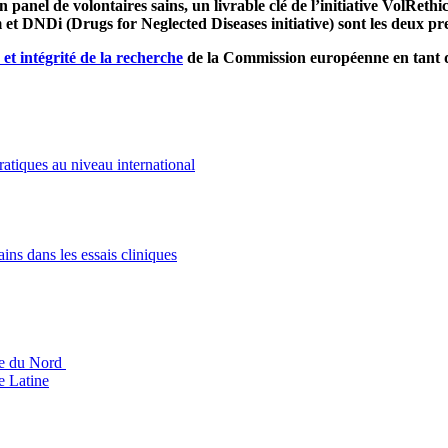
 panel de volontaires sains, un livrable clé de l’initiative VolReth
 et
DNDi (
Drugs for Neglected Diseases initiative
)
sont les deux pr
et intégrité de la recherche
de la Commission européenne en tant qu
ratiques au niveau international
ins dans les essais cliniques
ue du Nord
e Latine