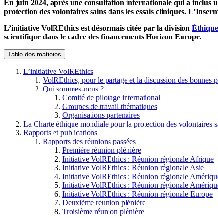
En juin 2024, après une consultation internationale qui a inclus un
protection des volontaires sains dans les essais cliniques.
L’Inserm
L’initiative VolREthics est désormais citée par la division
Éthique 
scientifique dans le cadre des financements Horizon Europe.
Table des matieres
L’initiative VolREthics
VolREthics, pour le partage et la discussion des bonnes p
Qui sommes-nous ?
Comité de pilotage international
Groupes de travail thématiques
Organisations partenaires
La Charte éthique mondiale pour la protection des volontaires sa
Rapports et publications
Rapports des réunions passées
Première réunion plénière
Initiative VolREthics : Réunion régionale Afrique
Initiative VolREthics : Réunion régionale Asie
Initiative VolREthics : Réunion régionale Amériq
Initiative VolREthics : Réunion régionale Amériqu
Initiative VolREthics : Réunion régionale Europe
Deuxième réunion plénière
Troisième réunion plénière