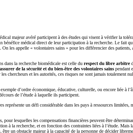
ical majeur avéré participent à des études qui visent à vérifier la to
 bénéfice médical direct de leur participation à la recherche. Le fait qu
 les appelle « volontaires sains » pour les différencier des patients, at
ins dans la recherche biomédicale est celle du
respect du libre arbitre
d
assurer de la sécurité et du bien-être des volontaires sains
pendant e
es chercheurs et les autorités, ces risques ne sont jamais totalement nu
r exemple d’ordre économique, éducative, culturelle, ou encore liée à l’â
cours de l’étude à laquelle ils participent.
aires représente un défi considérable dans les pays à ressources limitées,
es, pour lesquelles les compensations financières peuvent être déterminan
n à la recherche, et en fonction des contraintes liées à l’étude. Mais la 
 être un obstacle majeur à la capacité de la personne de décider libremen