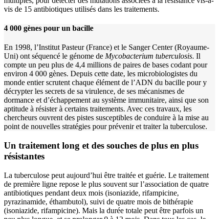
multiples, pour détecter des mutations associées à la résistance vis-à-
vis de 15 antibiotiques utilisés dans les traitements.
4 000 gènes pour un bacille
En 1998, l’Institut Pasteur (France) et le
Sanger Center
(Royaume-
Uni) ont séquencé le génome de
Mycobacterium tuberculosis
. Il
compte un peu plus de 4,4 millions de paires de bases codant pour
environ 4 000 gènes. Depuis cette date, les microbiologistes du
monde entier scrutent chaque élément de l’ADN du bacille pour y
décrypter les secrets de sa virulence, de ses mécanismes de
dormance et d’échappement au système immunitaire, ainsi que son
aptitude à résister à certains traitements. Avec ces travaux, les
chercheurs ouvrent des pistes susceptibles de conduire à la mise au
point de nouvelles stratégies pour prévenir et traiter la tuberculose.
Un traitement long et des souches de plus en plus
résistantes
La tuberculose peut aujourd’hui être traitée et guérie. Le traitement
de première ligne repose le plus souvent sur l’association de quatre
antibiotiques pendant deux mois (isoniazide, rifampicine,
pyrazinamide, éthambutol), suivi de quatre mois de bithérapie
(isoniazide, rifampicine). Mais la durée totale peut être parfois un