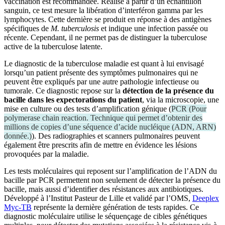
vaccination est recommandée. Réalisé à partir d’un échantillon
sanguin, ce test mesure la libération d’interféron gamma par les
lymphocytes. Cette dernière se produit en réponse à des antigènes
spécifiques de
M. tuberculosis
et indique une infection passée ou
récente. Cependant, il ne permet pas de distinguer la tuberculose
active de la tuberculose latente.
Le diagnostic de la tuberculose maladie est quant à lui envisagé
lorsqu’un patient présente des symptômes pulmonaires qui ne
peuvent être expliqués par une autre pathologie infectieuse ou
tumorale. Ce diagnostic repose sur la
détect
ion de
la présence du
bacille dans les expectorations du patient
, via la microscopie, une
mise en culture ou des tests d’amplification génique (
PCR
(
Pour
polymerase chain reaction. Technique qui permet d’obtenir des
millions de copies d’une séquence d’acide nucléique (ADN, ARN)
donnée.
)
). Des radiographies et scanners pulmonaires peuvent
également être prescrits afin de mettre en évidence les lésions
provoquées par la maladie.
Les tests moléculaires qui reposent sur l’amplification de l’ADN du
bacille par PCR permettent non seulement de détecter la présence du
bacille, mais aussi d’identifier des résistances aux antibiotiques.
Développé à l’Institut Pasteur de Lille et validé par l’OMS,
Deeplex
Myc-TB
représente la dernière génération de tests rapides. Ce
diagnostic moléculaire utilise le séquençage de cibles génétiques