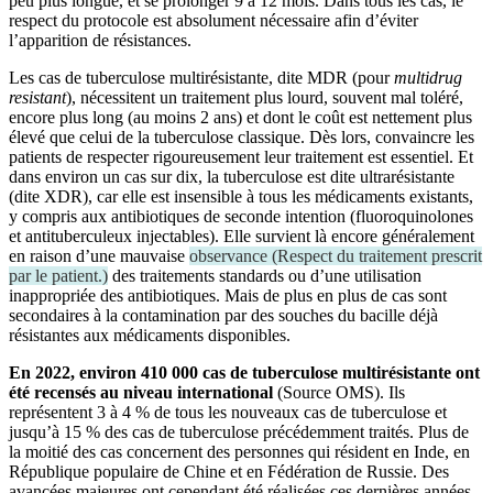
peu plus longue, et se prolonger 9 à 12 mois. Dans tous les cas, le
respect du protocole est absolument nécessaire afin d’éviter
l’apparition de résistances.
Les cas de tuberculose multirésistante, dite MDR (pour
multidrug
resistant
), nécessitent un traitement plus lourd, souvent mal toléré,
encore plus long (au moins 2 ans) et dont le coût est nettement plus
élevé que celui de la tuberculose classique. Dès lors, convaincre les
patients de respecter rigoureusement leur traitement est essentiel. Et
dans environ un cas sur dix, la tuberculose est dite ultrarésistante
(dite XDR), car elle est insensible à tous les médicaments existants,
y compris aux antibiotiques de seconde intention (fluoroquinolones
et antituberculeux injectables). Elle survient là encore généralement
en raison d’une mauvaise
observance
(
Respect du traitement prescrit
par le patient.
)
des traitements standards ou d’une utilisation
inappropriée des antibiotiques. Mais de plus en plus de cas sont
secondaires à la contamination par des souches du bacille déjà
résistantes aux médicaments disponibles.
En 2022, environ 410 000 cas de tuberculose
multirésistante
ont
été recensés au niveau international
(Source OMS). Ils
représentent 3 à 4 % de tous les nouveaux cas de tuberculose et
jusqu’à 15 % des cas de tuberculose précédemment traités. Plus de
la moitié des cas concernent des personnes qui résident en Inde, en
République populaire de Chine et en Fédération de Russie. Des
avancées majeures ont cependant été réalisées ces dernières années,