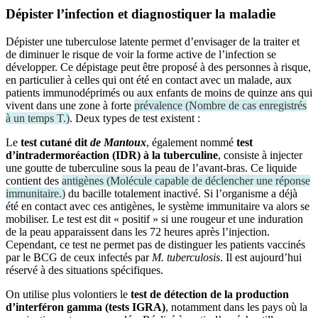
Dépist
er
l
’infection
et diagnosti
quer la maladie
Dépister une tuberculose latente permet d’envisager de la traiter et
de diminuer le risque de voir la forme active de l’infection se
développer. Ce dépistage peut être proposé à des personnes à risque,
en particulier à celles qui ont été en contact avec un malade, aux
patients immunodéprimés ou aux enfants de moins de quinze ans qui
vivent dans une zone à forte
prévalence
(
Nombre de cas enregistrés
à un temps T.
)
. Deux types de test existent :
Le
test cutané dit
de Mantoux
, également nommé
test
d’intradermoréaction (IDR) à la tuberculine
, consiste à injecter
une goutte de tuberculine sous la peau de l’avant-bras. Ce liquide
contient des
antigènes
(
Molécule capable de déclencher une réponse
immunitaire.
)
du bacille totalement inactivé. Si l’organisme a déjà
été en contact avec ces antigènes, le système immunitaire va alors se
mobiliser. Le test est dit « positif » si une rougeur et une induration
de la peau apparaissent dans les 72 heures après l’injection.
Cependant, ce test ne permet pas de distinguer les patients vaccinés
par le BCG de ceux infectés par
M. tuberculosis
. Il est aujourd’hui
réservé à des situations spécifiques.
On utilise plus volontiers le
test de détection de la production
d’interféron gamma (tests IGRA)
, notamment dans les pays où la