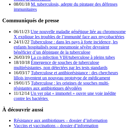
08/01/18
M. tuberculosis, adepte du piratage des défenses
immunitaires
Communiqués de presse
06/11/23
Une nouvelle maladie génétique liée au chromosome
X explique les troubles de l’immunité face aux mycobactéries
24/11/22
Tuberculose : dans les pays à forte incidence, les
enfants hospitalisés pour pneumonie sévère devraient
bénéficier d’un dépistage de la tuberculose
26/03/19
La co-infection VIH/tuberculose à pleins tubes
18/10/18
Émergence de souches de tuberculose
multirésistantes, non détectées par les tests standards
16/03/17
Tuberculose et antibiorésistance : des chercheurs
lillois inventent un nouveau prototype de médicament
19/01/15
Tuberculose : les origines de souches multi-
résistantes aux antibiotiques dévoilées
11/12/14
Un ver plat « immortel » ouvre une voie inédite
contre les bactéries
À découvrir aussi
Résistance aux antibiotiques – dossier d’information
Vaccins et vaccinations – dossier d’information