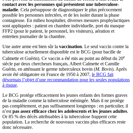
contact avec les
personnes qui
présent
e
nt une tuberculose-
maladie
. Cela présuppose de diagnostiquer le plus précocement
possible les personnes infectées, et de les isoler durant la phase
contagieuse. En milieu hospitalier, diverses mesures prophylactiques
sont appliquées : patient en chambre individuelle, port du masque
FFP2 (pour le patient, le personnel, les visiteurs), aération et
entretien journalier de la chambre.
Une autre arme est bien sûr la
vaccination
. Le seul vaccin contre la
tuberculose actuellement disponible est le BCG (pour bacille de
e
Calmette et Guérin). Ce vaccin a été mis au point au début du 20
siècle par deux chercheurs français, Albert Calmette et Camille
Guérin, en atténuant le germe tuberculeux bovin (
M. Bovis
). Après
avoir été obligatoire en France de 1950 à 2007,
le BCG fait
désormais l’objet d’une recommandation pour les seules populations
à risque
.
Le BCG protège efficacement les jeunes enfants des formes graves
de la maladie comme la tuberculose méningée. Mais il ne protège
pas complètement, et pas suffisamment longtemps : en particulier, il
n’est
pas assez efficace chez les adolescents et les jeunes adultes
.
Or 85 % des décès attribuables à la tuberculose frappent cette
population. La recherche de nouveaux vaccins plus efficaces reste
donc nécessaire.