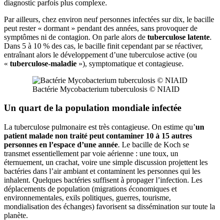
diagnostic parfois plus complexe.
Par ailleurs, chez environ neuf personnes infectées sur dix, le bacille
peut rester « dormant » pendant des années, sans provoquer de
symptômes ni de contagion. On parle alors de
tuberculose latente
.
Dans 5 à 10 % des cas, le bacille finit cependant par se réactiver,
entraînant alors le développement d’une tuberculose active (ou
«
tuberculose-maladie
»), symptomatique et contagieuse.
Bactérie Mycobacterium tuberculosis © NIAID
Un quart de la population mondiale infectée
La tuberculose pulmonaire est très contagieuse. On estime qu’
un
patient malade non traité peut contaminer 10 à 15 autres
personnes en l’espace d’une année
. Le bacille de Koch se
transmet essentiellement par voie aérienne : une toux, un
éternuement, un crachat, voire une simple discussion projettent les
bactéries dans l’air ambiant et contaminent les personnes qui les
inhalent. Quelques bactéries suffisent à propager l’infection. Les
déplacements de population (migrations économiques et
environnementales, exils politiques, guerres, tourisme,
mondialisation des échanges) favorisent sa dissémination sur toute la
planète.