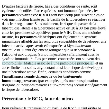
D’autres facteurs de risque, liés à des conditions de santé, sont
également identifiés. Parce qu’elles sont immunodéprimées,
les
personnes vivant avec le VIH
sont beaucoup plus susceptibles de
voir une infection latente par le bacille de la tuberculose se réactiver
dans leur organisme. Sans traitement, le risque de passer de la
tuberculose latente à la tuberculose active est 20 à 30 fois plus élevé
chez les personnes séropositives pour le VIH. Dans une moindre
mesure,
les personnes diabétiques
ont également un système
immunitaire affaibli qui les rend plus susceptibles de développer une
infection active après avoir été exposées à
Mycobacterium
tuberculosis
. Il faut également souligner que la dépendance à
l’alcool et aux drogues (surtout injectables) affaiblissent aussi le
système immunitaire. Les personnes concernées ont souvent des
comorbidités
(
Maladie associée à une pathologie principale.
)
et un
accès limité aux soins, augmentant ainsi leur risque de développer
une tuberculose active. Enfin, certaines conditions comme
l’
insuffisance rénale chronique
ou les
traitements
immunosuppresseurs
(par exemple, après une transplantation
d’organe ou pour des maladies auto-immunes) accroissent également
le risque de tuberculose.
Prévention : le BCG, faute de mieux
Pour prévenir la transmission du bacille de Koch, il faut
éviter le