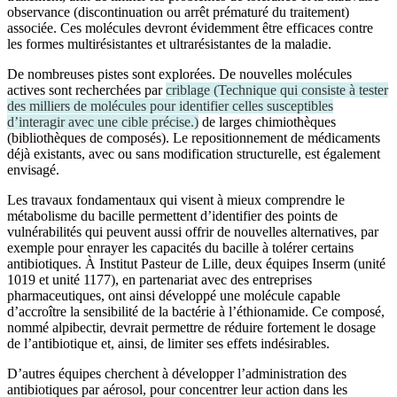
observance (discontinuation ou arrêt prématuré du traitement)
associée. Ces molécules devront évidemment être efficaces contre
les formes multirésistantes et ultrarésistantes de la maladie.
De nombreuses pistes sont explorées. De nouvelles molécules
actives sont recherchées par
criblage
(
Technique qui consiste à tester
des milliers de molécules pour identifier celles susceptibles
d’interagir avec une cible précise.
)
de larges chimiothèques
(bibliothèques de composés). Le repositionnement de médicaments
déjà existants, avec ou sans modification structurelle, est également
envisagé.
Les travaux fondamentaux qui visent à mieux comprendre le
métabolisme du bacille permettent d’identifier des points de
vulnérabilités qui peuvent aussi offrir de nouvelles alternatives, par
exemple pour enrayer les capacités du bacille à tolérer certains
antibiotiques. À Institut Pasteur de Lille, deux équipes Inserm (unité
1019 et unité 1177), en partenariat avec des entreprises
pharmaceutiques, ont ainsi développé une molécule capable
d’accroître la sensibilité de la bactérie à l’éthionamide. Ce composé,
nommé alpibectir, devrait permettre de réduire fortement le dosage
de l’antibiotique et, ainsi, de limiter ses effets indésirables.
D’autres équipes cherchent à développer l’administration des
antibiotiques par aérosol, pour concentrer leur action dans les