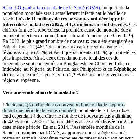
Selon l’Organisation mondiale de la Santé (OMS)
, un quart de la
population mondiale serait actuellement infecté par le bacille de
Koch. Près de
11
millions de ces personnes ont développé la
tuberculose-maladie en 2022, et
1,3 millions en sont décédés
. Ces
chiffres font de la tuberculose la première cause de mortalité due à
un agent infectieux unique (hormis durant l’épidémie de Covid-19).
En 2022, le plus grand nombre de nouveaux cas a été enregistré en
Asie du Sud-Est (46 % des nouveaux cas). Ce sont ensuite les
régions Afrique (23 %) et Pacifique occidental (18 %) qui ont été les
plus impactées. Ainsi, deux tiers du nombre total des cas de
tuberculose sont concentrés au Bangladesh, en Chine, en Inde, en
Indonésie, au Nigeria, au Pakistan, aux Philippines et en République
démocratique du Congo. Environ 2,2 % des malades vivent dans la
région européenne.
Vers une éradication de la maladie ?
L’
incidence
(
Nombre de cas nouveaux d’une maladie, apparus
durant une période de temps donnée.
)
mondiale de la tuberculose
tend cependant à décroître : le nombre de nouveaux cas a diminué
de 42 % depuis 2000, et la mortalité associée a été divisée par 2 sur
cette même période. En mai 2014, l’Assemblée mondiale de la
Santé, convoquée par l’OMS, a approuvé une stratégie visant à
mettre un terme à l’épidémie mondiale de tuberculose : son objectif