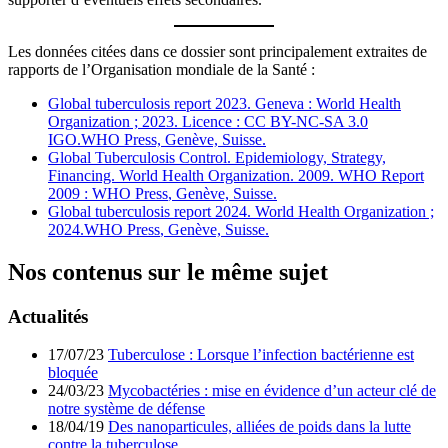
Les données citées dans ce dossier sont principalement extraites de
rapports de l’Organisation mondiale de la Santé :
Global tuberculosis report 2023. Geneva : World Health
Organization ; 2023. Licence : CC BY-NC-SA 3.0
IGO.WHO Press,
Genève, Suisse.
Global Tuberculosis Control. Epidemiology, Strategy,
Financing. World Health Organization. 2009. WHO Report
2009 : WHO Press
, Genève, Suisse.
Global tuberculosis report 2024. World Health Organization ;
2024.WHO Press
, Genève, Suisse.
Nos contenus sur le même sujet
Actualités
17/07/23
Tuberculose : Lorsque l’infection bactérienne est
bloquée
24/03/23
Mycobactéries : mise en évidence d’un acteur clé de
notre système de défense
18/04/19
Des nanoparticules, alliées de poids dans la lutte
contre la tuberculose