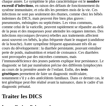
chaque année. Le symptôme le plus caractéristique est le
nombre
excessif d’infections
, en raison des défauts de fonctionnement du
système immunitaire, et cela dès les premiers mois de la vie. Ces
infections ne sont pas seulement des rhumes, comme chez les bébés
indemnes du DICS, mais peuvent être bien plus graves :
pneumonies, méningites ou septicémies. Les virus communs,
comme celui de la varicelle, peuvent rapidement se répandre au-delà
de la peau et des muqueuses pour atteindre les organes internes. Des
infections mycosiques (levures) rebelles aux traitements affectent
aussi souvent ces bébés, la plus fréquente étant le muguet (candidose
de la bouche). Autre symptôme fréquent apparaissant très tôt au
cours du développement : la diarrhée persistante, pouvant entraîner
perte de poids, malnutrition et retard de croissance. Ces diarrhées
sont provoquées par des microbes communs, mais
l’immunodéficience des jeunes patients explique leur persistance. Le
diagnostic se fait par numération précise des différents lymphocytes
au cours de la première année de l’enfant. Enfin, des
tests
génétiques
permettent de faire un diagnostic moléculaire,
notamment s’il y a des antécédents familiaux. Dans ce dernier cas, le
test génétique peut être réalisé avant la naissance, dans le cadre d’un
diagnostic prénatal.
Traiter les DICS