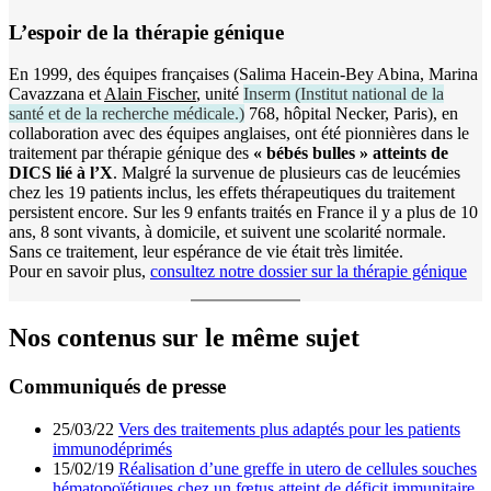
L’espoir de la thérapie génique
En 1999, des équipes françaises (Salima Hacein-Bey Abina, Marina
Cavazzana et
Alain Fischer
, unité
Inserm
(
Institut national de la
santé et de la recherche médicale.
)
768, hôpital Necker, Paris), en
collaboration avec des équipes anglaises, ont été pionnières dans le
traitement par thérapie génique des
« bébés bulles » atteints de
DICS lié à l’X
. Malgré la survenue de plusieurs cas de leucémies
chez les 19 patients inclus, les effets thérapeutiques du traitement
persistent encore. Sur les 9 enfants traités en France il y a plus de 10
ans, 8 sont vivants, à domicile, et suivent une scolarité normale.
Sans ce traitement, leur espérance de vie était très limitée.
Pour en savoir plus,
consultez notre dossier sur la thérapie génique
Nos contenus sur le même sujet
Communiqués de presse
25/03/22
Vers des traitements plus adaptés pour les patients
immunodéprimés
15/02/19
Réalisation d’une greffe in utero de cellules souches
hématopoïétiques chez un fœtus atteint de déficit immunitaire