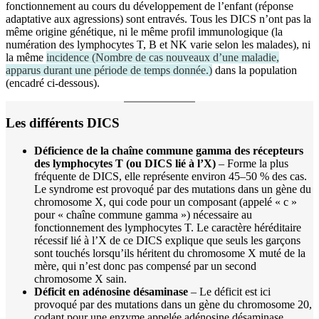
fonctionnement au cours du développement de l’enfant (réponse
adaptative aux agressions) sont entravés. Tous les DICS n’ont pas la
même origine génétique, ni le même profil immunologique (la
numération des lymphocytes T, B et NK varie selon les malades), ni
la même
incidence
(
Nombre de cas nouveaux d’une maladie,
apparus durant une période de temps donnée.
)
dans la population
(encadré ci-dessous).
Les différents DICS
Déficience de la chaîne commune gamma des récepteurs
des lymphocytes T (ou DICS lié à l’X)
– Forme la plus
fréquente de DICS, elle représente environ 45–50 % des cas.
Le syndrome est provoqué par des mutations dans un gène du
chromosome X, qui code pour un composant (appelé « c »
pour « chaîne commune gamma ») nécessaire au
fonctionnement des lymphocytes T. Le caractère héréditaire
récessif lié à l’X de ce DICS explique que seuls les garçons
sont touchés lorsqu’ils héritent du chromosome X muté de la
mère, qui n’est donc pas compensé par un second
chromosome X sain.
Déficit en adénosine désaminase
– Le déficit est ici
provoqué par des mutations dans un gène du chromosome 20,
codant pour une enzyme appelée adénosine désaminase