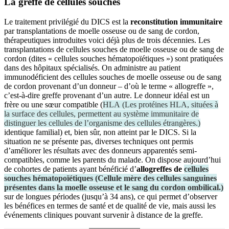
La greffe de cellules souches
Le traitement privilégié du DICS est la
reconstitution immunitaire
par transplantations de moelle osseuse ou de sang de cordon,
thérapeutiques introduites voici déjà plus de trois décennies. Les
transplantations de cellules souches de moelle osseuse ou de sang de
cordon (dites « cellules souches hématopoïétiques ») sont pratiquées
dans des hôpitaux spécialisés. On administre au patient
immunodéficient des cellules souches de moelle osseuse ou de sang
de cordon provenant d’un donneur – d’où le terme « allogreffe »,
c’est-à-dire greffe provenant d’un autre. Le donneur idéal est un
frère ou une sœur compatible (
HLA
(
Les protéines HLA, situées à
la surface des cellules, permettent au système immunitaire de
distinguer les cellules de l’organisme des cellules étrangères.
)
identique familial) et, bien sûr, non atteint par le DICS. Si la
situation ne se présente pas, diverses techniques ont permis
d’améliorer les résultats avec des donneurs apparentés semi-
compatibles, comme les parents du malade. On dispose aujourd’hui
de cohortes de patients ayant bénéficié d’
allogreffes de
cellules
souches hématopoïétiques
(
Cellule mère des cellules sanguines
présentes dans la moelle osseuse et le sang du cordon ombilical.
)
sur de longues périodes (jusqu’à 34 ans), ce qui permet d’observer
les bénéfices en termes de santé et de qualité de vie, mais aussi les
événements cliniques pouvant survenir à distance de la greffe.