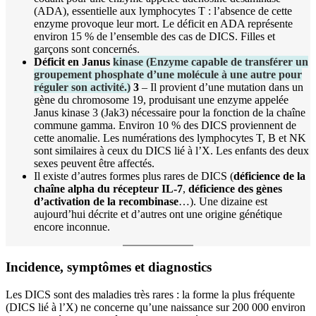
(ADA), essentielle aux lymphocytes T : l’absence de cette
enzyme provoque leur mort. Le déficit en ADA représente
environ 15 % de l’ensemble des cas de DICS. Filles et
garçons sont concernés.
Déficit en Janus
kinase
(
Enzyme capable de transférer un
groupement phosphate d’une molécule à une autre pour
réguler son activité.
)
3
– Il provient d’une mutation dans un
gène du chromosome 19, produisant une enzyme appelée
Janus kinase 3 (Jak3) nécessaire pour la fonction de la chaîne
commune gamma. Environ 10 % des DICS proviennent de
cette anomalie. Les numérations des lymphocytes T, B et NK
sont similaires à ceux du DICS lié à l’X. Les enfants des deux
sexes peuvent être affectés.
Il existe d’autres formes plus rares de DICS (
déficience de la
chaîne alpha du récepteur IL‑7
,
déficience des gènes
d’activation de la recombinase
…). Une dizaine est
aujourd’hui décrite et d’autres ont une origine génétique
encore inconnue.
Incidence, symptômes et diagnostics
Les DICS sont des maladies très rares : la forme la plus fréquente
(DICS lié à l’X) ne concerne qu’une naissance sur 200 000 environ