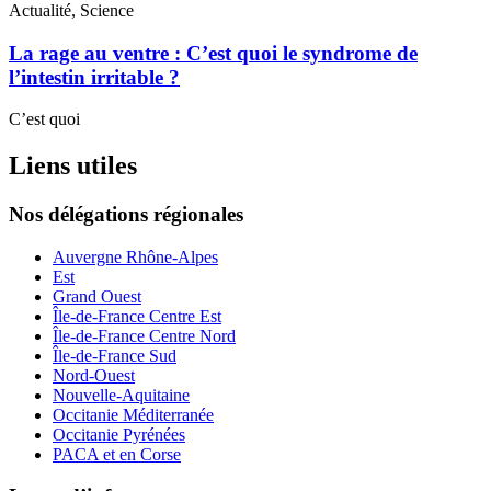
Actualité, Science
La rage au ventre : C’est quoi le syndrome de
l’intestin irritable ?
C’est quoi
Liens utiles
Nos délégations régionales
Auvergne Rhône-Alpes
Est
Grand Ouest
Île-de-France Centre Est
Île-de-France Centre Nord
Île-de-France Sud
Nord-Ouest
Nouvelle-Aquitaine
Occitanie Méditerranée
Occitanie Pyrénées
PACA et en Corse