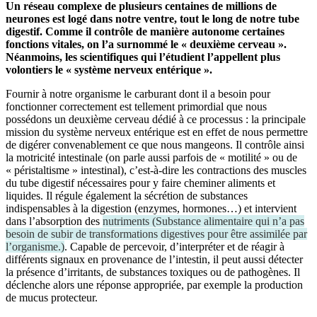
Un réseau complexe de plusieurs centaines de millions de
neurones est logé dans notre ventre, tout le long de notre tube
digestif. Comme il contrôle de manière autonome certaines
fonctions vitales, on l’a surnommé le « deuxième cerveau ».
Néanmoins, les scientifiques qui l’étudient l’appellent plus
volontiers le « système nerveux entérique ».
Fournir à notre organisme le carburant dont il a besoin pour
fonctionner correctement est tellement primordial que nous
possédons un deuxième cerveau dédié à ce processus : la principale
mission du système nerveux entérique est en effet de nous permettre
de digérer convenablement ce que nous mangeons. Il contrôle ainsi
la motricité intestinale (on parle aussi parfois de « motilité » ou de
« péristaltisme » intestinal), c’est-à-dire les contractions des muscles
du tube digestif nécessaires pour y faire cheminer aliments et
liquides. Il régule également la sécrétion de substances
indispensables à la digestion (enzymes, hormones…) et intervient
dans l’absorption des
nutriments
(
Substance alimentaire qui n’a pas
besoin de subir de transformations digestives pour être assimilée par
l’organisme.
)
. Capable de percevoir, d’interpréter et de réagir à
différents signaux en provenance de l’intestin, il peut aussi détecter
la présence d’irritants, de substances toxiques ou de pathogènes. Il
déclenche alors une réponse appropriée, par exemple la production
de mucus protecteur.