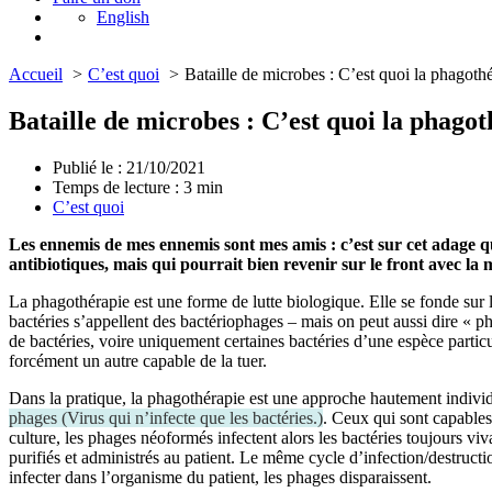
English
Accueil
C’est quoi
Bataille de microbes : C’est quoi la phagoth
Bataille de microbes : C’est quoi la phagot
Publié le : 21/10/2021
Temps de lecture :
3
min
C’est quoi
Les ennemis de mes ennemis sont mes amis : c’est sur cet adage que
antibiotiques, mais qui pourrait bien revenir sur le front avec la
La phagothérapie est une forme de lutte biologique. Elle se fonde sur 
bactéries s’appellent des bactériophages – mais on peut aussi dire « ph
de bactéries, voire uniquement certaines bactéries d’une espèce particu
forcément un autre capable de la tuer.
Dans la pratique, la phagothérapie est une approche hautement individua
phages
(
Virus qui n’infecte que les bactéries.
)
. Ceux qui sont capables 
culture, les phages néoformés infectent alors les bactéries toujours v
purifiés et administrés au patient. Le même cycle d’infection/destruction
infecter dans l’organisme du patient, les phages disparaissent.