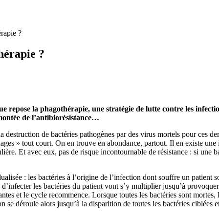
érapie ?
hérapie ?
 repose la phagothérapie, une stratégie de lutte contre les infectio
 montée de l’antibiorésistance…
la destruction de bactéries pathogènes par des virus mortels pour ces der
ages » tout court. On en trouve en abondance, partout. Il en existe une i
lière. Et avec eux, pas de risque incontournable de résistance : si une b
lisée : les bactéries à l’origine de l’infection dont souffre un patient 
d’infecter les bactéries du patient vont s’y multiplier jusqu’à provoquer
ivantes et le cycle recommence. Lorsque toutes les bactéries sont mortes,
 se déroule alors jusqu’à la disparition de toutes les bactéries ciblées e