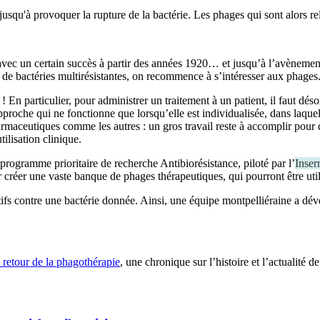
 avec un certain succès à partir des années 1920… et jusqu’à l’avènement
de bactéries multirésistantes, on recommence à s’intéresser aux phages
 En particulier, pour administrer un traitement à un patient, il faut dés
approche qui ne fonctionne que lorsqu’elle est individualisée, dans laque
harmaceutiques comme les autres : un gros travail reste à accomplir pou
ilisation clinique.
rogramme prioritaire de recherche Antibiorésistance, piloté par l’
Inse
réer une vaste banque de phages thérapeutiques, qui pourront être utilis
 actifs contre une bactérie donnée. Ainsi, une équipe montpelliéraine a d
e retour de la phagothérapie
, une chronique sur l’histoire et l’actualité 