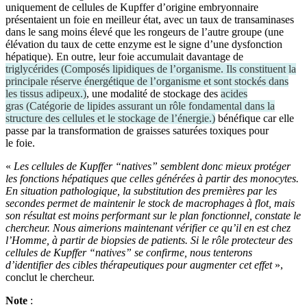
uniquement de cellules de Kupffer d’origine embryonnaire
présentaient un foie en meilleur état, avec un taux de transaminases
dans le sang moins élevé que les rongeurs de l’autre groupe (une
élévation du taux de cette enzyme est le signe d’une dysfonction
hépatique). En outre, leur foie accumulait davantage de
triglycérides
(
Composés lipidiques de l’organisme. Ils constituent la
principale réserve énergétique de l’organisme et sont stockés dans
les tissus adipeux.
)
, une modalité de stockage des
acides
gras
(
Catégorie de lipides assurant un rôle fondamental dans la
structure des cellules et le stockage de l’énergie.
)
bénéfique car elle
passe par la transformation de graisses saturées toxiques pour
le foie.
«
Les cellules de Kupffer “natives” semblent donc mieux protéger
les fonctions hépatiques que celles générées à partir des monocytes.
En situation pathologique, la substitution des premières par les
secondes permet de maintenir le stock de macrophages à flot, mais
son résultat est moins performant sur le plan fonctionnel, constate le
chercheur. Nous aimerions maintenant vérifier ce qu’il en est chez
l’Homme, à partir de biopsies de patients. Si le rôle protecteur des
cellules de Kupffer “natives” se confirme, nous tenterons
d’identifier des cibles thérapeutiques pour augmenter cet effet
»,
conclut le chercheur.
Note
: