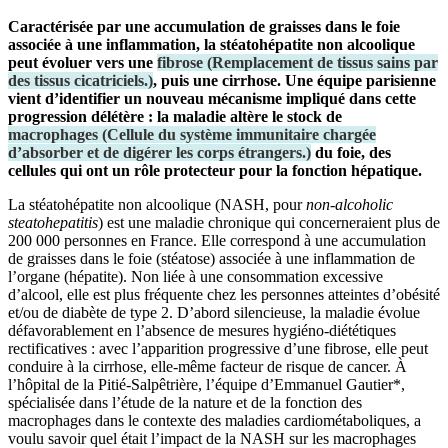
Caractérisée par une accumulation de graisses dans le foie
associée à une inflammation, la stéatohépatite non alcoolique
peut évoluer vers une
fibrose
(
Remplacement de tissus sains par
des tissus cicatriciels.
)
, puis une cirrhose. Une équipe parisienne
vient d’identifier un nouveau mécanisme impliqué dans cette
progression délétère : la maladie altère le stock de
macrophages
(
Cellule du système immunitaire chargée
d’absorber et de digérer les corps étrangers.
)
du foie, des
cellules qui ont un rôle protecteur pour la fonction hépatique.
La stéatohépatite non alcoolique (NASH, pour
non-alcoholic
steatohepatitis
) est une maladie chronique qui concerneraient plus de
200 000 personnes en France. Elle correspond à une accumulation
de graisses dans le foie (stéatose) associée à une inflammation de
l’organe (hépatite). Non liée à une consommation excessive
d’alcool, elle est plus fréquente chez les personnes atteintes d’obésité
et/ou de diabète de type 2. D’abord silencieuse, la maladie évolue
défavorablement en l’absence de mesures hygiéno-diététiques
rectificatives : avec l’apparition progressive d’une fibrose, elle peut
conduire à la cirrhose, elle-même facteur de risque de cancer. À
l’hôpital de la Pitié-Salpêtrière, l’équipe d’Emmanuel Gautier*,
spécialisée dans l’étude de la nature et de la fonction des
macrophages dans le contexte des maladies cardiométaboliques, a
voulu savoir quel était l’impact de la NASH sur les macrophages