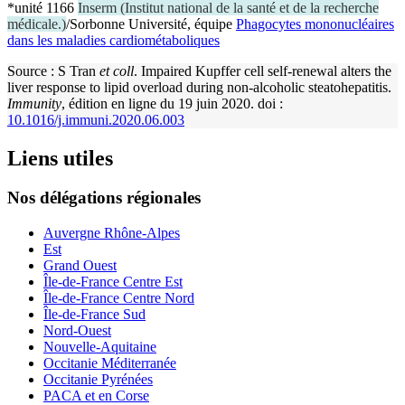
*unité 1166
Inserm
(
Institut national de la santé et de la recherche
médicale.
)
/Sorbonne Université, équipe
Phagocytes mononucléaires
dans les maladies cardiométaboliques
Source : S Tran
et coll
. Impaired Kupffer cell self-renewal alters the
liver response to lipid overload during non-alcoholic steatohepatitis.
Immunity
, édition en ligne du 19 juin 2020. doi :
10.1016/j.immuni.2020.06.003
Liens utiles
Nos délégations régionales
Auvergne Rhône-Alpes
Est
Grand Ouest
Île-de-France Centre Est
Île-de-France Centre Nord
Île-de-France Sud
Nord-Ouest
Nouvelle-Aquitaine
Occitanie Méditerranée
Occitanie Pyrénées
PACA et en Corse