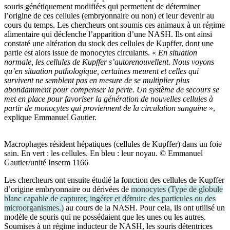
souris génétiquement modifiées qui permettent de déterminer
l’origine de ces cellules (embryonnaire ou non) et leur devenir au
cours du temps. Les chercheurs ont soumis ces animaux à un régime
alimentaire qui déclenche l’apparition d’une NASH. Ils ont ainsi
constaté une altération du stock des cellules de Kupffer, dont une
partie est alors issue de monocytes circulants. «
En situation
normale, les cellules de Kupffer s’autorenouvellent. Nous voyons
qu’en situation pathologique, certaines meurent et celles qui
survivent ne semblent pas en mesure de se multiplier plus
abondamment pour compenser la perte. Un système de secours se
met en place pour favoriser la génération de nouvelles cellules à
partir de monocytes qui proviennent de la circulation sanguine
»,
explique Emmanuel Gautier.
Macrophages résident hépatiques (cellules de Kupffer) dans un foie
sain. En vert : les cellules. En bleu : leur noyau. © Emmanuel
Gautier/unité Inserm 1166
Les chercheurs ont ensuite étudié la fonction des cellules de Kupffer
d’origine embryonnaire ou dérivées de
monocytes
(
Type de globule
blanc capable de capturer, ingérer et détruire des particules ou des
microorganismes.
)
au cours de la NASH. Pour cela, ils ont utilisé un
modèle de souris qui ne possédaient que les unes ou les autres.
Soumises à un régime inducteur de NASH, les souris détentrices