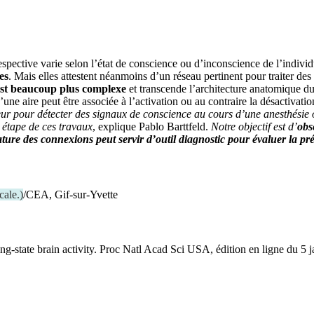
respective varie selon l’état de conscience ou d’inconscience de l’indivi
es
. Mais elles attestent néanmoins d’un réseau pertinent pour traiter des
 est beaucoup plus complexe
et transcende l’architecture anatomique du
d’une aire peut être associée à l’activation ou au contraire la désactivati
eur pour détecter des signaux de conscience au cours d’une anesthésie 
 étape de ces travaux
, explique Pablo Barttfeld.
Notre objectif est d’
obs
ature des connexions peut servir d’outil diagnostic pour évaluer la pr
cale.
)
/CEA, Gif-sur-Yvette
ting-state brain activity. Proc Natl Acad Sci USA, édition en ligne du 5