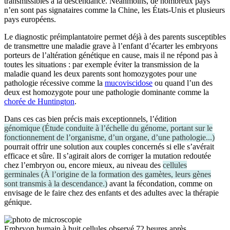
transmissibles à la descendance. Néanmoins, de nombreux pays
n’en sont pas signataires comme la Chine, les États-Unis et plusieurs
pays européens.
Le diagnostic préimplantatoire permet déjà à des parents susceptibles
de transmettre une maladie grave à l’enfant d’écarter les embryons
porteurs de l’altération génétique en cause, mais il ne répond pas à
toutes les situations : par exemple éviter la transmission de la
maladie quand les deux parents sont homozygotes pour une
pathologie récessive comme la
mucoviscidose
ou quand l’un des
deux est homozygote pour une pathologie dominante comme la
chorée de Huntington
.
Dans ces cas bien précis mais exceptionnels, l’édition
génomique
(
Étude conduite à l’échelle du génome, portant sur le
fonctionnement de l’organisme, d’un organe, d’une pathologie...
)
pourrait offrir une solution aux couples concernés si elle s’avérait
efficace et sûre. Il s’agirait alors de corriger la mutation redoutée
chez l’embryon ou, encore mieux, au niveau des
cellules
germinales
(
À l’origine de la formation des gamètes, leurs gènes
sont transmis à la descendance.
)
avant la fécondation, comme on
envisage de le faire chez des enfants et des adultes avec la thérapie
génique.
Embryon humain à huit cellules observé 72 heures après