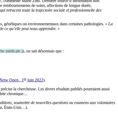
», commente Marie Zins. Dernière source d’information non
pe remboursements de soins, affections de longue durée,
ui retracent toute la trajectoire sociale et professionnelle des
ques, génétiques ou environnementaux dans certaines pathologies. «
La
de ce qu’elle peut nous apprendre.
»
rche médicale.
)
), on sait désormais que :
er
 Netw Open.
, 1
juin 2022
).
 précise la chercheuse. Les divers résultats publiés pourraient aussi
nchite chronique…
ditions, soumettre de nouvelles questions ou examens aux volontaires
da, États-Unis…).