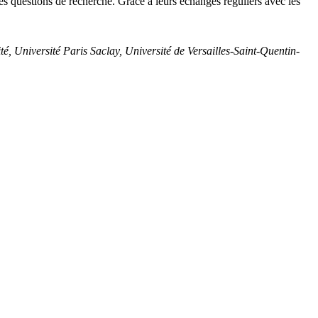
es questions de recherche. Grâce à leurs échanges réguliers avec les
té, Université Paris Saclay, Université de Versailles-Saint-Quentin-