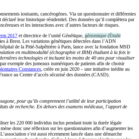
onnements ionisants, cancérogènes. Via un questionnaire et différentes
t déclaré leur historique résidentiel. Des données qu’il complètera par
ncéreuses et les interactions avec d’autres facteurs de risques.
serm 2017
et directrice de l’unité Génétique,
génomique
(
Étude
ies à Brest. Les variations génétiques détectées dans l’ADN
hôpital de la Pitié-Salpêtrière à Paris, lance avec la fondation MSD
lation en multimodalité (échographie et IRM) étudiant à la fois le
dernières technologies et incluant les moins de 40 ans pour visualiser
, par exemple des jumeaux numériques de patients afin de choisir
olontaires Constances
, créée en juin 2020 – une initiative inédite au
 France au Centre d’accès sécurisé des données (CASD).
Hexagone, pour qu’ils comprennent l’utilité de leur participation
ltats de recherche. En dehors des examens médicaux, l’apport de
liser les 220 000 individus inclus pendant toute la durée légale
s mène donc une réflexion sur les questionnaires afin d’augmenter les
te. L’association s’est aussi récemment lancée dans une démarche