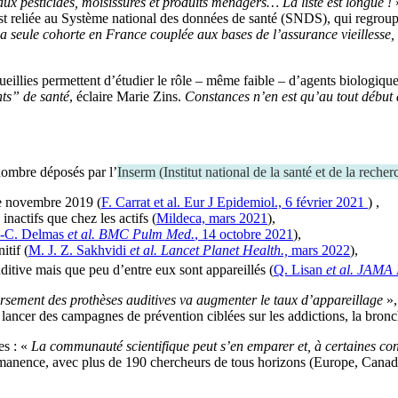
 aux pesticides, moisissures et produits ménagers… La liste est longue !
 est reliée au Système national des données de santé (SNDS), qui regrou
la seule cohorte en France couplée aux bases de l’assurance vieillesse, q
cueillies permettent d’étudier le rôle – même faible – d’agents biologi
nts” de santé
, éclaire Marie Zins.
Constances n’en est qu’au tout début 
nombre déposés par l’
Inserm
(
Institut national de la santé et de la reche
de novembre 2019 (
F. Carrat et al. Eur J Epidemiol., 6 février 2021
) ,
inactifs que chez les actifs (
Mildeca, mars 2021
),
-C. Delmas
et al.
BMC Pulm Med.
, 14 octobre 2021
),
itif (
M. J. Z. Sakhvidi
et al.
Lancet Planet Health.,
mars 2022
),
ditive mais que peu d’entre eux sont appareillés (
Q. Lisan
et al. JAMA
oursement des prothèses auditives va augmenter le taux d’appareillage
»,
u à lancer des campagnes de prévention ciblées sur les addictions, la bro
es : «
La communauté scientifique peut s’en emparer et, à certaines con
permanence, avec plus de 190 chercheurs de tous horizons (Europe, Cana