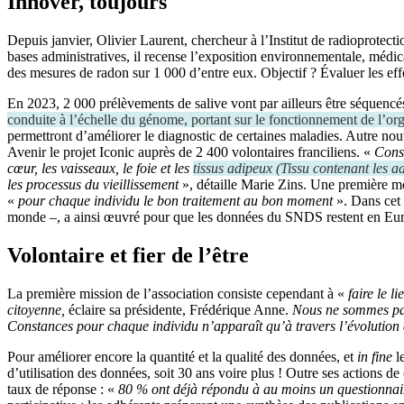
Innover, toujours
Depuis janvier, Olivier Laurent, chercheur à l’Institut de radioprotecti
bases administratives, il recense l’exposition environnementale, médica
des mesures de radon sur 1 000 d’entre eux. Objectif ? Évaluer les effet
En 2023, 2 000 prélèvements de salive vont par ailleurs être séquenc
conduite à l’échelle du génome, portant sur le fonctionnement de l’or
permettront d’améliorer le diagnostic de certaines maladies. Autre nou
Avenir le projet Iconic auprès de 2 400 volontaires franciliens. «
Const
cœur, les vaisseaux, le foie et les
tissus adipeux
(
Tissu contenant les ad
les processus du vieillissement
», détaille Marie Zins. Une première m
«
pour chaque individu le bon traitement au bon moment
». Dans cet
monde –, a ainsi œuvré pour que les données du SNDS restent en Euro
Volontaire et fier de l’être
La première mission de l’association consiste cependant à «
faire le l
citoyenne,
éclaire sa présidente, Frédérique Anne.
Nous ne sommes pas
Constances pour chaque individu n’apparaît qu’à travers l’évolution 
Pour améliorer encore la quantité et la qualité des données, et
in fine
l
d’utilisation des données, soit 30 ans voire plus ! Outre ses actions 
taux de réponse : «
80 % ont déjà répondu à au moins un questionnai