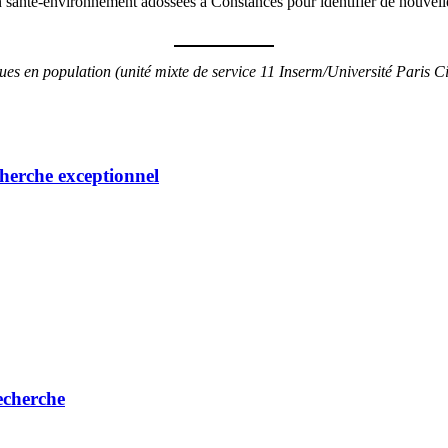
en santé-environnement adossées à Constances pour identifier de nouvell
ues en population (unité mixte de service 11 Inserm/Université Paris Ci
herche exceptionnel
echerche