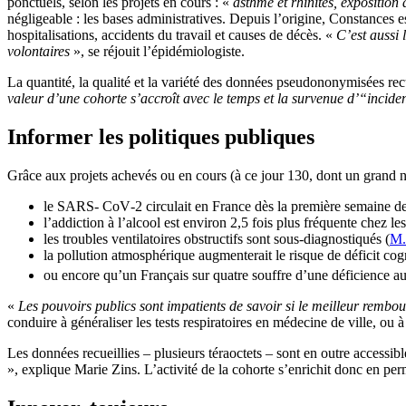
ponctuels, selon les projets en cours : «
asthme et rhinites, exposition
négligeable : les bases administratives. Depuis l’origine, Constances
hospitalisations, accidents du travail et causes de décès. «
C’est aussi 
volontaires
», se réjouit l’épidémiologiste.
La quantité, la qualité et la variété des données pseudononymisées re
valeur d’une cohorte s’accroît avec le temps et la survenue d’“incide
Informer les politiques publiques
Grâce aux projets achevés ou en cours (à ce jour 130, dont un grand 
le SARS- CoV‑2 circulait en France dès la première semaine 
l’addiction à l’alcool est environ 2,5 fois plus fréquente chez les 
les troubles ventilatoires obstructifs sont sous-diagnostiqués (
M.
la pollution atmosphérique augmenterait le risque de déficit cogn
ou encore qu’un Français sur quatre souffre d’une déficience au
«
Les pouvoirs publics sont impatients de savoir si le meilleur remb
conduire à généraliser les tests respiratoires en médecine de ville, o
Les données recueillies – plusieurs téraoctets – sont en outre accessibl
», explique Marie Zins. L’activité de la cohorte s’enrichit donc en 