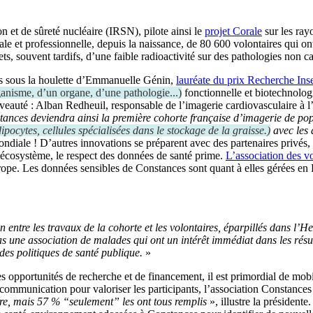
on et de sûreté nucléaire (IRSN), pilote ainsi le
projet Corale
sur les ray
le et professionnelle, depuis la naissance, de 80 600 volontaires qui on
s, souvent tardifs, d’une faible radioactivité sur des pathologies non ca
és sous la houlette d’Emmanuelle Génin,
lauréate du prix Recherche In
ganisme, d’un organe, d’une pathologie...
)
fonctionnelle et biotechnolog
veauté : Alban Redheuil, responsable de l’imagerie cardiovasculaire à l’
ances deviendra ainsi la première cohorte française d’imagerie de popu
ipocytes, cellules spécialisées dans le stockage de la graisse.
)
avec les 
ondiale ! D’autres innovations se préparent avec des partenaires privés
 écosystème, le respect des données de santé prime.
L’association des v
pe. Les données sensibles de Constances sont quant à elles gérées en
ien entre les travaux de la cohorte et les volontaires, éparpillés dans l’
 une association de malades qui ont un intérêt immédiat dans les résu
des politiques de santé publique.
»
es opportunités de recherche et de financement, il est primordial de mobi
de communication pour valoriser les participants, l’association Constance
re, mais 57 % “seulement” les ont tous remplis
», illustre la présiden