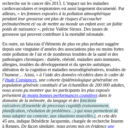
recherche sur le cancer dès 2013. L’impact sur les maladies
cardiovasculaires et respiratoires est aussi largement documenté. Par
ailleurs, «
les femmes exposées à la pollution atmosphérique
pendant leur grossesse ont plus de risques d’accoucher
prématurément et/ ou de mettre au monde un enfant avec un faible
poids de naissance
», précise Valérie Siroux. Des issues de
grossesse qui peuvent contribuer à la mortalité néonatale.
En outre, un faisceau d’éléments de plus en plus probant suggère
depuis une vingtaine d’années des associations plus ou moins fortes
entre pollution de l’air et de nombreux troubles de la santé et des
pathologies chroniques : diabète, obésité, maladies auto-immunes,
allergies, troubles du développement et du spectre autistique,
altération de la cognition et maladies neurodégénératives, troubles de
l’humeur… Ainsi, «
à l’aide des données récoltées dans le cadre de
l’
étude Constances
, une cohorte épidémiologique généraliste en
population générale constituée d’un échantillon de 200 000 adultes,
nous avons pu montrer que les participants les plus exposés
présentent
de moins bonnes performances cognitives
dans le
domaine de la mémoire, du langage et des
fonctions
exécutives
(
Ensemble de processus cognitifs (raisonnement,
planification, résolution de problèmes…) qui nous permettent de
nous adapter au contexte, aux situations nouvelles.
)
, et cela dès
45 ans
, indique Bénédicte Jacquemin, chargée de recherche Inserm
à Rennes.
De façon similaire, nous avons mis en évidence
une