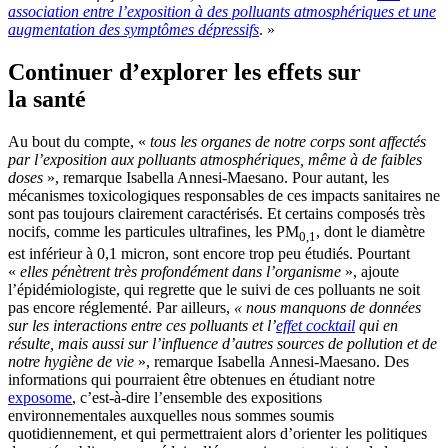
association entre l’exposition à des polluants atmosphériques et une
augmentation des symptômes dépressifs
. »
Continuer d’explorer les effets sur
la santé
Au bout du compte, «
tous les organes de notre corps sont affectés
par l’exposition aux polluants atmosphériques, même à de faibles
doses
», remarque Isabella Annesi-Maesano. Pour autant, les
mécanismes toxicologiques responsables de ces impacts sanitaires ne
sont pas toujours clairement caractérisés. Et certains composés très
nocifs, comme les particules ultrafines, les PM
, dont le diamètre
0,1
est inférieur à 0,1 micron, sont encore trop peu étudiés. Pourtant
«
elles pénètrent très profondément dans l’organisme
», ajoute
l’épidémiologiste, qui regrette que le suivi de ces polluants ne soit
pas encore réglementé. Par ailleurs,
« nous manquons de données
sur les interactions entre ces polluants et l’
effet cocktail
qui en
résulte, mais aussi sur l’influence d’autres sources de pollution et de
notre hygiène de vie
», remarque Isabella Annesi-Maesano. Des
informations qui pourraient être obtenues en étudiant notre
exposome
, c’est-à-dire l’ensemble des expositions
environnementales auxquelles nous sommes soumis
quotidiennement, et qui permettraient alors d’orienter les politiques