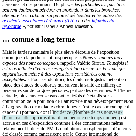
aériennes et des poumons. De plus, «
les particules les plus fines
peuvent également pénétrer en profondeur dans les bronches,
atteindre la circulation sanguine et déclencher entre autres des
accidents vasculaires cérébraux (AVC)
ou des
infarctus du
myocarde
», poursuit Isabella Annesi-Maesano.
… comme à long terme
Mais le fardeau sanitaire le plus élevé découle de l’exposition
chronique à la pollution atmosphérique. «
Nous y sommes tous
exposés dès notre conception
, rappelle Valérie Siroux.
Toutefois il
est plus difficile d’étudier ces effets à long terme sur la santé qui
apparaissent même à des expositions considérées comme
acceptables.
» Pour les identifier, les épidémiologistes mettent en
place des études de cohortes qui suivent la santé de milliers de
personnes sur de longues périodes, parfois des décennies. À l’heure
actuelle, plusieurs consensus ont toutefois été établis sur la
contribution de la pollution de l’air extérieur au développement et/ou
à l’aggravation de maladies chroniques. C’est le cas par exemple du
cancer du poumon, dont l’
incidence
(
Nombre de cas nouveaux
d’une maladie, apparus durant une période de temps donnée.
)
est
accrue en cas d’exposition continue à des concentrations même
relativement faibles de PM. La pollution atmosphérique a d’ailleurs
été classée comme cancérigène par le Centre international de