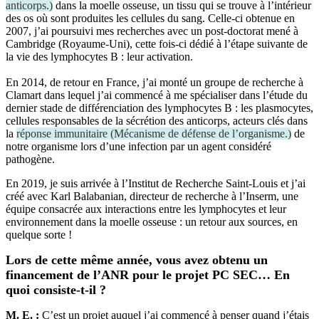
anticorps.
)
dans la moelle osseuse, un tissu qui se trouve à l’intérieur
des os où sont produites les cellules du sang. Celle-ci obtenue en
2007, j’ai poursuivi mes recherches avec un post-doctorat mené à
Cambridge (Royaume-Uni), cette fois-ci dédié à l’étape suivante de
la vie des lymphocytes B : leur activation.
En 2014, de retour en France, j’ai monté un groupe de recherche à
Clamart dans lequel j’ai commencé à me spécialiser dans l’étude du
dernier stade de différenciation des lymphocytes B : les plasmocytes,
cellules responsables de la sécrétion des anticorps, acteurs clés dans
la
réponse immunitaire
(
Mécanisme de défense de l’organisme.
)
de
notre organisme lors d’une infection par un agent considéré
pathogène.
En 2019, je suis arrivée à l’Institut de Recherche Saint-Louis et j’ai
créé avec Karl Balabanian, directeur de recherche à l’Inserm, une
équipe consacrée aux interactions entre les lymphocytes et leur
environnement dans la moelle osseuse : un retour aux sources, en
quelque sorte !
Lors de cette même année, vous avez obtenu un
financement de l’ANR pour le projet PC SEC… En
quoi consiste-t-il ?
M. E. :
C’est un projet auquel j’ai commencé à penser quand j’étais