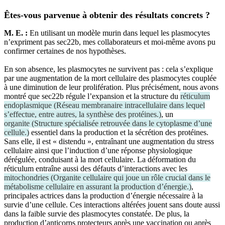
Êtes-vous parvenue à obtenir des résultats concrets ?
M. E. :
En utilisant un modèle murin dans lequel les plasmocytes
n’expriment pas sec22b, mes collaborateurs et moi-même avons pu
confirmer certaines de nos hypothèses.
En son absence, les plasmocytes ne survivent pas : cela s’explique
par une augmentation de la mort cellulaire des plasmocytes couplée
à une diminution de leur prolifération. Plus précisément, nous avons
montré que sec22b régule l’expansion et la structure du
réticulum
endoplasmique
(
Réseau membranaire intracellulaire dans lequel
s’effectue, entre autres, la synthèse des protéines.
)
, un
organite
(
Structure spécialisée retrouvée dans le cytoplasme d’une
cellule.
)
essentiel dans la production et la sécrétion des protéines.
Sans elle, il est « distendu », entraînant une augmentation du stress
cellulaire ainsi que l’induction d’une réponse physiologique
dérégulée, conduisant à la mort cellulaire. La déformation du
réticulum entraîne aussi des défauts d’interactions avec les
mitochondries
(
Organite cellulaire qui joue un rôle crucial dans le
métabolisme cellulaire en assurant la production d’énergie.
)
,
principales actrices dans la production d’énergie nécessaire à la
survie d’une cellule. Ces interactions altérées jouent sans doute aussi
dans la faible survie des plasmocytes constatée. De plus, la
production d’anticorps protecteurs après une vaccination ou après