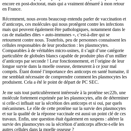
encore en post-doctorat, mais qui a vraiment démarré à mon retour
en France.
Récemment, nous avons beaucoup entendu parler de vaccination et
d’anticorps, ces molécules qui nous protègent contre les infections
mais qui peuvent également être pathologiques, notamment dans le
cas de maladies dites « auto-immunes », c’est-à-dire qui se
retournent contre nous. Toutefois, peu de personnes connaissent les
cellules responsables de leur production : les plasmocytes.
Comparables à de véritables micro-usines, il s’agit d’une catégorie
particulière de globules blancs capable de produire plus d’un millier
d’anticorps par seconde ! Leur fonctionnement, et l’origine de leur
longue survie dans la moelle osseuse, demeurent à ce jour mal
compris. Étant donné l’importance des anticorps en santé humaine, il
me semblait nécessaire de comprendre comment les plasmocytes les
produisent. Cela a été le point de départ de PC SEC.
Je me suis tout particulièrement intéressée à la protéine sec22b, une
molécule fortement exprimée par les plasmocytes, afin de déterminer
si celle-ci influait sur la sécrétion des anticorps et si oui, par quels
mécanismes. Le rôle de cette protéine sur la survie des plasmocytes
et sur la qualité de la réponse vaccinale est aussi un point clé de ces
travaux. Enfin, une question était également en suspens : altérer la
survie des plasmocytes ou la sécrétion d’anticorps affecte-t-elle les
autres cellules dans la moelle osseuse ?