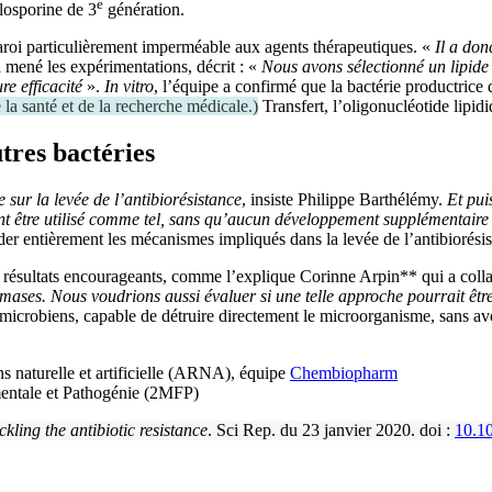
e
alosporine de 3
génération.
paroi particulièrement imperméable aux agents thérapeutiques. «
Il a don
 mené les expérimentations, décrit : «
Nous avons sélectionné un lipide c
re efficacité
».
In vitro
, l’équipe a confirmé que la bactérie productrice
e la santé et de la recherche médicale.
)
Transfert, l’oligonucléotide lipid
utres bactéries
e sur la levée de l’antibiorésistance
, insiste Philippe Barthélémy.
Et pui
nt être utilisé comme tel, sans qu’aucun développement supplémentaire de
er entièrement les mécanismes impliqués dans la levée de l’antibiorési
 résultats encourageants, comme l’explique Corinne Arpin** qui a coll
mases. Nous voudrions aussi évaluer si une telle approche pourrait êtr
imicrobiens, capable de détruire directement le microorganisme, sans avo
 naturelle et artificielle (ARNA), équipe
Chembiopharm
entale et Pathogénie (2MFP)
kling the antibiotic resistance
. Sci Rep. du 23 janvier 2020. doi :
10.1