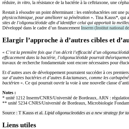
réduire,
in vitro
, la résistance de la bactérie à la ceftriaxone, une céph
Restait à résoudre un point déterminant : les entérobactéries ont une 
physicochimique, pour améliorer sa pénétration
». Tina Kauss*, qui a
sites de l’oligonucléotide afin d’identifier celui qui apportait la meilleu
Développé dans le cadre d’un financement
Inserm
(
Institut national d
Elargir l’approche à d’autres cibles et d’a
«
C’est la première fois que l’on décrit l’efficacité d’un oligonucléotid
efficacement dans la bactérie, l’oligonucléotide pourrait théoriqueme
travaux de recherche fondamentale sont encore nécessaires pour élucid
Et d’autres axes de développement pourraient succéder à ces premiers
sur d’autres bactéries et d’autres ß‑lactamases, comme les carbapéné
bactérien
». Ce qui pourrait ouvrir la voie à une nouvelle classe d’ant
Notes :
* unité 1212 Inserm/CNRS/Université de Bordeaux, ARN : régulations
** unité 5234 CNRS/Université de Bordeaux, Microbiologie Fondam
Source : T Kauss et al.
Lipid oligonucleotides as a new strategy for tac
Liens utiles