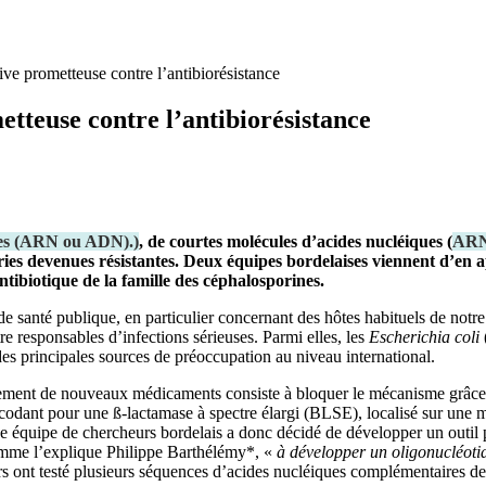
ive prometteuse contre l’antibiorésistance
etteuse contre l’antibiorésistance
ues (ARN ou ADN).
)
, de courtes molécules d’acides nucléiques (
AR
ries devenues résistantes. Deux équipes bordelaises viennent d’en 
tibiotique de la famille des céphalosporines.
santé publique, en particulier concernant des hôtes habituels de notre in
e responsables d’infections sérieuses. Parmi elles, les
Escherichia coli
 des principales sources de préoccupation au niveau international.
ppement de nouveaux médicaments consiste à bloquer le mécanisme grâce 
 codant pour une ß‑lactamase à spectre élargi (BLSE), localisé sur une
Une équipe de chercheurs bordelais a donc décidé de développer un outil 
comme l’explique Philippe Barthélémy*, «
à développer un oligonucléoti
 ont testé plusieurs séquences d’acides nucléiques complémentaires de