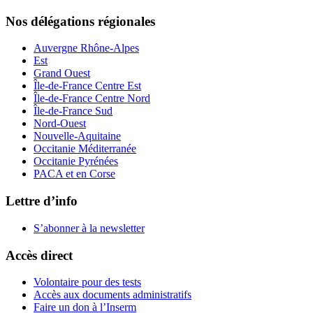
Nos délégations régionales
Auvergne Rhône-Alpes
Est
Grand Ouest
Île-de-France Centre Est
Île-de-France Centre Nord
Île-de-France Sud
Nord-Ouest
Nouvelle-Aquitaine
Occitanie Méditerranée
Occitanie Pyrénées
PACA et en Corse
Lettre d’info
S’abonner à la
newsletter
Accès direct
Volontaire pour des tests
Accès aux documents administratifs
Faire un don à l’Inserm