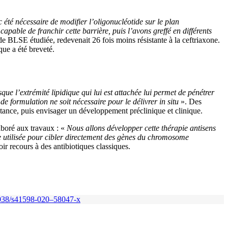
c été nécessaire de modifier l’oligonucléotide sur le plan
apable de franchir cette barrière, puis l’avons greffé en différents
 de BLSE étudiée, redevenait 26 fois moins résistante à la ceftriaxone.
ique a été breveté.
sque l’extrémité lipidique qui lui est attachée lui permet de pénétrer
 formulation ne soit nécessaire pour le délivrer in situ
». Des
stance, puis envisager un développement préclinique et clinique.
aboré aux travaux : «
Nous allons développer cette thérapie antisens
e utilisée pour cibler directement des gènes du chromosome
ir recours à des antibiotiques classiques.
038/s41598-020–58047‑x