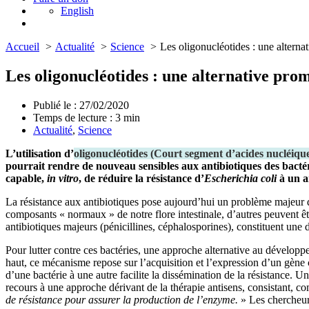
English
Accueil
Actualité
Science
Les oligonucléotides : une alternat
Les oligonucléotides : une alternative prom
Publié le : 27/02/2020
Temps de lecture :
3
min
Actualité
,
Science
L’utilisation d’
oligonucléotides
(
Court segment d’acides nucléiq
pourrait rendre de nouveau sensibles aux antibiotiques des bacté
capable,
in vitro
, de réduire la résistance d’
Escherichia coli
à un an
La résistance aux antibiotiques pose aujourd’hui un problème majeur de 
composants « normaux » de notre flore intestinale, d’autres peuvent êtr
antibiotiques majeurs (pénicillines, céphalosporines), constituent une
Pour lutter contre ces bactéries, une approche alternative au dévelo
haut, ce mécanisme repose sur l’acquisition et l’expression d’un gène
d’une bactérie à une autre facilite la dissémination de la résistance. 
recours à une approche dérivant de la thérapie antisens, consistant, 
de résistance pour assurer la production de l’enzyme.
» Les chercheurs