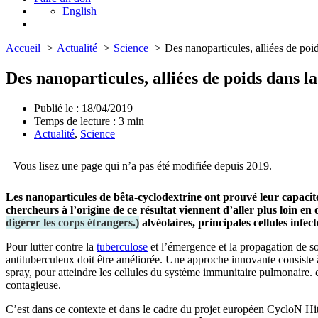
English
Accueil
Actualité
Science
Des nanoparticules, alliées de poid
Des nanoparticules, alliées de poids dans la
Publié le : 18/04/2019
Temps de lecture :
3
min
Actualité
,
Science
Vous lisez une page qui n’a pas été modifiée depuis 2019.
Les nanoparticules de bêta-cyclodextrine ont prouvé leur capacit
chercheurs à l’origine de ce résultat viennent d’aller plus loin e
digérer les corps étrangers.
)
alvéolaires, principales cellules infe
Pour lutter contre la
tuberculose
et l’émergence et la propagation de sou
antituberculeux doit être améliorée. Une approche innovante consiste à 
spray, pour atteindre les cellules du système immunitaire pulmonaire. ce
contagieuse.
C’est dans ce contexte et dans le cadre du projet européen CycloN Hi