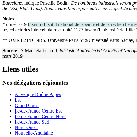
Barcelone
, indique Priscille Bodin.
De nombreux industriels seront pr
de l’Est, Etats-Unis). Nous avons bon espoir qu’ils envisagent de dé
Notes
:
* unité 1019
Inserm
(
Institut national de la santé et de la recherche mé
mycobactéries intracellulaire et unité 1177 Inserm/Université de Lille 
** UMR 8214 CNRS/ Université Paris Sud/Université Paris-Saclay, In
Source
: A Machelart et coll.
Intrinsic Antibacterial Activity of Nano
mars 2019
Liens utiles
Nos délégations régionales
Auvergne Rhône-Alpes
Est
Grand Ouest
Île-de-France Centre Est
Île-de-France Centre Nord
Île-de-France Sud
Nord-Ouest
Nouvelle-Aquitaine