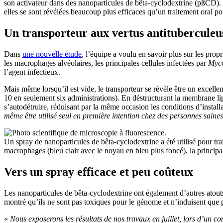
son activateur dans des nanoparticules de bêta-cyclodextrine (pßCD). C
elles se sont révélées beaucoup plus efficaces qu’un traitement oral p
Un transporteur aux vertus antituberculeu
Dans
une nouvelle étude
, l’équipe a voulu en savoir plus sur les pro
les macrophages alvéolaires, les principales cellules infectées par
Myco
l’agent infectieux.
Mais même lorsqu’il est vide, le transporteur se révèle être un excelle
10 en seulement six administrations). En déstructurant la membrane li
s’autodétruire, réduisant par la même occasion les conditions d’install
même être utilisé seul en première intention chez des personnes saines,
Un spray de nanoparticules de bêta-cyclodextrine a été utilisé pour tra
macrophages (bleu clair avec le noyau en bleu plus foncé), la principa
Vers un spray efficace et peu coûteux
Les nanoparticules de bêta-cyclodextrine ont également d’autres atouts
montré qu’ils ne sont pas toxiques pour le génome et n’induisent que pe
«
Nous exposerons les résultats de nos travaux en juillet, lors d’u