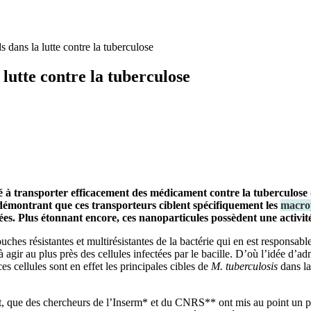
s dans la lutte contre la tuberculose
 lutte contre la tuberculose
é à transporter efficacement des médicament contre la tuberculose 
n démontrant que ces transporteurs ciblent spécifiquement les
macro
ctées. Plus étonnant encore, ces nanoparticules possèdent une activi
ches résistantes et multirésistantes de la bactérie qui en est responsabl
agir au plus près des cellules infectées par le bacille. D’où l’idée d’ad
s cellules sont en effet les principales cibles de
M. tuberculosis
dans la
t, que des chercheurs de l’Inserm* et du CNRS** ont mis au point un p