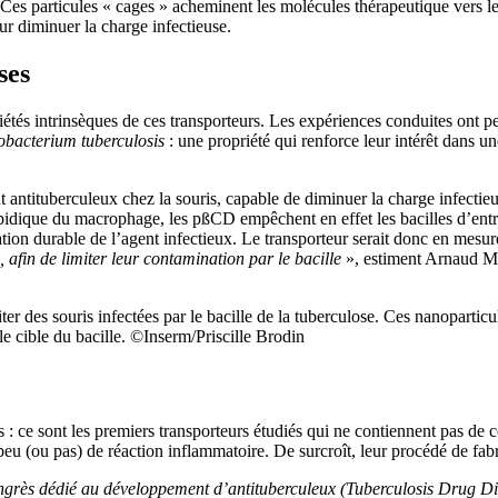
es particules « cages » acheminent les molécules thérapeutique vers leu
our diminuer la charge infectieuse.
ses
priétés intrinsèques de ces transporteurs. Les expériences conduites on
bacterium tuberculosis
: une propriété qui renforce leur intérêt dans un
nt antituberculeux chez la souris, capable de diminuer la charge infecti
pidique du macrophage, les pßCD empêchent en effet les bacilles d’entr
ation durable de l’agent infectieux. Le transporteur serait donc en mesu
 afin de limiter leur contamination par le bacille
», estiment Arnaud Mac
iter des souris infectées par le bacille de la tuberculose. Ces nanoparti
le cible du bacille. ©Inserm/Priscille Brodin
 : ce sont les premiers transporteurs étudiés qui ne contiennent pas de 
u (ou pas) de réaction inflammatoire. De surcroît, leur procédé de fabri
n congrès dédié au développement d’antituberculeux (Tuberculosis Dru