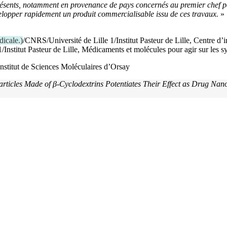
ésents, notamment en provenance de pays concernés au premier chef pa
velopper rapidement un produit commercialisable issu de ces travaux.
»
dicale.
)
/CNRS/Université de Lille 1/Institut Pasteur de Lille, Centre 
1/Institut Pasteur de Lille, Médicaments et molécules pour agir sur les s
stitut de Sciences Moléculaires d’Orsay
particles Made of β‑Cyclodextrins Potentiates Their Effect as Drug Nan