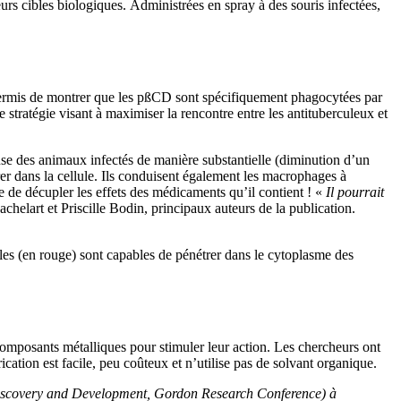
rs cibles biologiques. Administrées en spray à des souris infectées,
t permis de montrer que les pßCD sont spécifiquement phagocytées par
e stratégie visant à maximiser la rencontre entre les antituberculeux et
euse des animaux infectés de manière substantielle (diminution d’un
er dans la cellule. Ils conduisent également les macrophages à
re de décupler les effets des médicaments qu’il contient ! «
Il pourrait
helart et Priscille Bodin, principaux auteurs de la publication.
cules (en rouge) sont capables de pénétrer dans le cytoplasme des
composants métalliques pour stimuler leur action. Les chercheurs ont
cation est facile, peu coûteux et n’utilise pas de solvant organique.
g Discovery and Development, Gordon Research Conference) à