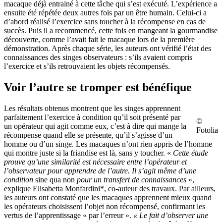
macaque déjà entrainé à cette tâche qui s’est exécuté. L’expérience a
ensuite été répétée deux autres fois par un être humain. Celui-ci a
d’abord réalisé l’exercice sans toucher à la récompense en cas de
succès. Puis il a recommencé, cette fois en mangeant la gourmandise
découverte, comme l’avait fait le macaque lors de la première
démonstration. Après chaque série, les auteurs ont vérifié l’état des
connaissances des singes observateurs : s’ils avaient compris
l’exercice et s’ils retrouvaient les objets récompensés.
Voir l’autre se tromper est bénéfique
Les résultats obtenus montrent que les singes apprennent
parfaitement l’exercice à condition qu’il soit présenté par
©
un opérateur qui agit comme eux, c’est à dire qui mange la
Fotolia
récompense quand elle se présente, qu’il s’agisse d’un
homme ou d’un singe. Les macaques n’ont rien appris de l’homme
qui montre juste si la friandise est là, sans y toucher. «
Cette étude
prouve qu’une similarité est nécessaire entre l’opérateur et
l’observateur pour apprendre de l’autre. Il s’agit même d’une
condition
sine qua non
pour un transfert de connaissances
»,
explique Elisabetta Monfardini*, co-auteur des travaux. Par ailleurs,
les auteurs ont constaté que les macaques apprennent mieux quand
les opérateurs choisissent l’objet non récompensé, confirmant les
vertus de l’apprentissage « par l’erreur ».
«
Le fait d’observer une