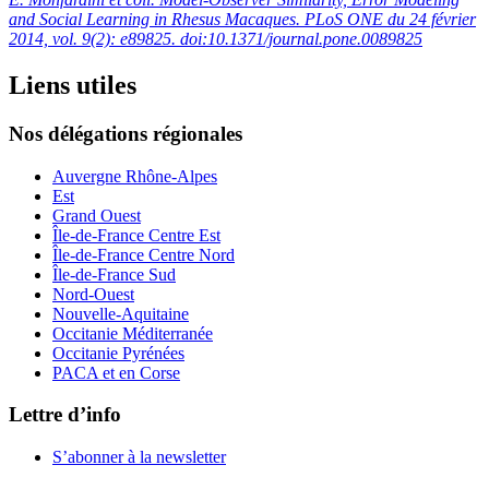
and Social Learning in Rhesus Macaques. PLoS ONE du 24 février
2014, vol. 9(2): e89825. doi:10.1371/journal.pone.0089825
Liens utiles
Nos délégations régionales
Auvergne Rhône-Alpes
Est
Grand Ouest
Île-de-France Centre Est
Île-de-France Centre Nord
Île-de-France Sud
Nord-Ouest
Nouvelle-Aquitaine
Occitanie Méditerranée
Occitanie Pyrénées
PACA et en Corse
Lettre d’info
S’abonner à la
newsletter