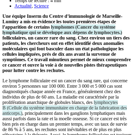
Temps de lecture :
4
min
Actualité
,
Science
Une équipe Inserm du
Centre d’immunologie de Marseille
-
Luminy
a mis en évidence les toutes premières étapes de
l’apparition de certains
lymphomes
(
Cancer du système
lymphatique qui se développe aux dépens de lymphocytes.
)
folliculaires, un cancer rare du sang. Chez environ un tiers des
patients, les chercheurs ont en effet identifié deux anomalies
moléculaires qui font basculer dans un état pathologique les
cellules impliquées, près de dix ans avant la survenue de
symptômes. Ce travail minutieux permet de mieux comprendre
ce cancer et ouvre la voie à de nouvelles pistes thérapeutiques
pour lutter contre les rechutes.
Le lymphome folliculaire est un cancer du sang rare, qui concerne
environ 5 personnes sur 100 000. Entre 3 000 et 5 000 cas sont
diagnostiqués chaque année en France, généralement chez des
individus de plus de 60 ans. La maladie est caractérisée par la
prolifération anarchique de globules blancs, des
lymphocytes
B
(
Cellule du système immunitaire en charge de la fabrication des
anticorps.
)
, principalement dans les ganglions lymphatiques mais
aussi parfois dans la rate et la moelle osseuse. Si ce cancer est très
bien pris en charge dans un premier temps, avec un taux de survie
de 86 % à 5 ans, les rechutes sont inévitables et de plus en plus
réfractaires à la thérapie. Aussi, le lymphome folliculaire est toujours