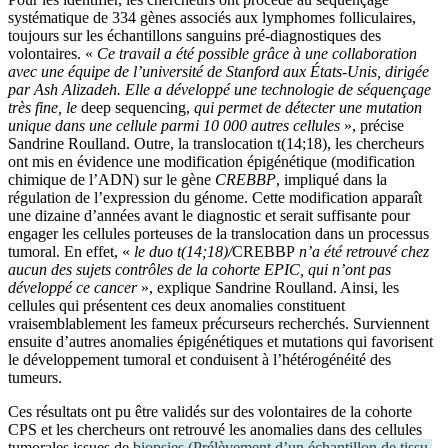
systématique de 334 gènes associés aux lymphomes folliculaires,
toujours sur les échantillons sanguins pré-diagnostiques des
volontaires. «
Ce travail a été possible grâce à une collaboration
avec une équipe de l’université de Stanford aux États-Unis, dirigée
par Ash Alizadeh. Elle a développé une technologie de séquençage
très fine, le
deep sequencing
,
qui permet de détecter une mutation
unique dans une cellule parmi 10 000 autres cellules
», précise
Sandrine Roulland. Outre, la translocation t(14;18), les chercheurs
ont mis en évidence une modification épigénétique (modification
chimique de l’ADN) sur le gène
CREBBP
, impliqué dans la
régulation de l’expression du génome. Cette modification apparaît
une dizaine d’années avant le diagnostic et serait suffisante pour
engager les cellules porteuses de la translocation dans un processus
tumoral. En effet, «
le duo t(14;18)/
CREBBP
n’a été retrouvé chez
aucun des sujets contrôles de la cohorte EPIC, qui n’ont pas
développé ce cancer
», explique Sandrine Roulland. Ainsi, les
cellules qui présentent ces deux anomalies constituent
vraisemblablement les fameux précurseurs recherchés. Surviennent
ensuite d’autres anomalies épigénétiques et mutations qui favorisent
le développement tumoral et conduisent à l’hétérogénéité des
tumeurs.
Ces résultats ont pu être validés sur des volontaires de la cohorte
CPS et les chercheurs ont retrouvé les anomalies dans des cellules
tumorales issues de
biopsies
(
Prélèvement d’un échantillon de tissu,