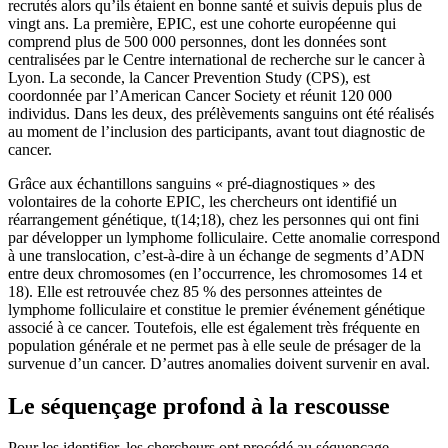
recrutés alors qu’ils étaient en bonne santé et suivis depuis plus de
vingt ans. La première, EPIC, est une cohorte européenne qui
comprend plus de 500 000 personnes, dont les données sont
centralisées par le Centre international de recherche sur le cancer à
Lyon. La seconde, la
Cancer Prevention Study
(CPS), est
coordonnée par l’
American Cancer Society
et réunit 120 000
individus. Dans les deux, des prélèvements sanguins ont été réalisés
au moment de l’inclusion des participants, avant tout diagnostic de
cancer.
Grâce aux échantillons sanguins « pré-diagnostiques » des
volontaires de la cohorte EPIC, les chercheurs ont identifié un
réarrangement génétique, t(14;18), chez les personnes qui ont fini
par développer un lymphome folliculaire. Cette anomalie correspond
à une translocation, c’est-à-dire à un échange de segments d’ADN
entre deux chromosomes (en l’occurrence, les chromosomes 14 et
18). Elle est retrouvée chez 85 % des personnes atteintes de
lymphome folliculaire et constitue le premier événement génétique
associé à ce cancer. Toutefois, elle est également très fréquente en
population générale et ne permet pas à elle seule de présager de la
survenue d’un cancer. D’autres anomalies doivent survenir en aval.
Le séquençage profond à la rescousse
Pour les identifier, les chercheurs ont procédé au séquençage