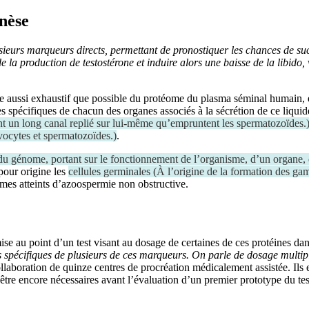
nèse
sieurs marqueurs directs, permettant de pronostiquer les chances de succès
 la production de testostérone et induire alors une baisse de la libido,
ge aussi exhaustif que possible du protéome du plasma séminal humain, 
nes spécifiques de chacun des organes associés à la sécrétion de ce liquid
nant un long canal replié sur lui-même qu’empruntent les spermatozoïdes.
ovocytes et spermatozoïdes.
)
.
 du génome, portant sur le fonctionnement de l’organisme, d’un organe, 
pour origine les
cellules germinales
(
À l’origine de la formation des gam
ommes atteints d’azoospermie non obstructive.
ise au point d’un test visant au dosage de certaines de ces protéines da
s spécifiques de plusieurs de ces marqueurs. On parle de dosage multip
 collaboration de quinze centres de procréation médicalement assistée. Il
 être encore nécessaires avant l’évaluation d’un premier prototype du te