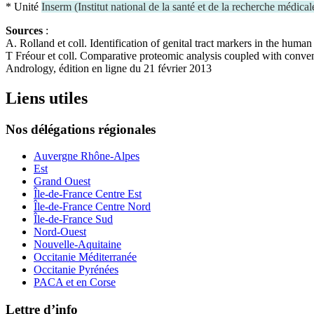
* Unité
Inserm
(
Institut national de la santé et de la recherche médical
Sources
:
A. Rolland et coll. Identification of genital tract markers in the h
T Fréour et coll. Comparative proteomic analysis coupled with conventi
Andrology, édition en ligne du 21 février 2013
Liens utiles
Nos délégations régionales
Auvergne Rhône-Alpes
Est
Grand Ouest
Île-de-France Centre Est
Île-de-France Centre Nord
Île-de-France Sud
Nord-Ouest
Nouvelle-Aquitaine
Occitanie Méditerranée
Occitanie Pyrénées
PACA et en Corse
Lettre d’info