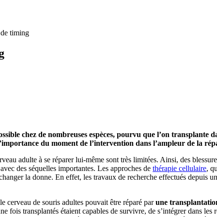
 de timing
g
possible chez de nombreuses espèces, pourvu que l’on transplante da
’importance du moment de l’intervention dans l’ampleur de la répara
veau adulte à se réparer lui-même sont très limitées. Ainsi, des blessu
ts avec des séquelles importantes. Les approches de
thérapie cellulaire
, q
changer la donne. En effet, les travaux de recherche effectués depuis un
le cerveau de souris adultes pouvait être réparé par
une transplantatio
 fois transplantés étaient capables de survivre, de s’intégrer dans les r