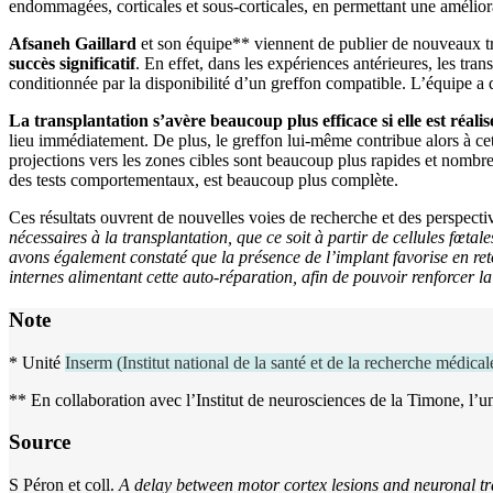
endommagées, corticales et sous-corticales, en permettant une améliorat
Afsaneh Gaillard
et son équipe** viennent de publier de nouveaux tr
succès significatif
. En effet, dans les expériences antérieures, les tran
conditionnée par la disponibilité d’un greffon compatible. L’équipe a d
La transplantation s’avère beaucoup plus efficace si elle est réali
lieu immédiatement. De plus, le greffon lui-même contribue alors à cet
projections vers les zones cibles sont beaucoup plus rapides et nombreu
des tests comportementaux, est beaucoup plus complète.
Ces résultats ouvrent de nouvelles voies de recherche et des perspect
nécessaires à la transplantation, que ce soit à partir de cellules fœt
avons également constaté
que la présence de l’implant favorise en ret
internes alimentant cette auto-réparation, afin de pouvoir renforcer la
Note
* Unité
Inserm
(
Institut national de la santé et de la recherche médical
** En collaboration avec l’Institut de neurosciences de la Timone, l’u
Source
S Péron et coll.
A delay between motor cortex lesions and neuronal tr