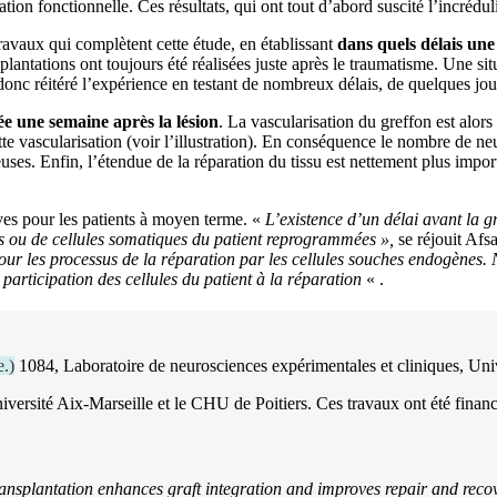
ion fonctionnelle. Ces résultats, qui ont tout d’abord suscité l’incréduli
avaux qui complètent cette étude, en établissant
dans quels délais une 
splantations ont toujours été réalisées juste après le traumatisme. Une situ
onc réitéré l’expérience en testant de nombreux délais, de quelques jours
sée une semaine après la lésion
. La vascularisation du greffon est alors
te vascularisation (voir l’illustration). En conséquence le nombre de ne
ses. Enfin, l’étendue de la réparation du tissu est nettement plus impor
ives pour les patients à moyen terme. «
L’existence d’un délai avant la g
ales ou de cellules somatiques du patient reprogrammées »,
se réjouit Afs
our les processus de la réparation par les cellules souches endogènes. No
 participation des cellules du patient à la réparation
« .
e.
)
1084, Laboratoire de neurosciences expérimentales et cliniques, Univ
niversité Aix-Marseille et le CHU de Poitiers. Ces travaux ont été finan
ansplantation enhances graft integration and improves repair and reco