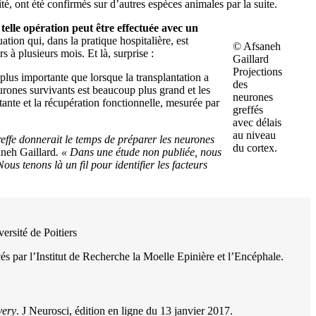
té, ont été confirmés sur d’autres espèces animales par la suite.
telle opération peut être effectuée avec un
ation qui, dans la pratique hospitalière, est
© Afsaneh
 à plusieurs mois. Et là, surprise :
Gaillard
Projections
 plus importante que lorsque la transplantation a
des
urones survivants est beaucoup plus grand et les
neurones
tante et la récupération fonctionnelle, mesurée par
greffés
avec délais
au niveau
reffe donnerait le temps de préparer les neurones
du cortex.
aneh Gaillard
. « Dans une étude non publiée, nous
us tenons là un fil pour identifier les facteurs
ersité de Poitiers
cés par l’Institut de Recherche la Moelle Epinière et l’Encéphale.
very
. J Neurosci, édition en ligne du 13 janvier 2017.