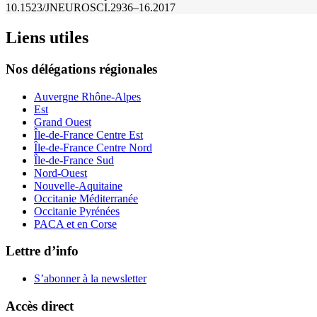
10.1523/JNEUROSCI.2936–16.2017
Liens utiles
Nos délégations régionales
Auvergne Rhône-Alpes
Est
Grand Ouest
Île-de-France Centre Est
Île-de-France Centre Nord
Île-de-France Sud
Nord-Ouest
Nouvelle-Aquitaine
Occitanie Méditerranée
Occitanie Pyrénées
PACA et en Corse
Lettre d’info
S’abonner à la
newsletter
Accès direct