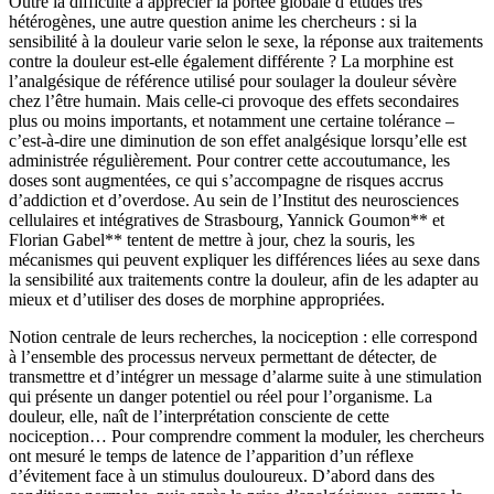
Outre la difficulté à apprécier la portée globale d’études très
hétérogènes, une autre question anime les chercheurs : si la
sensibilité à la douleur varie selon le sexe, la réponse aux traitements
contre la douleur est-elle également différente ? La morphine est
l’analgésique de référence utilisé pour soulager la douleur sévère
chez l’être humain. Mais celle-ci provoque des effets secondaires
plus ou moins importants, et notamment une certaine tolérance –
c’est-à-dire une diminution de son effet analgésique lorsqu’elle est
administrée régulièrement. Pour contrer cette accoutumance, les
doses sont augmentées, ce qui s’accompagne de risques accrus
d’addiction et d’overdose. Au sein de l’Institut des neurosciences
cellulaires et intégratives de Strasbourg, Yannick Goumon** et
Florian Gabel** tentent de mettre à jour, chez la souris, les
mécanismes qui peuvent expliquer les différences liées au sexe dans
la sensibilité aux traitements contre la douleur, afin de les adapter au
mieux et d’utiliser des doses de morphine appropriées.
Notion centrale de leurs recherches, la nociception : elle correspond
à l’ensemble des processus nerveux permettant de détecter, de
transmettre et d’intégrer un message d’alarme suite à une stimulation
qui présente un danger potentiel ou réel pour l’organisme. La
douleur, elle, naît de l’interprétation consciente de cette
nociception… Pour comprendre comment la moduler, les chercheurs
ont mesuré le temps de latence de l’apparition d’un réflexe
d’évitement face à un stimulus douloureux. D’abord dans des