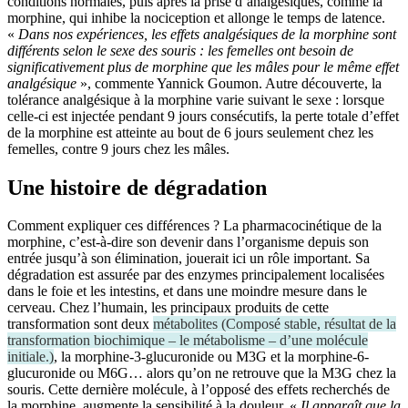
conditions normales, puis après la prise d’analgésiques, comme la
morphine, qui inhibe la nociception et allonge le temps de latence.
«
Dans nos expériences, les effets analgésiques de la morphine sont
différents selon le sexe des souris : les femelles ont besoin de
significativement plus de morphine que les mâles pour le même effet
analgésique
», commente Yannick Goumon. Autre découverte, la
tolérance analgésique à la morphine varie suivant le sexe : lorsque
celle-ci est injectée pendant 9 jours consécutifs, la perte totale d’effet
de la morphine est atteinte au bout de 6 jours seulement chez les
femelles, contre 9 jours chez les mâles.
Une histoire de dégradation
Comment expliquer ces différences ? La pharmacocinétique de la
morphine, c’est-à-dire son devenir dans l’organisme depuis son
entrée jusqu’à son élimination, jouerait ici un rôle important. Sa
dégradation est assurée par des enzymes principalement localisées
dans le foie et les intestins, et dans une moindre mesure dans le
cerveau. Chez l’humain, les principaux produits de cette
transformation sont deux
métabolites
(
Composé stable, résultat de la
transformation biochimique – le métabolisme – d’une molécule
initiale.
)
, la morphine-3-glucuronide ou M3G et la morphine-6-
glucuronide ou M6G… alors qu’on ne retrouve que la M3G chez la
souris. Cette dernière molécule, à l’opposé des effets recherchés de
la morphine, augmente la sensibilité à la douleur. «
Il apparaît que la