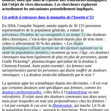
fait l’objet de vives discussions. Les chercheurs explorent
actuellement les mécanismes potentiellement impliqués.
Un article à retrouver dans le magazine de l’Inserm n°53
En 2004, l’enquête Stopnet, menée auprès de 30 155 personnes
représentatives de la population générale, a estimé la
prévalence
(
Nombre de cas enregistrés à un temps T.
)
des douleurs
dites chroniques, c’est-à-dire qui durent depuis plus de trois mois :
celles-ci affecteraient 30 % des adultes. «
Les
études
épidémiologiques
(
Étude portant sur des facteurs agissant sur la
santé de populations données.
)
montrent qu’avec l’âge, ces douleurs
chroniques touchent également de plus en plus de personnes,
ajoute
Gisèle Pickering*, pharmacologue spécialiste de la douleur à
Clermont-Ferrand.
Autre point essentiel : les femmes sont
surreprésentées parmi les personnes qui disent souffrir de douleurs
chroniques.
» La douleur serait-elle influencée par le sexe ?
La question agite les scientifiques depuis des décennies. «
Il est vrai
que certaines douleurs sont spécifiques aux femmes, comme les
douleurs prémenstruelles
, celles liées à l’
endométriose
ou aux
vulvodynies
.
Il existe aussi des douleurs communes aux deux sexes,
mais pour lesquelles on note une prépondérance chez les femmes :
c’est par exemple le cas avec la
fibromyalgie
, qui touche 1,6 % de
la population française
», poursuit la chercheuse. Pour expliquer ces