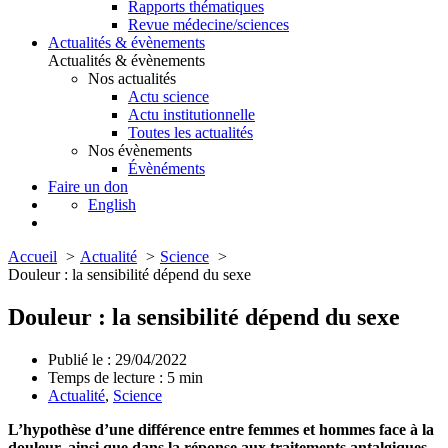
Rapports thématiques
Revue médecine/sciences
Actualités & évènements
Actualités & évènements
Nos actualités
Actu science
Actu institutionnelle
Toutes les actualités
Nos évènements
Évènéments
Faire un don
English
Accueil
Actualité
Science
Douleur : la sensibilité dépend du sexe
Douleur : la sensibilité dépend du sexe
Publié le : 29/04/2022
Temps de lecture :
5
min
Actualité
,
Science
L’hypothèse d’une différence entre femmes et hommes face à la
douleur, ainsi que dans la réponse aux traitements antalgiques,