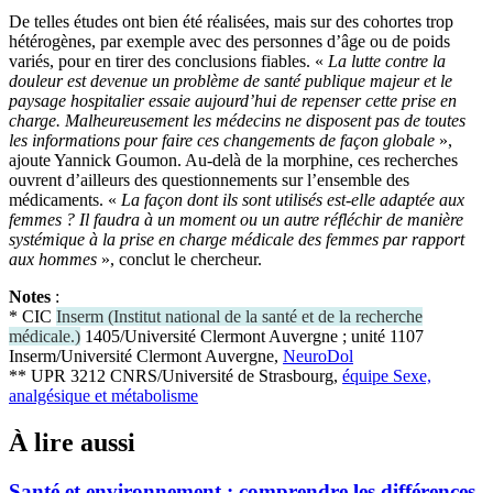
De telles études ont bien été réalisées, mais sur des cohortes trop
hétérogènes, par exemple avec des personnes d’âge ou de poids
variés, pour en tirer des conclusions fiables. «
La lutte contre la
douleur est devenue un problème de santé publique majeur et le
paysage hospitalier essaie aujourd’hui de repenser cette prise en
charge. Malheureusement les médecins ne disposent pas de toutes
les informations pour faire ces changements de façon globale
»,
ajoute Yannick Goumon. Au-delà de la morphine, ces recherches
ouvrent d’ailleurs des questionnements sur l’ensemble des
médicaments. «
La façon dont ils sont utilisés est-elle adaptée aux
femmes ? Il faudra à un moment ou un autre réfléchir de manière
systémique à la prise en charge médicale des femmes par rapport
aux hommes
», conclut le chercheur.
Notes
:
* CIC
Inserm
(
Institut national de la santé et de la recherche
médicale.
)
1405/Université Clermont Auvergne ; unité 1107
Inserm/Université Clermont Auvergne,
NeuroDol
** UPR 3212 CNRS/Université de Strasbourg,
équipe Sexe,
analgésique et métabolisme
À lire aussi
Santé et environnement : comprendre les différences