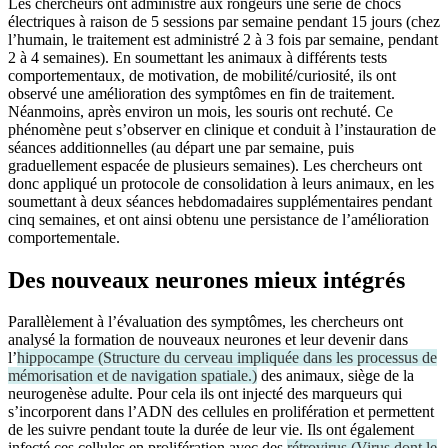
Les chercheurs ont administré aux rongeurs une série de chocs
électriques à raison de 5 sessions par semaine pendant 15 jours (chez
l’humain, le traitement est administré 2 à 3 fois par semaine, pendant
2 à 4 semaines). En soumettant les animaux à différents tests
comportementaux, de motivation, de mobilité/curiosité, ils ont
observé une amélioration des symptômes en fin de traitement.
Néanmoins, après environ un mois, les souris ont rechuté. Ce
phénomène peut s’observer en clinique et conduit à l’instauration de
séances additionnelles (au départ une par semaine, puis
graduellement espacée de plusieurs semaines). Les chercheurs ont
donc appliqué un protocole de consolidation à leurs animaux, en les
soumettant à deux séances hebdomadaires supplémentaires pendant
cinq semaines, et ont ainsi obtenu une persistance de l’amélioration
comportementale.
Des nouveaux neurones mieux intégrés
Parallèlement à l’évaluation des symptômes, les chercheurs ont
analysé la formation de nouveaux neurones et leur devenir dans
l’
hippocampe
(
Structure du cerveau impliquée dans les processus de
mémorisation et de navigation spatiale.
)
des animaux, siège de la
neurogenèse adulte. Pour cela ils ont injecté des marqueurs qui
s’incorporent dans l’ADN des cellules en prolifération et permettent
de les suivre pendant toute la durée de leur vie. Ils ont également
infecté ces cellules en prolifération avec des
rétrovirus
(
Virus dont le