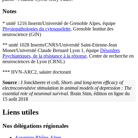
Notes
* unité 1216 Inserm/Université de Grenoble Alpes, équipe
Physiopathologies du cytosquelette
, Grenoble Institut des
neuroscience (GIN)
** unité 1028 Inserm/CNRS/Université Saint-Etienne-Jean
Monet/Université Claude Bernard Lyon 1, équipe
Désordres
Psychiatriques, de la résistance à la réponse
, Centre de recherche en
neurosciences de Lyon (CRNL)
*** HVN-ARC2, salaire doctorant
Source
: J Jonckheere et coll,
Short- and long-term efficacy of
electroconvulsive stimulation in animal models of depression : The
essential role of neuronal survival
. Brain Stim, édition en ligne du
15 août 2018
Liens utiles
Nos délégations régionales
Auvergne Rhône-Alpes