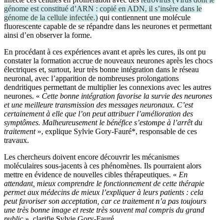
génome est constitué d’ARN : copié en ADN, il s’insère dans le
génome de la cellule infectée.
)
qui contiennent une molécule
fluorescente capable de se répandre dans les neurones et permettant
ainsi d’en observer la forme.
En procédant à ces expériences avant et après les cures, ils ont pu
constater la formation accrue de nouveaux neurones après les chocs
électriques et, surtout, leur très bonne intégration dans le réseau
neuronal, avec l’apparition de nombreuses prolongations
dendritiques permettant de multiplier les connexions avec les autres
neurones. «
Cette bonne intégration favorise la survie des neurones
et une meilleure transmission des messages neuronaux. C’est
certainement à elle que l’on peut attribuer l’amélioration des
symptômes. Malheureusement le bénéfice s’estompe à l’arrêt du
traitement
», explique Sylvie Gory-Fauré*, responsable de ces
travaux.
Les chercheurs doivent encore découvrir les mécanismes
moléculaires sous-jacents à ces phénomènes. Ils pourraient alors
mettre en évidence de nouvelles cibles thérapeutiques. «
En
attendant, mieux comprendre le fonctionnement de cette thérapie
permet aux médecins de mieux l’expliquer à leurs patients : cela
peut favoriser son acceptation, car ce traitement n’a pas toujours
une très bonne image et reste très souvent mal compris du grand
public
», clarifie Sylvie Gory-Fauré.