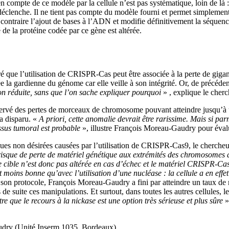
 compte de ce modèle par la cellule n’est pas systématique, loin de là 
éclenche. Il ne tient pas compte du modèle fourni et permet simplement 
 contraire l’ajout de bases à l’ADN et modifie définitivement la séquen
de la protéine codée par ce gène est altérée.
é que l’utilisation de CRISPR-Cas peut être associée à la perte de gi
ée la gardienne du génome car elle veille à son intégrité. Or, de précé
ion réduite, sans que l’on sache expliquer pourquoi
» , explique le cher
ervé des pertes de morceaux de chromosome pouvant atteindre jusqu’à un
a disparu. «
A priori, cette anomalie devrait être rarissime. Mais si p
sus tumoral est probable
», illustre François Moreau-Gaudry pour évalu
iques non désirées causées par l’utilisation de CRISPR-Cas9, le cherche
risque de perte de matériel génétique aux extrémités des chromosomes d
cible n’est donc pas altérée en cas d’échec et le matériel CRISPR-Cas9
est moins bonne qu’avec l’utilisation d’une nucléase : la cellule a en ef
son protocole, François Moreau-Gaudry a fini par atteindre un taux de 
 de suite ces manipulations. Et surtout, dans toutes les autres cellules, le
tre que le recours à la nickase est une option très sérieuse et plus sûre
»
audry (Unité Inserm 1035, Bordeaux)