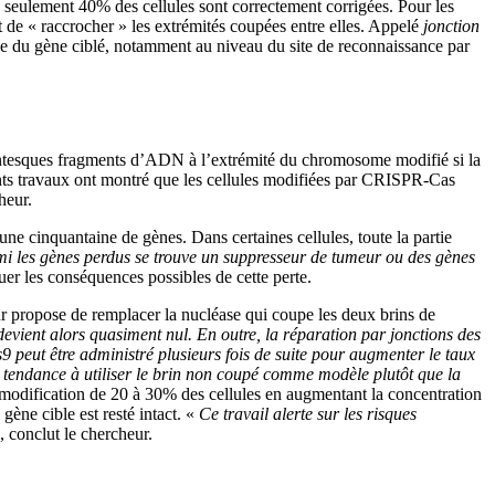
: seulement 40% des cellules sont correctement corrigées. Pour les
de « raccrocher » les extrémités coupées entre elles. Appelé
jonction
ce du gène ciblé, notamment au niveau du site de reconnaissance par
gantesques fragments d’ADN à l’extrémité du chromosome modifié si la
dents travaux ont montré que les cellules modifiées par CRISPR-Cas
cheur.
e cinquantaine de gènes. Dans certaines cellules, toute la partie
armi les gènes perdus se trouve un suppresseur de tumeur ou des gènes
er les conséquences possibles de cette perte.
ur propose de remplacer la nucléase qui coupe les deux brins de
evient alors quasiment nul. En outre, la réparation par jonctions des
 peut être administré plusieurs fois de suite pour augmenter le taux
fet tendance à utiliser le brin non coupé comme modèle plutôt que la
modification de 20 à 30% des cellules en augmentant la concentration
 gène cible est resté intact. «
Ce travail alerte sur les risques
, conclut le chercheur.