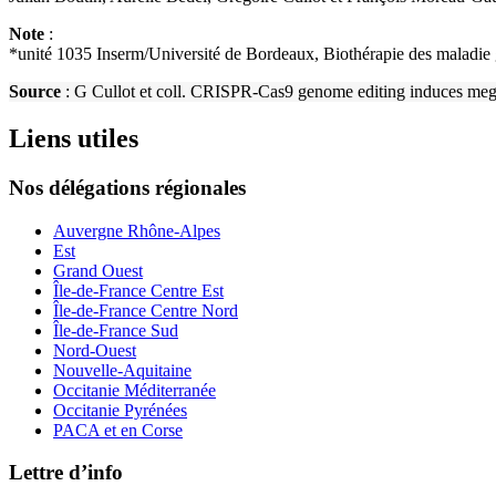
Note
:
*unité 1035 Inserm/Université de Bordeaux, Biothérapie des maladie 
Source
: G Cullot et coll. CRISPR-Cas9 genome editing induces meg
Liens utiles
Nos délégations régionales
Auvergne Rhône-Alpes
Est
Grand Ouest
Île-de-France Centre Est
Île-de-France Centre Nord
Île-de-France Sud
Nord-Ouest
Nouvelle-Aquitaine
Occitanie Méditerranée
Occitanie Pyrénées
PACA et en Corse
Lettre d’info