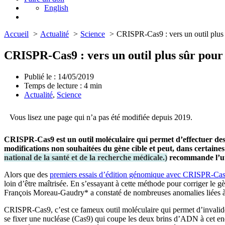
English
Accueil
Actualité
Science
CRISPR-Cas9 : vers un outil plus 
CRISPR-Cas9 : vers un outil plus sûr pour
Publié le : 14/05/2019
Temps de lecture :
4
min
Actualité
,
Science
Vous lisez une page qui n’a pas été modifiée depuis 2019.
CRISPR-Cas9 est un outil moléculaire qui permet d’effectuer des c
modifications non souhaitées du gène cible et peut, dans certain
national de la santé et de la recherche médicale.
)
recommande l’uti
Alors que des
premiers essais d’édition génomique avec CRISPR-Cas9
loin d’être maîtrisée. En s’essayant à cette méthode pour corriger le
François Moreau-Gaudry* a constaté de nombreuses anomalies liées à
CRISPR-Cas9, c’est ce fameux outil moléculaire qui permet d’invalid
se fixer une nucléase (Cas9) qui coupe les deux brins d’ADN à cet endr