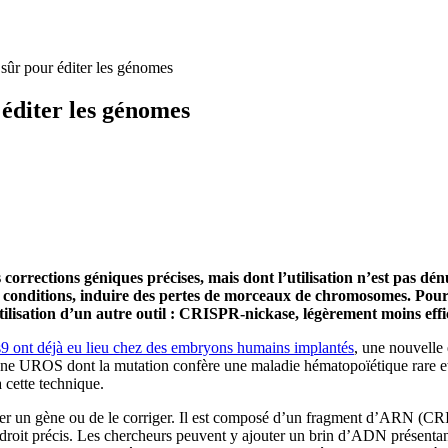
sûr pour éditer les génomes
 éditer les génomes
orrections géniques précises, mais dont l’utilisation n’est pas dénu
es conditions, induire des pertes de morceaux de chromosomes. Pou
lisation d’un autre outil : CRISPR-nickase, légèrement moins effi
 ont déjà eu lieu chez des embryons humains implantés
, une nouvelle 
 gène UROS dont la mutation confère une maladie hématopoïétique rare et
 cette technique.
er un gène ou de le corriger. Il est composé d’un fragment d’ARN (CR
oit précis. Les chercheurs peuvent y ajouter un brin d’ADN présentant l