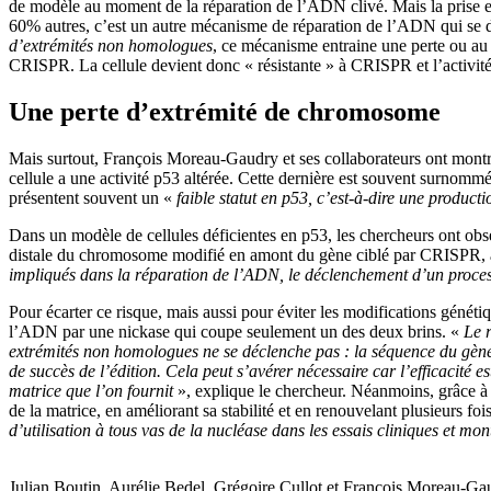
de modèle au moment de la réparation de l’ADN clivé. Mais la prise en
60% autres, c’est un autre mécanisme de réparation de l’ADN qui se d
d’extrémités non homologues
, ce mécanisme entraine une perte ou au
CRISPR. La cellule devient donc « résistante » à CRISPR et l’activité 
Une perte d’extrémité de chromosome
Mais surtout, François Moreau-Gaudry et ses collaborateurs ont montr
cellule a une activité p53 altérée. Cette dernière est souvent surnomm
présentent souvent un «
faible statut en p53, c’est-à-dire une product
Dans un modèle de cellules déficientes en p53, les chercheurs ont obs
distale du chromosome modifié en amont du gène ciblé par CRISPR, 
impliqués dans la réparation de l’ADN, le déclenchement d’un proces
Pour écarter ce risque, mais aussi pour éviter les modifications génét
l’ADN par une nickase qui coupe seulement un des deux brins. «
Le 
extrémités non homologues ne se déclenche pas : la séquence du gène 
de succès de l’édition. Cela peut s’avérer nécessaire car l’efficacité 
matrice que l’on fournit
», explique le chercheur. Néanmoins, grâce à 
de la matrice, en améliorant sa stabilité et en renouvelant plusieurs fois
d’utilisation à tous vas de la nucléase dans les essais cliniques et mon
Julian Boutin, Aurélie Bedel, Grégoire Cullot et François Moreau-G