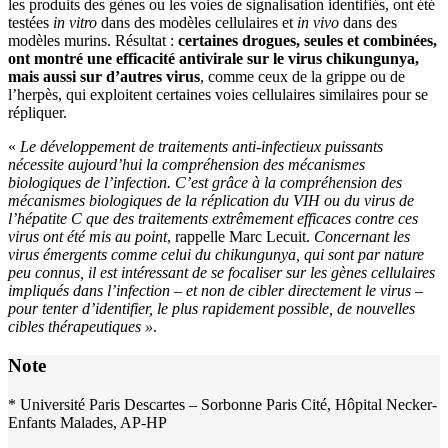
les produits des gènes ou les voies de signalisation identifiés, ont été
testées
in vitro
dans des modèles cellulaires et
in vivo
dans des
modèles murins. Résultat :
certaines drogues, seules et combinées,
ont montré une efficacité antivirale sur le virus chikungunya,
mais aussi sur d’autres virus
, comme ceux de la grippe ou de
l’herpès, qui exploitent certaines voies cellulaires similaires pour se
répliquer.
«
Le développement de traitements anti-infectieux puissants
nécessite aujourd’hui la compréhension des mécanismes
biologiques de l’infection. C’est grâce à la compréhension des
mécanismes biologiques de la réplication du VIH ou du virus de
l’hépatite C que des traitements extrêmement efficaces contre ces
virus ont été mis au point
, rappelle Marc Lecuit.
Concernant les
virus émergents comme celui du chikungunya, qui sont par nature
peu connus, il est intéressant de se focaliser sur les gènes cellulaires
impliqués dans l’infection – et non de cibler directement le virus –
pour tenter d’identifier, le plus rapidement possible, de nouvelles
cibles thérapeutiques »
.
Note
* Université Paris Descartes – Sorbonne Paris Cité, Hôpital Necker-
Enfants Malades, AP-HP