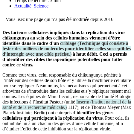
Temps de lecture :
3
min
Actualité
,
Science
Vous lisez une page qui n’a pas été modifiée depuis 2016.
Des facteurs cellulaires impliqués dans la réplication du virus
chikungunya au sein des cellules humaines viennent d’être
identifiés dans le cadre d’un
criblage
(
Technique qui consiste à
tester des milliers de molécules pour identifier celles susceptibles
d’interagir avec une cible précise.
)
à haut débit. Ceci a permis
d’identifier des cibles thérapeutiques potentielles pour lutter
contre ce virus.
Comme tout virus, celui responsable du chikungunya pénètre à
l’intérieur des cellules de son hôte et y utilise la machinerie cellulaire
pour se répliquer. Néanmoins, les mécanismes qui permettent à cet
arbovirus de s’introduire dans les cellules et s’y répliquer restent mal
connus. Les équipes de Marc Lecuit, responsable de l’unité Biologie
des infections à l’Institut Pasteur (unité
Inserm
(
Institut national de la
santé et de la recherche médicale.
)
1117), et de Thomas Meyer (Max
Planck Institute, Berlin) ont entrepris d’
identifier les gènes
cellulaires qui participent à la réplication du virus
. Pour cela, ils
ont inhibé un à un chacun des gènes d’une cellule humaine, afin
d’étudier l’effet de cette inhibition sur la réplication virale.