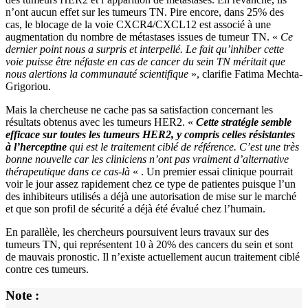
n’ont aucun effet sur les tumeurs TN. Pire encore, dans 25% des
cas, le blocage de la voie CXCR4/CXCL12 est associé à une
augmentation du nombre de métastases issues de tumeur TN. «
Ce
dernier point nous a surpris et interpellé. Le fait qu’inhiber cette
voie puisse être néfaste en cas de cancer du sein TN méritait que
nous alertions la communauté scientifique
», clarifie Fatima Mechta-
Grigoriou.
Mais la chercheuse ne cache pas sa satisfaction concernant les
résultats obtenus avec les tumeurs HER2. «
Cette stratégie semble
efficace sur toutes les tumeurs HER2, y compris celles résistantes
à l’herceptine
qui est le traitement ciblé de référence. C’est une très
bonne nouvelle car les cliniciens n’ont pas vraiment d’alternative
thérapeutique dans ce cas-là
« . Un premier essai clinique pourrait
voir le jour assez rapidement chez ce type de patientes puisque l’un
des inhibiteurs utilisés a déjà une autorisation de mise sur le marché
et que son profil de sécurité a déjà été évalué chez l’humain.
En parallèle, les chercheurs poursuivent leurs travaux sur des
tumeurs TN, qui représentent 10 à 20% des cancers du sein et sont
de mauvais pronostic. Il n’existe actuellement aucun traitement ciblé
contre ces tumeurs.
Note :