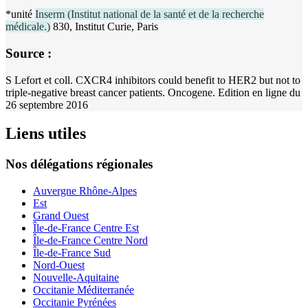
*unité
Inserm
(
Institut national de la santé et de la recherche
médicale.
)
830, Institut Curie, Paris
Source :
S Lefort et coll. CXCR4 inhibitors could benefit to HER2 but not to
triple-negative breast cancer patients. Oncogene. Edition en ligne du
26 septembre 2016
Liens utiles
Nos délégations régionales
Auvergne Rhône-Alpes
Est
Grand Ouest
Île-de-France Centre Est
Île-de-France Centre Nord
Île-de-France Sud
Nord-Ouest
Nouvelle-Aquitaine
Occitanie Méditerranée
Occitanie Pyrénées