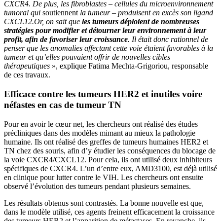
CXCR4. De plus, les fibroblastes – cellules du microenvironnement
tumoral qui
soutiennent
la tumeur – produisent en excès son ligand
CXCL12.
Or, on sait que
les tumeurs déploient de nombreuses
stratégies pour modifier et détourner leur environnement à leur
profit, afin de favoriser leur croissance
. Il était donc rationnel de
penser que les anomalies affectant cette voie étaient favorables à la
tumeur et qu’elles pouvaient offrir de nouvelles cibles
thérapeutiques
», explique Fatima Mechta-Grigoriou, responsable
de ces travaux.
Efficace contre les tumeurs HER2 et inutiles voire
néfastes en cas de tumeur TN
Pour en avoir le cœur net, les chercheurs ont réalisé des études
précliniques dans des modèles mimant au mieux la pathologie
humaine. Ils ont réalisé des greffes de tumeurs humaines HER2 et
TN chez des souris, afin d’y étudier les conséquences du blocage de
la voie CXCR4/CXCL12. Pour cela, ils ont utilisé deux inhibiteurs
spécifiques de CXCR4. L’un d’entre eux, AMD3100, est déjà utilisé
en clinique pour lutter contre le VIH. Les chercheurs ont ensuite
observé l’évolution des tumeurs pendant plusieurs semaines.
Les résultats obtenus sont contrastés. La bonne nouvelle est que,
dans le modèle utilisé, ces agents freinent efficacement la croissance
des tumeurs HER2 et l’apparition de métastases. En revanche, ils