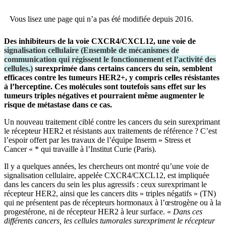
Vous lisez une page qui n’a pas été modifiée depuis 2016.
Des inhibiteurs de la voie CXCR4/CXCL12, une voie de
signalisation cellulaire
(
Ensemble de mécanismes de
communication qui régissent le fonctionnement et l’activité des
cellules.
)
surexprimée dans certains cancers du sein, semblent
efficaces contre les tumeurs HER2+, y compris celles résistantes
à l’herceptine. Ces molécules sont toutefois sans effet sur les
tumeurs triples négatives et pourraient même augmenter le
risque de métastase dans ce cas.
Un nouveau traitement ciblé contre les cancers du sein surexprimant
le récepteur HER2 et résistants aux traitements de référence ? C’est
l’espoir offert par les travaux de l’équipe Inserm » Stress et
Cancer « * qui travaille à l’Institut Curie (Paris).
Il y a quelques années, les chercheurs ont montré qu’une voie de
signalisation cellulaire, appelée CXCR4/CXCL12, est impliquée
dans les cancers du sein les plus agressifs : ceux surexprimant le
récepteur HER2, ainsi que les cancers dits » triples négatifs » (TN)
qui ne présentent pas de récepteurs hormonaux à l’œstrogène ou à la
progestérone, ni de récepteur HER2 à leur surface. «
Dans ces
différents cancers, les cellules tumorales surexpriment le récepteur