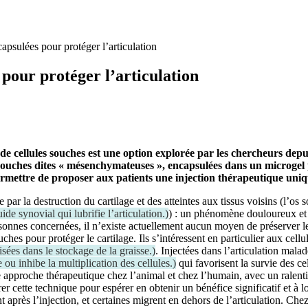
apsulées pour protéger l’articulation
 pour protéger l’articulation
le de cellules souches est une option explorée par les chercheurs de
s souches dites « mésenchymateuses », encapsulées dans un microgel 
rmettre de proposer aux patients une injection thérapeutique uniq
se par la destruction du cartilage et des atteintes aux tissus voisins (l’
uide synovial qui lubrifie l’articulation.
)
) : un phénomène douloureux et 
nnes concernées, il n’existe actuellement aucun moyen de préserver les
ouches pour protéger le cartilage. Ils s’intéressent en particulier aux c
isées dans le stockage de la graisse.
)
. Injectées dans l’articulation malad
 ou inhibe la multiplication des cellules.
)
qui favorisent la survie des ce
te approche thérapeutique chez l’animal et chez l’humain, avec un ralenti
r cette technique pour espérer en obtenir un bénéfice significatif et à l
 après l’injection, et certaines migrent en dehors de l’articulation. Che