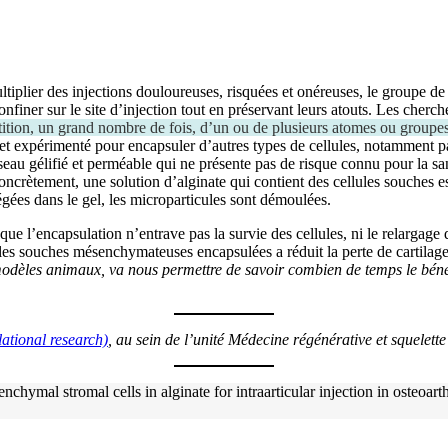
tiplier des injections douloureuses, risquées et onéreuses, le groupe d
onfiner sur le site d’injection tout en préservant leurs atouts. Les cher
ition, un grand nombre de fois, d’un ou de plusieurs atomes ou groupes
t expérimenté pour encapsuler d’autres types de cellules, notamment panc
eau gélifié et perméable qui ne présente pas de risque connu pour la sant
rètement, une solution d’alginate qui contient des cellules souches est 
iégées dans le gel, les microparticules sont démoulées.
ue l’encapsulation n’entrave pas la survie des cellules, ni le relargage 
lules souches mésenchymateuses encapsulées a réduit la perte de cartila
dèles animaux, va nous permettre de savoir combien de temps le bénéfice
lational research)
, au sein de l’unité Médecine régénérative et squelett
hymal stromal cells in alginate for intraarticular injection in osteoarth