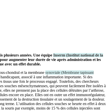
puis plusieurs années. Une équipe
Inserm
(
Institut national de la
pour augmenter leur durée de vie après administration et les
ue avec un effet durable.
os sous-chondral et la membrane
synoviale
(
Membrane tapissant
handicapant, associé à une inflammation importante. Si des
 tissus une fois le processus engagé. Toutefois, des chercheurs
ellules souches mésenchymateuses, qui peuvent facilement être isolées à
e, elles ne prennent pas la place des cellules détruites par l’arthrose,
llules encore en place. Elles ont en outre un effet immunorégulateur,
ssement de la destruction tissulaire et un soulagement de la douleur.
ong terme. L’utilisation des cellules souches se heurte en effet à deux
z la souris par exemple, moins de 15 % des cellules injectées sont