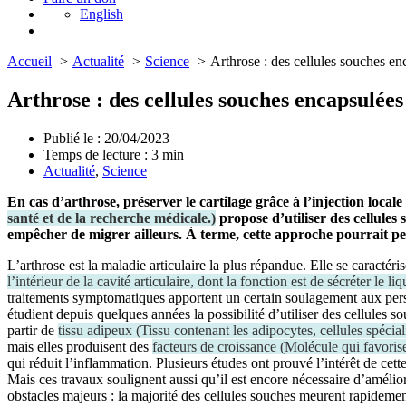
English
Accueil
Actualité
Science
Arthrose : des cellules souches enc
Arthrose : des cellules souches encapsulées
Publié le : 20/04/2023
Temps de lecture :
3
min
Actualité
,
Science
En cas d’arthrose, préserver le cartilage grâce à l’injection loca
santé et de la recherche médicale.
)
propose d’utiliser des cellule
empêcher de migrer ailleurs. À terme, cette approche pourrait pe
L’arthrose est la maladie articulaire la plus répandue. Elle se caractéri
l’intérieur de la cavité articulaire, dont la fonction est de sécréter le liq
traitements symptomatiques apportent un certain soulagement aux perso
étudient depuis quelques années la possibilité d’utiliser des cellules s
partir de
tissu adipeux
(
Tissu contenant les adipocytes, cellules spécial
mais elles produisent des
facteurs de croissance
(
Molécule qui favorise
qui réduit l’inflammation. Plusieurs études ont prouvé l’intérêt de cet
Mais ces travaux soulignent aussi qu’il est encore nécessaire d’améliore
obstacles majeurs : la majorité des cellules souches meurent rapidement