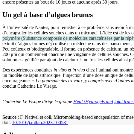
encore présentes au bout de 10 jours et aucune après 30 jours.
Un gel à base d’algues brunes
À l’université de Nantes, pour remédier à ce problème sans avoir à mul
d’encapsuler les cellules souches dans un microgel. L’idée est de les c
polymère
(
Substance composée de molécules caractérisées par la répét
extrait d’algues brunes déjà utilisé en médecine dans des pansements, e
Peu coûteux et biodégradable, il forme, en présence de calcium, un rés
200 μm qui contiennent chacune une vingtaine de cellules souches. Conc
solution est gélifiée par ajout de calcium. Une fois les cellules ainsi p
Des expériences conduites
in vitro
et
in vivo
chez l’animal ont montré q
un modèle de lapin arthrosique, l’injection d’une dose unique de cel
encourageante. «
La poursuite des travaux, y compris avec d’autres mo
conclut Catherine Le Visage.
Catherine Le Visage dirige le groupe
Heal (Hydrogels and joint trans
Source
: F. Nativel et coll. Micromolding-based encapsulation of mesenc
doi :
10.1016/j.mtbio.2023.100581