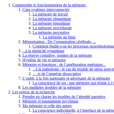
Comprendre le fonctionnement de la mémoire
Cinq systèmes interconnectés
La mémoire de travail
La mémoire sémantique
La mémoire épisodique
La mémoire procédurale
La mémoire perceptive
La mémoire au futur
Mémorisation : De l’organisation cérébrale….
Comment étudie-t-on les processus neurobiologiqu
...à la plasticité synaptique
La réserve cognitive, soutien de la mémoire
Hygiène de vie et mémoire
Mémoire et émotions : de l’amélioration mnésique...
...à la pathologie : le cas du trouble de stress post-
… et de l’amnésie dissociative
L’oubli, à la fois partenaire et adversaire de la mémoire
La conscience de soi : une mémoire qui résiste à l’
Les multiples troubles de la mémoire
Les enjeux de la recherche
Prendre en charge les troubles de l’identité narrative
Mémoire et traumatisme psychique
Ma mémoire et celle des autres
La conscience individuelle, à l’interface de la mémo